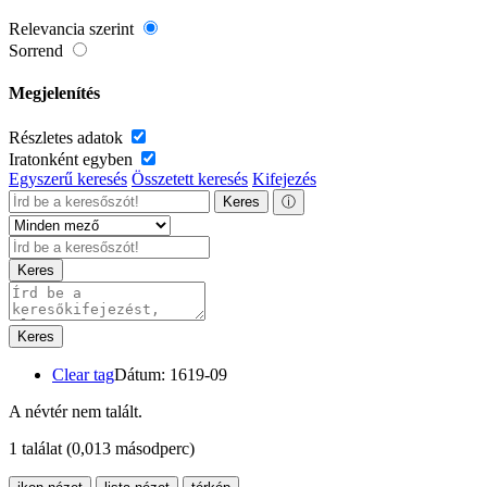
Relevancia szerint
Sorrend
Megjelenítés
Részletes adatok
Iratonként egyben
Egyszerű keresés
Összetett keresés
Kifejezés
Keres
ⓘ
Keres
Keres
Clear tag
Dátum: 1619-09
A névtér nem talált.
1 találat
(0,013 másodperc)