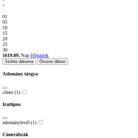
<
01
05
10
15
20
25
30
1619.09.
Nap
Hónapok
Szűrés dátumra
Összes dátum
Adomány tárgya
címer (1)
Irattípus
adománylevél (1)
Címerábrák