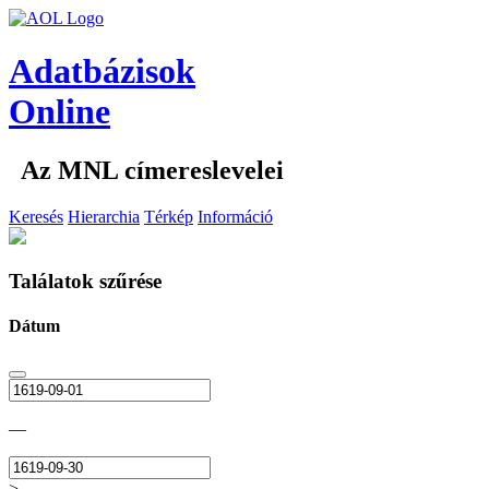
Adatbázisok
Online
Az MNL címereslevelei
Keresés
Hierarchia
Térkép
Információ
Találatok szűrése
Dátum
—
>