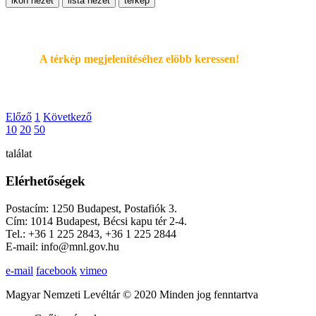
ikon nézet
lista nézet
térkép
A térkép megjelenítéséhez elöbb keressen!
Előző
1
Következő
10
20
50
találat
Elérhetőségek
Postacím: 1250 Budapest, Postafiók 3.
Cím: 1014 Budapest, Bécsi kapu tér 2-4.
Tel.: +36 1 225 2843, +36 1 225 2844
E-mail: info@mnl.gov.hu
e-mail
facebook
vimeo
Magyar Nemzeti Levéltár © 2020 Minden jog fenntartva