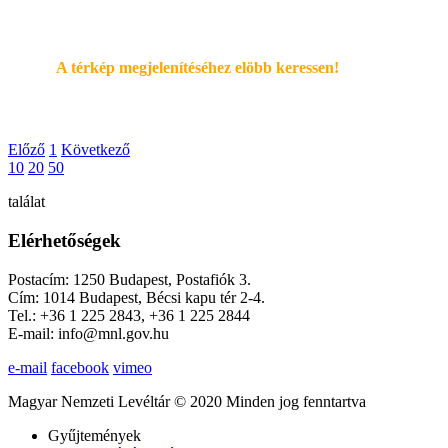
A térkép megjelenítéséhez elöbb keressen!
Előző
1
Következő
10
20
50
találat
Elérhetőségek
Postacím: 1250 Budapest, Postafiók 3.
Cím: 1014 Budapest, Bécsi kapu tér 2-4.
Tel.: +36 1 225 2843, +36 1 225 2844
E-mail: info@mnl.gov.hu
e-mail
facebook
vimeo
Magyar Nemzeti Levéltár © 2020 Minden jog fenntartva
Gyűjtemények