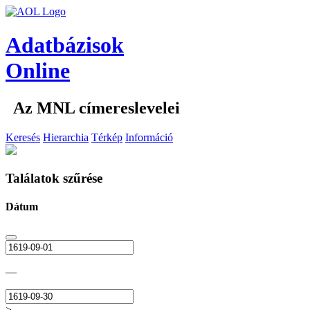
Adatbázisok
Online
Az MNL címereslevelei
Keresés
Hierarchia
Térkép
Információ
Találatok szűrése
Dátum
—
>