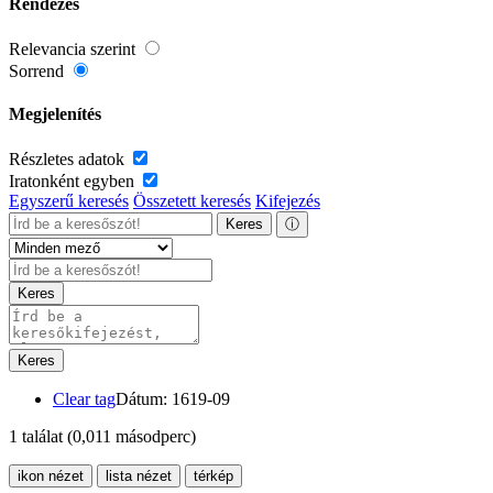
Rendezés
Relevancia szerint
Sorrend
Megjelenítés
Részletes adatok
Iratonként egyben
Egyszerű keresés
Összetett keresés
Kifejezés
Keres
ⓘ
Keres
Keres
Clear tag
Dátum: 1619-09
1 találat
(0,011 másodperc)
ikon nézet
lista nézet
térkép