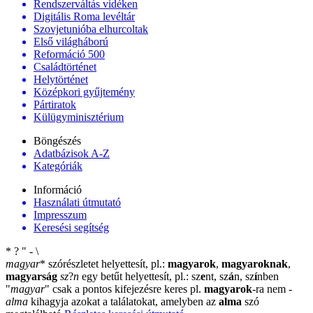
Rendszerváltás vidéken
Digitális Roma levéltár
Szovjetunióba elhurcoltak
Első világháború
Reformáció 500
Családtörténet
Helytörténet
Középkori gyűjtemény
Pártiratok
Külügyminisztérium
Böngészés
Adatbázisok A-Z
Kategóriák
Információ
Használati útmutató
Impresszum
Keresési segítség
*
?
"
-
\
magyar
*
szórészletet helyettesít, pl.:
magyarok
,
magyaroknak
,
magyarság
sz
?
n
egy betűt helyettesít, pl.: sz
e
nt, sz
á
n, sz
í
nben
"
magyar
"
csak a pontos kifejezésre keres pl.
magyarok
-ra nem
-
alma
kihagyja azokat a találatokat, amelyben az
alma
szó