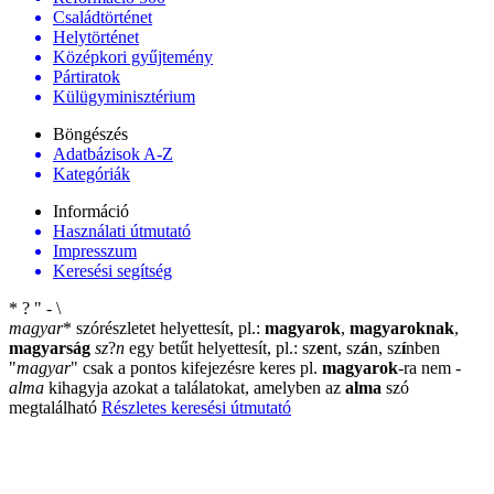
Családtörténet
Helytörténet
Középkori gyűjtemény
Pártiratok
Külügyminisztérium
Böngészés
Adatbázisok A-Z
Kategóriák
Információ
Használati útmutató
Impresszum
Keresési segítség
*
?
"
-
\
magyar
*
szórészletet helyettesít, pl.:
magyarok
,
magyaroknak
,
magyarság
sz
?
n
egy betűt helyettesít, pl.: sz
e
nt, sz
á
n, sz
í
nben
"
magyar
"
csak a pontos kifejezésre keres pl.
magyarok
-ra nem
-
alma
kihagyja azokat a találatokat, amelyben az
alma
szó
megtalálható
Részletes keresési útmutató