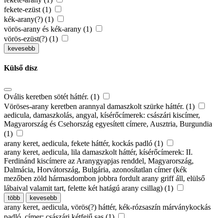
fekete-ezüst (1)
kék-arany(?) (1)
vörös-arany és kék-arany (1)
vörös-ezüst(?) (1)
kevesebb
Külső dísz
Ovális keretben sötét háttér. (1)
Vöröses-arany keretben arannyal damaszkolt szürke háttér. (1)
aedicula, damaszkolás, angyal, kísérőcímerek: császári kiscímer,
Magyarország és Csehország egyesített címere, Ausztria, Burgundia
(1)
arany keret, aedicula, fekete háttér, kockás padló (1)
arany keret, aedicula, lila damaszkolt háttér, kísérőcímerek: II.
Ferdinánd kiscímere az Aranygyapjas renddel, Magyarország,
Dalmácia, Horvátország, Bulgária, azonosítatlan címer (kék
mezőben zöld hármasdombon jobbra fordult arany griff áll, elülső
lábaival valamit tart, felette két hatágú arany csillag) (1)
több
kevesebb
arany keret, aedicula, vörös(?) háttér, kék-rózsaszín márványkockás
padló, címer: császári kétfejű sas (1)