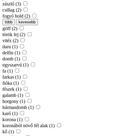
zászló (3)
csillag (2)
fogyó hold (2)
több
kevesebb
griff (2)
török fej (2)
vitéz (2)
daru (1)
delfin (1)
domb (1)
egyszarvú (1)
fa (1)
farkas (1)
fióka (1)
fészek (1)
galamb (1)
horgony (1)
hármasdomb (1)
karó (1)
korona (1)
koronából növő fél alak (1)
kő (1)