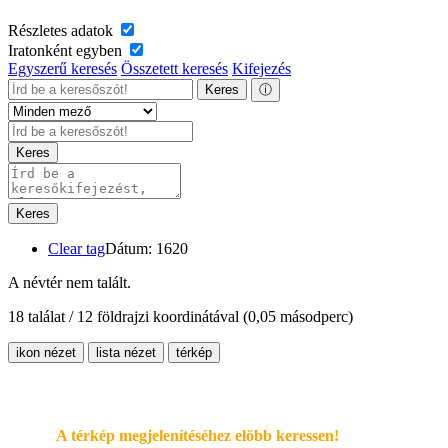
Részletes adatok
Iratonként egyben
Egyszerű keresés
Összetett keresés
Kifejezés
Keres
ⓘ
Keres
Keres
Clear tag
Dátum: 1620
A névtér nem talált.
18 találat / 12 földrajzi koordinátával
(0,05 másodperc)
ikon nézet
lista nézet
térkép
A térkép megjelenítéséhez elöbb keressen!