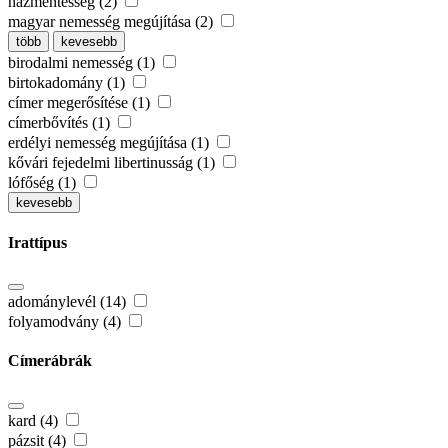
házmentesség (2)
magyar nemesség megújítása (2)
több
kevesebb
birodalmi nemesség (1)
birtokadomány (1)
címer megerősítése (1)
címerbővítés (1)
erdélyi nemesség megújítása (1)
kővári fejedelmi libertinusság (1)
lófőség (1)
kevesebb
Irattípus
adománylevél (14)
folyamodvány (4)
Címerábrák
kard (4)
pázsit (4)