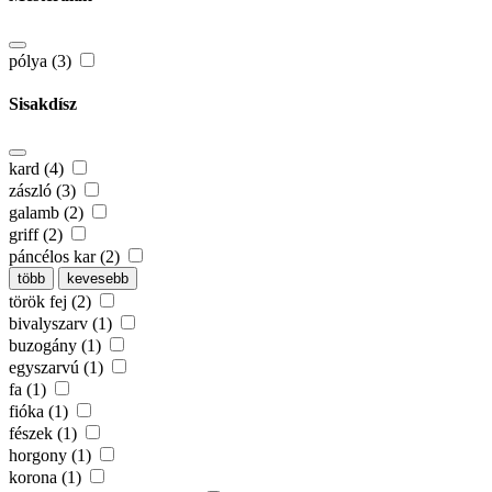
pólya (3)
Sisakdísz
kard (4)
zászló (3)
galamb (2)
griff (2)
páncélos kar (2)
több
kevesebb
török fej (2)
bivalyszarv (1)
buzogány (1)
egyszarvú (1)
fa (1)
fióka (1)
fészek (1)
horgony (1)
korona (1)