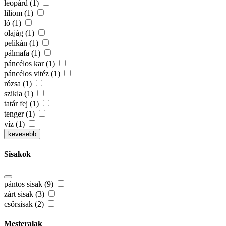
leopárd (1)
liliom (1)
ló (1)
olajág (1)
pelikán (1)
pálmafa (1)
páncélos kar (1)
páncélos vitéz (1)
rózsa (1)
szikla (1)
tatár fej (1)
tenger (1)
víz (1)
kevesebb
Sisakok
pántos sisak (9)
zárt sisak (3)
csőrsisak (2)
Mesteralak