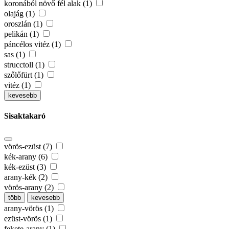
koronából növő fél alak (1)
olajág (1)
oroszlán (1)
pelikán (1)
páncélos vitéz (1)
sas (1)
strucctoll (1)
szőlőfürt (1)
vitéz (1)
kevesebb
Sisaktakaró
vörös-ezüst (7)
kék-arany (6)
kék-ezüst (3)
arany-kék (2)
vörös-arany (2)
több
kevesebb
arany-vörös (1)
ezüst-vörös (1)
fekete-arany (1)