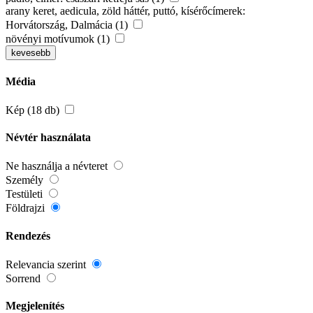
arany keret, aedicula, zöld háttér, puttó, kísérőcímerek:
Horvátország, Dalmácia (1)
növényi motívumok (1)
kevesebb
Média
Kép (18 db)
Névtér használata
Ne használja a névteret
Személy
Testületi
Földrajzi
Rendezés
Relevancia szerint
Sorrend
Megjelenítés