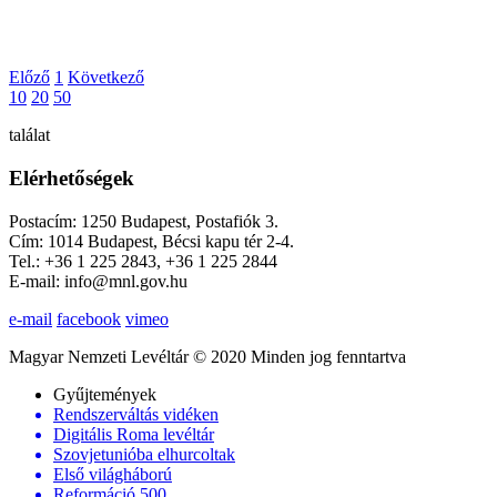
Előző
1
Következő
10
20
50
találat
Elérhetőségek
Postacím: 1250 Budapest, Postafiók 3.
Cím: 1014 Budapest, Bécsi kapu tér 2-4.
Tel.: +36 1 225 2843, +36 1 225 2844
E-mail: info@mnl.gov.hu
e-mail
facebook
vimeo
Magyar Nemzeti Levéltár © 2020 Minden jog fenntartva
Gyűjtemények
Rendszerváltás vidéken
Digitális Roma levéltár
Szovjetunióba elhurcoltak
Első világháború
Reformáció 500