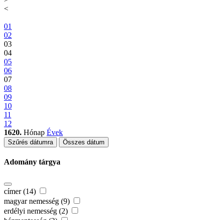
<
01
02
03
04
05
06
07
08
09
10
11
12
1620.
Hónap
Évek
Szűrés dátumra
Összes dátum
Adomány tárgya
címer (14)
magyar nemesség (9)
erdélyi nemesség (2)