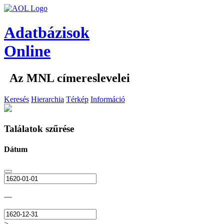
Adatbázisok
Online
Az MNL címereslevelei
Keresés
Hierarchia
Térkép
Információ
Találatok szűrése
Dátum
—
>