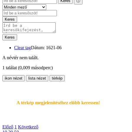
Keres
ⓘ
Keres
Keres
Clear tag
Dátum: 1621-06
A névtér nem talált.
1 találat
(0,009 másodperc)
ikon nézet
lista nézet
térkép
A térkép megjelenítéséhez elöbb keressen!
Előző
1
Következő