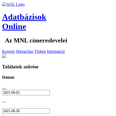
Adatbázisok
Online
Az MNL címereslevelei
Keresés
Hierarchia
Térkép
Információ
Találatok szűrése
Dátum
—
>