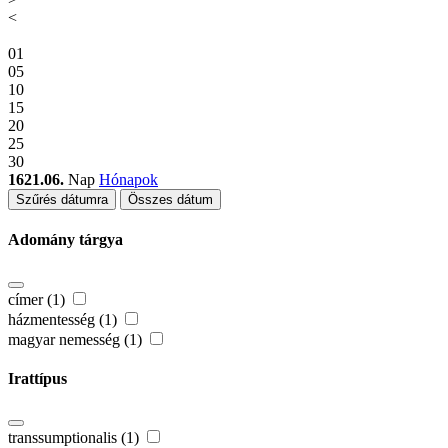
<
01
05
10
15
20
25
30
1621.06.
Nap
Hónapok
Szűrés dátumra
Összes dátum
Adomány tárgya
címer (1)
házmentesség (1)
magyar nemesség (1)
Irattípus
transsumptionalis (1)