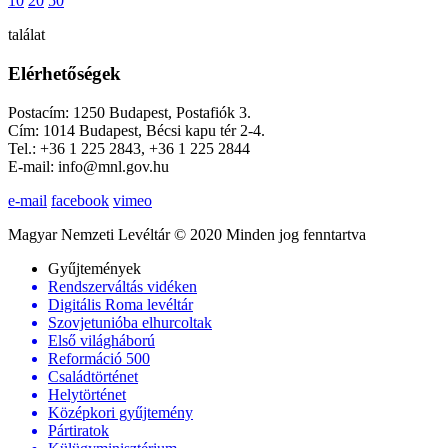
10
20
50
találat
Elérhetőségek
Postacím: 1250 Budapest, Postafiók 3.
Cím: 1014 Budapest, Bécsi kapu tér 2-4.
Tel.: +36 1 225 2843, +36 1 225 2844
E-mail: info@mnl.gov.hu
e-mail
facebook
vimeo
Magyar Nemzeti Levéltár © 2020 Minden jog fenntartva
Gyűjtemények
Rendszerváltás vidéken
Digitális Roma levéltár
Szovjetunióba elhurcoltak
Első világháború
Reformáció 500
Családtörténet
Helytörténet
Középkori gyűjtemény
Pártiratok