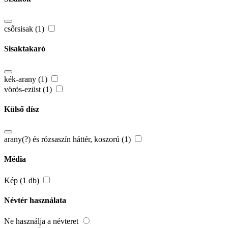
csőrsisak (1)
Sisaktakaró
kék-arany (1)
vörös-ezüst (1)
Külső dísz
arany(?) és rózsaszín háttér, koszorú (1)
Média
Kép (1 db)
Névtér használata
Ne használja a névteret