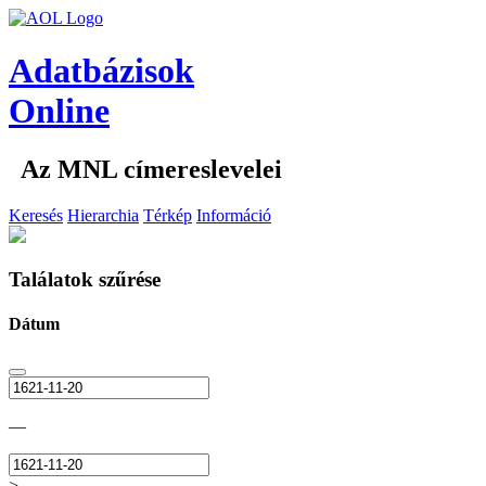
Adatbázisok
Online
Az MNL címereslevelei
Keresés
Hierarchia
Térkép
Információ
Találatok szűrése
Dátum
—
>