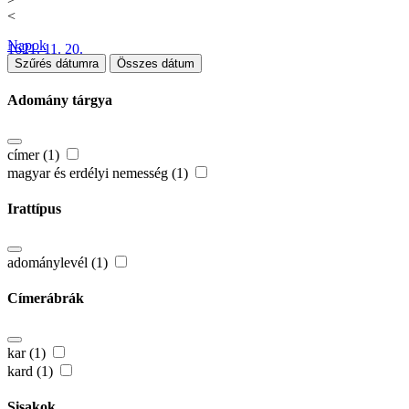
<
Napok
1621. 11. 20.
Szűrés dátumra
Összes dátum
Adomány tárgya
címer (1)
magyar és erdélyi nemesség (1)
Irattípus
adománylevél (1)
Címerábrák
kar (1)
kard (1)
Sisakok