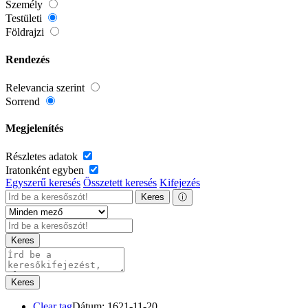
Személy
Testületi
Földrajzi
Rendezés
Relevancia szerint
Sorrend
Megjelenítés
Részletes adatok
Iratonként egyben
Egyszerű keresés
Összetett keresés
Kifejezés
Keres
ⓘ
Keres
Keres
Clear tag
Dátum: 1621-11-20