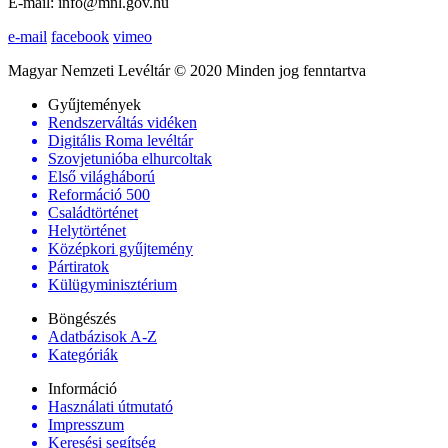
E-mail: info@mnl.gov.hu
e-mail
facebook
vimeo
Magyar Nemzeti Levéltár © 2020 Minden jog fenntartva
Gyűjtemények
Rendszerváltás vidéken
Digitális Roma levéltár
Szovjetunióba elhurcoltak
Első világháború
Reformáció 500
Családtörténet
Helytörténet
Középkori gyűjtemény
Pártiratok
Külügyminisztérium
Böngészés
Adatbázisok A-Z
Kategóriák
Információ
Használati útmutató
Impresszum
Keresési segítség