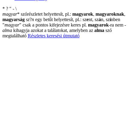
*
?
"
-
\
magyar
*
szórészletet helyettesít, pl.:
magyarok
,
magyaroknak
,
magyarság
sz
?
n
egy betűt helyettesít, pl.: sz
e
nt, sz
á
n, sz
í
nben
"
magyar
"
csak a pontos kifejezésre keres pl.
magyarok
-ra nem
-
alma
kihagyja azokat a találatokat, amelyben az
alma
szó
megtalálható
Részletes keresési útmutató