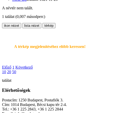
A névtér nem talált.
1 találat
(0,007 másodperc)
ikon nézet
lista nézet
térkép
A térkép megjelenítéséhez elöbb keressen!
Előző
1
Következő
10
20
50
találat
Elérhetőségek
Postacím: 1250 Budapest, Postafiók 3.
Cím: 1014 Budapest, Bécsi kapu tér 2-4.
Tel.: +36 1 225 2843, +36 1 225 2844