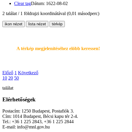
Clear tag
Dátum: 1622-08-02
2 találat / 1 földrajzi koordinátával
(0,01 másodperc)
ikon nézet
lista nézet
térkép
A térkép megjelenítéséhez elöbb keressen!
Előző
1
Következő
10
20
50
találat
Elérhetőségek
Postacím: 1250 Budapest, Postafiók 3.
Cím: 1014 Budapest, Bécsi kapu tér 2-4.
Tel.: +36 1 225 2843, +36 1 225 2844
E-mail: info@mnl.gov.hu