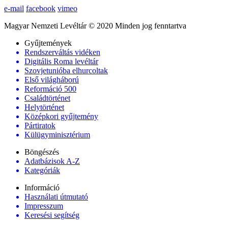
e-mail
facebook
vimeo
Magyar Nemzeti Levéltár © 2020 Minden jog fenntartva
Gyűjtemények
Rendszerváltás vidéken
Digitális Roma levéltár
Szovjetunióba elhurcoltak
Első világháború
Reformáció 500
Családtörténet
Helytörténet
Középkori gyűjtemény
Pártiratok
Külügyminisztérium
Böngészés
Adatbázisok A-Z
Kategóriák
Információ
Használati útmutató
Impresszum
Keresési segítség