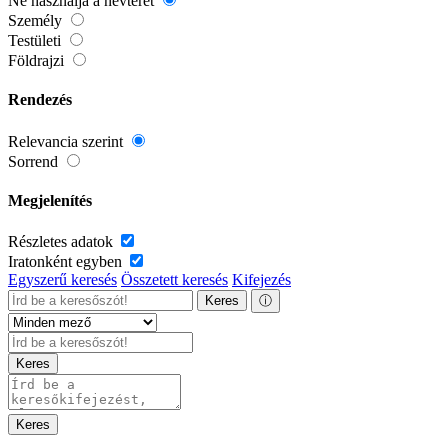
Ne használja a névteret
Személy
Testületi
Földrajzi
Rendezés
Relevancia szerint
Sorrend
Megjelenítés
Részletes adatok
Iratonként egyben
Egyszerű keresés
Összetett keresés
Kifejezés
Keres
ⓘ
Keres
Keres