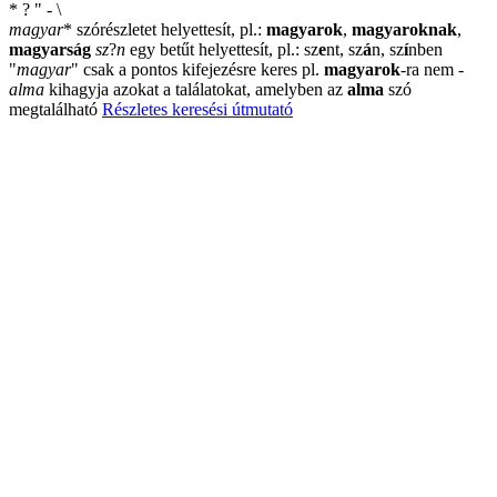
*
?
"
-
\
magyar
*
szórészletet helyettesít, pl.:
magyarok
,
magyaroknak
,
magyarság
sz
?
n
egy betűt helyettesít, pl.: sz
e
nt, sz
á
n, sz
í
nben
"
magyar
"
csak a pontos kifejezésre keres pl.
magyarok
-ra nem
-
alma
kihagyja azokat a találatokat, amelyben az
alma
szó
megtalálható
Részletes keresési útmutató