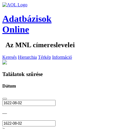
Adatbázisok
Online
Az MNL címereslevelei
Keresés
Hierarchia
Térkép
Információ
Találatok szűrése
Dátum
—
>