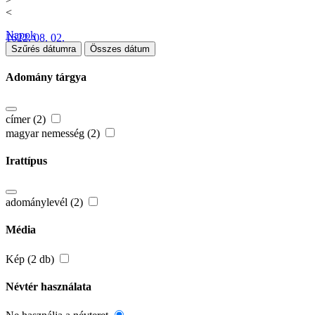
<
Napok
1622. 08. 02.
Szűrés dátumra
Összes dátum
Adomány tárgya
címer (2)
magyar nemesség (2)
Irattípus
adománylevél (2)
Média
Kép (2 db)
Névtér használata