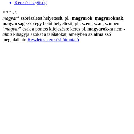
Keresési segítség
*
?
"
-
\
magyar
*
szórészletet helyettesít, pl.:
magyarok
,
magyaroknak
,
magyarság
sz
?
n
egy betűt helyettesít, pl.: sz
e
nt, sz
á
n, sz
í
nben
"
magyar
"
csak a pontos kifejezésre keres pl.
magyarok
-ra nem
-
alma
kihagyja azokat a találatokat, amelyben az
alma
szó
megtalálható
Részletes keresési útmutató