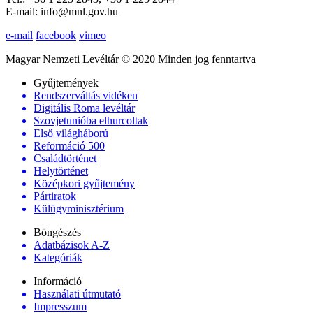
E-mail: info@mnl.gov.hu
e-mail
facebook
vimeo
Magyar Nemzeti Levéltár © 2020 Minden jog fenntartva
Gyűjtemények
Rendszerváltás vidéken
Digitális Roma levéltár
Szovjetunióba elhurcoltak
Első világháború
Reformáció 500
Családtörténet
Helytörténet
Középkori gyűjtemény
Pártiratok
Külügyminisztérium
Böngészés
Adatbázisok A-Z
Kategóriák
Információ
Használati útmutató
Impresszum