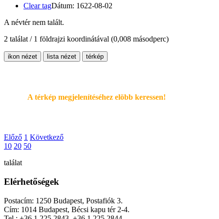
Clear tag
Dátum: 1622-08-02
A névtér nem talált.
2 találat / 1 földrajzi koordinátával
(0,008 másodperc)
ikon nézet
lista nézet
térkép
A térkép megjelenítéséhez elöbb keressen!
Előző
1
Következő
10
20
50
találat
Elérhetőségek
Postacím: 1250 Budapest, Postafiók 3.
Cím: 1014 Budapest, Bécsi kapu tér 2-4.
Tel.: +36 1 225 2843, +36 1 225 2844