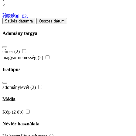
<
Napok
1622. 08. 02.
Szűrés dátumra
Összes dátum
Adomány tárgya
címer (2)
magyar nemesség (2)
Irattípus
adománylevél (2)
Média
Kép (2 db)
Névtér használata