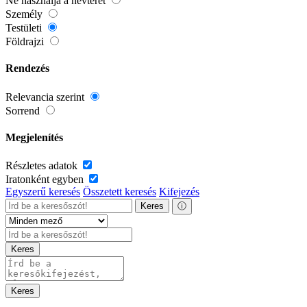
Ne használja a névteret
Személy
Testületi
Földrajzi
Rendezés
Relevancia szerint
Sorrend
Megjelenítés
Részletes adatok
Iratonként egyben
Egyszerű keresés
Összetett keresés
Kifejezés
Keres
ⓘ
Keres
Keres