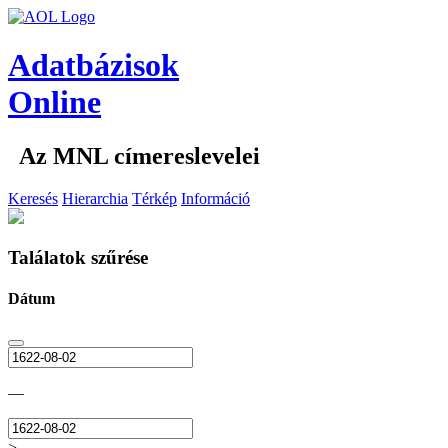
Adatbázisok
Online
Az MNL címereslevelei
Keresés
Hierarchia
Térkép
Információ
Találatok szűrése
Dátum
—
>