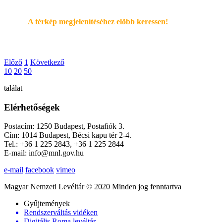
A térkép megjelenítéséhez elöbb keressen!
Előző
1
Következő
10
20
50
találat
Elérhetőségek
Postacím: 1250 Budapest, Postafiók 3.
Cím: 1014 Budapest, Bécsi kapu tér 2-4.
Tel.: +36 1 225 2843, +36 1 225 2844
E-mail: info@mnl.gov.hu
e-mail
facebook
vimeo
Magyar Nemzeti Levéltár © 2020 Minden jog fenntartva
Gyűjtemények
Rendszerváltás vidéken
Digitális Roma levéltár