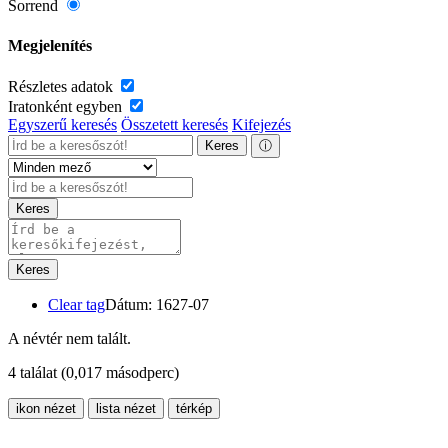
Sorrend
Megjelenítés
Részletes adatok
Iratonként egyben
Egyszerű keresés
Összetett keresés
Kifejezés
Keres
ⓘ
Keres
Keres
Clear tag
Dátum: 1627-07
A névtér nem talált.
4 találat
(0,017 másodperc)
ikon nézet
lista nézet
térkép