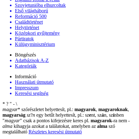
Szovjetunióba elhurcoltak
Első világháború
Reformáció 500
Családtörténet
Helytörténet
Középkori gyűjtemény
Pártiratok
Külügyminisztérium
Böngészés
Adatbázisok A-Z
Kategóriák
Információ
Használati útmutató
Impresszum
Keresési segítség
*
?
"
-
\
magyar
*
szórészletet helyettesít, pl.:
magyarok
,
magyaroknak
,
magyarság
sz
?
n
egy betűt helyettesít, pl.: sz
e
nt, sz
á
n, sz
í
nben
"
magyar
"
csak a pontos kifejezésre keres pl.
magyarok
-ra nem
-
alma
kihagyja azokat a találatokat, amelyben az
alma
szó
megtalálható
Részletes keresési útmutató