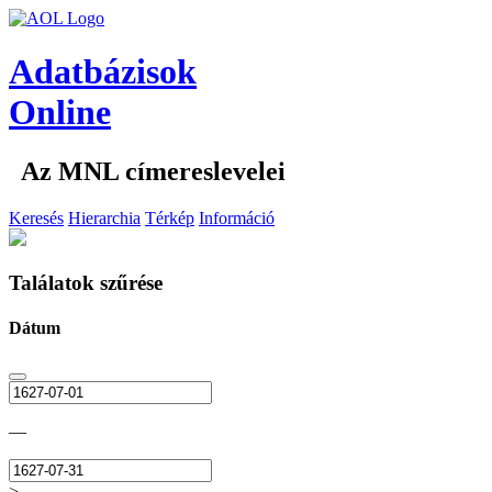
Adatbázisok
Online
Az MNL címereslevelei
Keresés
Hierarchia
Térkép
Információ
Találatok szűrése
Dátum
—
>