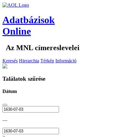
Adatbázisok
Online
Az MNL címereslevelei
Keresés
Hierarchia
Térkép
Információ
Találatok szűrése
Dátum
—
>