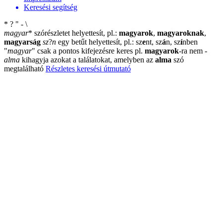
Keresési segítség
*
?
"
-
\
magyar
*
szórészletet helyettesít, pl.:
magyarok
,
magyaroknak
,
magyarság
sz
?
n
egy betűt helyettesít, pl.: sz
e
nt, sz
á
n, sz
í
nben
"
magyar
"
csak a pontos kifejezésre keres pl.
magyarok
-ra nem
-
alma
kihagyja azokat a találatokat, amelyben az
alma
szó
megtalálható
Részletes keresési útmutató