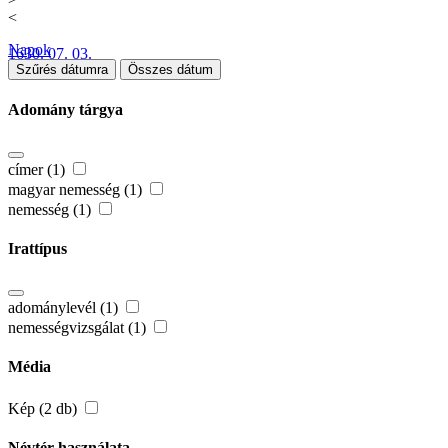
<
Napok
1630. 07. 03.
Szűrés dátumra
Összes dátum
Adomány tárgya
címer (1)
magyar nemesség (1)
nemesség (1)
Irattípus
adománylevél (1)
nemességvizsgálat (1)
Média
Kép (2 db)
Névtér használata