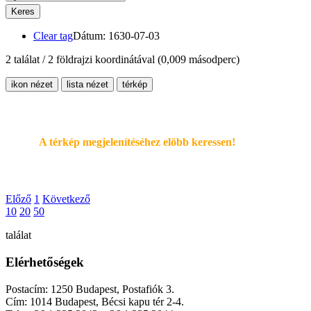
Keres
Clear tag
Dátum: 1630-07-03
2 találat / 2 földrajzi koordinátával
(0,009 másodperc)
ikon nézet
lista nézet
térkép
A térkép megjelenítéséhez elöbb keressen!
Előző
1
Következő
10
20
50
találat
Elérhetőségek
Postacím: 1250 Budapest, Postafiók 3.
Cím: 1014 Budapest, Bécsi kapu tér 2-4.