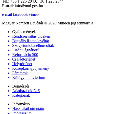
Tel.: +36 1 225 2843, +36 1 225 2844
E-mail: info@mnl.gov.hu
e-mail
facebook
vimeo
Magyar Nemzeti Levéltár © 2020 Minden jog fenntartva
Gyűjtemények
Rendszerváltás vidéken
Digitális Roma levéltár
Szovjetunióba elhurcoltak
Első világháború
Reformáció 500
Családtörténet
Helytörténet
Középkori gyűjtemény
Pártiratok
Külügyminisztérium
Böngészés
Adatbázisok A-Z
Kategóriák
Információ
Használati útmutató
Impresszum