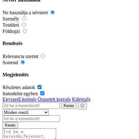
Ne használja a névteret
Személy
Testületi
Földrajzi
Rendezés
Relevancia szerint
Sorrend
Megjelenítés
Részletes adatok
Iratonként egyben
Egyszerű keresés
Összetett keresés
Kifejezés
Keres
ⓘ
Keres