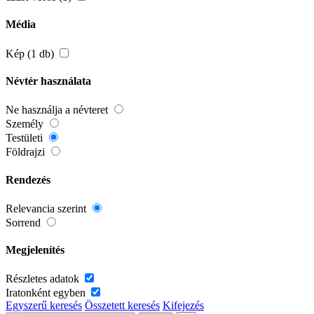
Média
Kép (1 db)
Névtér használata
Ne használja a névteret
Személy
Testületi
Földrajzi
Rendezés
Relevancia szerint
Sorrend
Megjelenítés
Részletes adatok
Iratonként egyben
Egyszerű keresés
Összetett keresés
Kifejezés