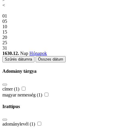
<
01
05
10
15
20
25
31
1630.12.
Nap
Hónapok
Szűrés dátumra
Összes dátum
Adomány tárgya
címer (1)
magyar nemesség (1)
Irattípus
adománylevél (1)