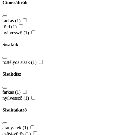
Címerábrák
farkas (1)
föld (1)
nyílvessző (1)
Sisakok
rostélyos sisak (1)
Sisakdísz
farkas (1)
nyílvessző (1)
Sisaktakaró
arany-kék (1)
ezüst-vörös (1)