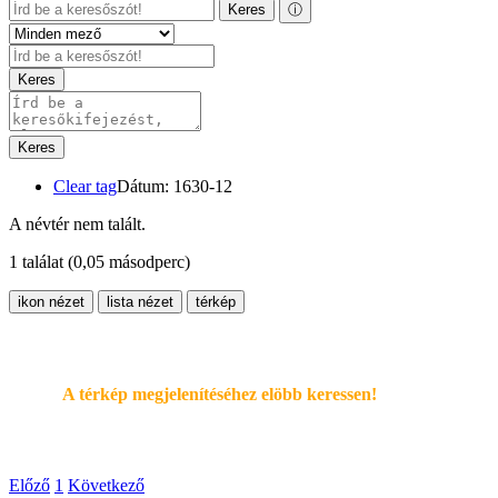
Keres
ⓘ
Keres
Keres
Clear tag
Dátum: 1630-12
A névtér nem talált.
1 találat
(0,05 másodperc)
ikon nézet
lista nézet
térkép
A térkép megjelenítéséhez elöbb keressen!
Előző
1
Következő