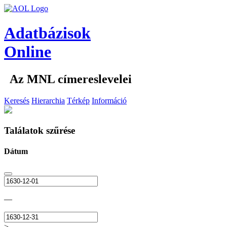
Adatbázisok
Online
Az MNL címereslevelei
Keresés
Hierarchia
Térkép
Információ
Találatok szűrése
Dátum
—
>