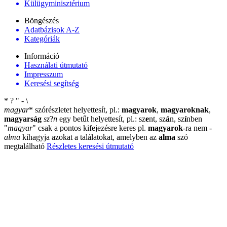
Külügyminisztérium
Böngészés
Adatbázisok A-Z
Kategóriák
Információ
Használati útmutató
Impresszum
Keresési segítség
*
?
"
-
\
magyar
*
szórészletet helyettesít, pl.:
magyarok
,
magyaroknak
,
magyarság
sz
?
n
egy betűt helyettesít, pl.: sz
e
nt, sz
á
n, sz
í
nben
"
magyar
"
csak a pontos kifejezésre keres pl.
magyarok
-ra nem
-
alma
kihagyja azokat a találatokat, amelyben az
alma
szó
megtalálható
Részletes keresési útmutató