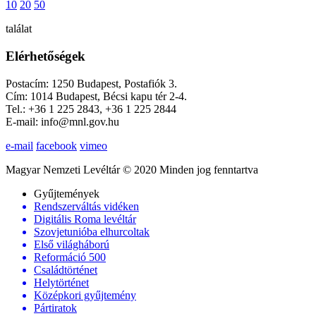
10
20
50
találat
Elérhetőségek
Postacím: 1250 Budapest, Postafiók 3.
Cím: 1014 Budapest, Bécsi kapu tér 2-4.
Tel.: +36 1 225 2843, +36 1 225 2844
E-mail: info@mnl.gov.hu
e-mail
facebook
vimeo
Magyar Nemzeti Levéltár © 2020 Minden jog fenntartva
Gyűjtemények
Rendszerváltás vidéken
Digitális Roma levéltár
Szovjetunióba elhurcoltak
Első világháború
Reformáció 500
Családtörténet
Helytörténet
Középkori gyűjtemény
Pártiratok