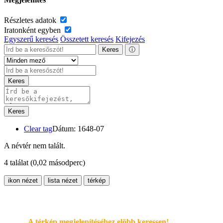
Részletes adatok
Iratonként egyben
Egyszerű keresés
Összetett keresés
Kifejezés
Keres
ⓘ
Keres
Keres
Clear tag
Dátum: 1648-07
A névtér nem talált.
4 találat
(0,02 másodperc)
ikon nézet
lista nézet
térkép
A térkép megjelenítéséhez elöbb keressen!