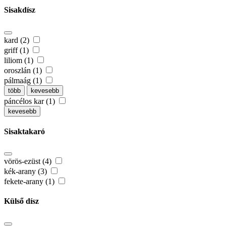
Sisakdísz
kard (2)
griff (1)
liliom (1)
oroszlán (1)
pálmaág (1)
több
kevesebb
páncélos kar (1)
kevesebb
Sisaktakaró
vörös-ezüst (4)
kék-arany (3)
fekete-arany (1)
Külső dísz