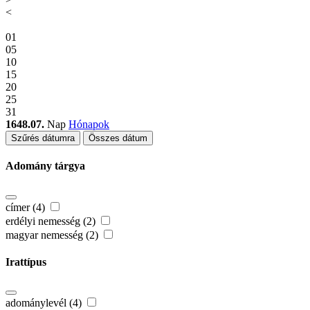
<
01
05
10
15
20
25
31
1648.07.
Nap
Hónapok
Szűrés dátumra
Összes dátum
Adomány tárgya
címer (4)
erdélyi nemesség (2)
magyar nemesség (2)
Irattípus
adománylevél (4)