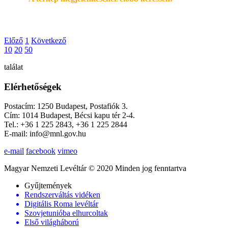
Előző
1
Következő
10
20
50
találat
Elérhetőségek
Postacím: 1250 Budapest, Postafiók 3.
Cím: 1014 Budapest, Bécsi kapu tér 2-4.
Tel.: +36 1 225 2843, +36 1 225 2844
E-mail: info@mnl.gov.hu
e-mail
facebook
vimeo
Magyar Nemzeti Levéltár © 2020 Minden jog fenntartva
Gyűjtemények
Rendszerváltás vidéken
Digitális Roma levéltár
Szovjetunióba elhurcoltak
Első világháború