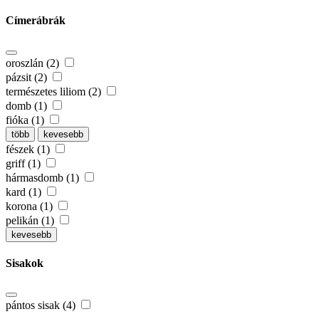
Címerábrák
oroszlán (2)
pázsit (2)
természetes liliom (2)
domb (1)
fióka (1)
több
kevesebb
fészek (1)
griff (1)
hármasdomb (1)
kard (1)
korona (1)
pelikán (1)
kevesebb
Sisakok
pántos sisak (4)