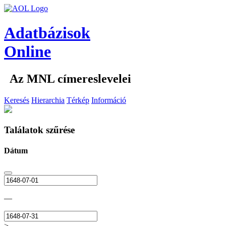
Adatbázisok
Online
Az MNL címereslevelei
Keresés
Hierarchia
Térkép
Információ
Találatok szűrése
Dátum
—
>