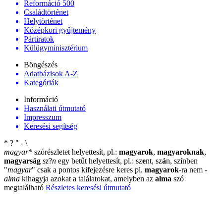
Reformáció 500
Családtörténet
Helytörténet
Középkori gyűjtemény
Pártiratok
Külügyminisztérium
Böngészés
Adatbázisok A-Z
Kategóriák
Információ
Használati útmutató
Impresszum
Keresési segítség
*
?
"
-
\
magyar
*
szórészletet helyettesít, pl.:
magyarok
,
magyaroknak
,
magyarság
sz
?
n
egy betűt helyettesít, pl.: sz
e
nt, sz
á
n, sz
í
nben
"
magyar
"
csak a pontos kifejezésre keres pl.
magyarok
-ra nem
-
alma
kihagyja azokat a találatokat, amelyben az
alma
szó
megtalálható
Részletes keresési útmutató