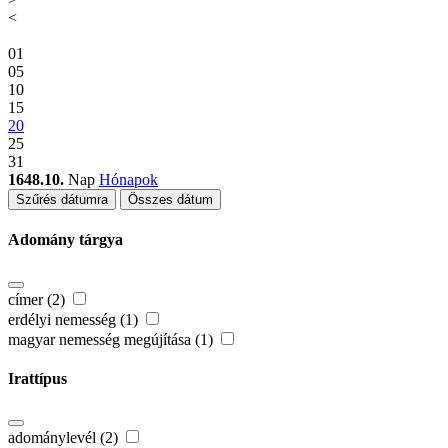
<
01
05
10
15
20
25
31
1648.10.
Nap
Hónapok
Szűrés dátumra
Összes dátum
Adomány tárgya
címer (2)
erdélyi nemesség (1)
magyar nemesség megújítása (1)
Irattípus
adománylevél (2)