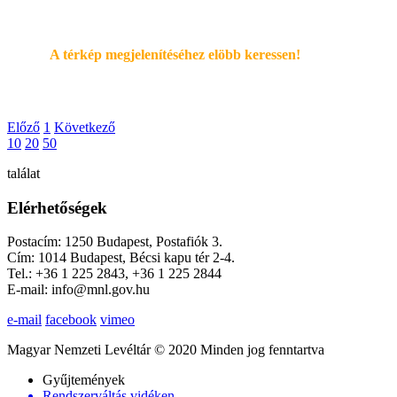
A térkép megjelenítéséhez elöbb keressen!
Előző
1
Következő
10
20
50
találat
Elérhetőségek
Postacím: 1250 Budapest, Postafiók 3.
Cím: 1014 Budapest, Bécsi kapu tér 2-4.
Tel.: +36 1 225 2843, +36 1 225 2844
E-mail: info@mnl.gov.hu
e-mail
facebook
vimeo
Magyar Nemzeti Levéltár © 2020 Minden jog fenntartva
Gyűjtemények
Rendszerváltás vidéken