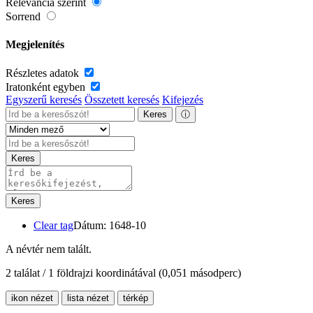
Relevancia szerint
Sorrend
Megjelenítés
Részletes adatok
Iratonként egyben
Egyszerű keresés
Összetett keresés
Kifejezés
Keres
ⓘ
Keres
Keres
Clear tag
Dátum: 1648-10
A névtér nem talált.
2 találat / 1 földrajzi koordinátával
(0,051 másodperc)
ikon nézet
lista nézet
térkép