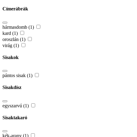
Címerábrák
hármasdomb (1)
kard (1)
oroszlán (1)
virág (1)
Sisakok
pántos sisak (1)
Sisakdísz
egyszarvú (1)
Sisaktakaró
kék-arany (1)