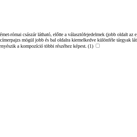
t-római császár látható, előtte a választófejedelmek (jobb oldalt az e
címerpajzs mögül jobb és bal oldalra kiemelkedve különféle tárgyak lát
enyészik a kompozíció többi részéhez képest. (1)