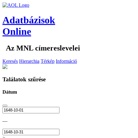
Adatbázisok
Online
Az MNL címereslevelei
Keresés
Hierarchia
Térkép
Információ
Találatok szűrése
Dátum
—
>