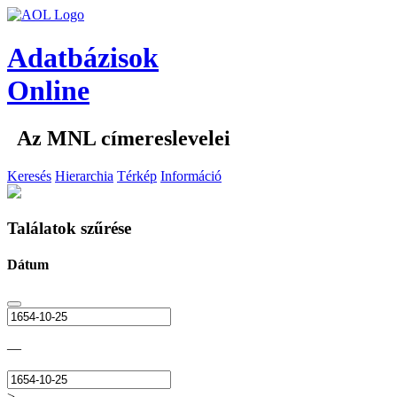
Adatbázisok
Online
Az MNL címereslevelei
Keresés
Hierarchia
Térkép
Információ
Találatok szűrése
Dátum
—
>