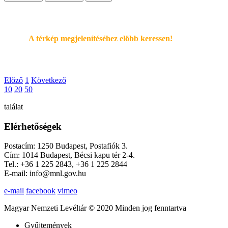
A térkép megjelenítéséhez elöbb keressen!
Előző
1
Következő
10
20
50
találat
Elérhetőségek
Postacím: 1250 Budapest, Postafiók 3.
Cím: 1014 Budapest, Bécsi kapu tér 2-4.
Tel.: +36 1 225 2843, +36 1 225 2844
E-mail: info@mnl.gov.hu
e-mail
facebook
vimeo
Magyar Nemzeti Levéltár © 2020 Minden jog fenntartva
Gyűjtemények