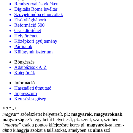
Rendszerváltás vidéken
Digitális Roma levéltár
Szovjetunióba elhurcoltak
Első világháború
Reformáció 500
Családtörténet
Helytörténet
Középkori gyűjtemény
Pártiratok
Külügyminisztérium
Böngészés
Adatbázisok A-Z
Kategóriák
Információ
Használati útmutató
Impresszum
Keresési segítség
*
?
"
-
\
magyar
*
szórészletet helyettesít, pl.:
magyarok
,
magyaroknak
,
magyarság
sz
?
n
egy betűt helyettesít, pl.: sz
e
nt, sz
á
n, sz
í
nben
"
magyar
"
csak a pontos kifejezésre keres pl.
magyarok
-ra nem
-
alma
kihagyja azokat a találatokat, amelyben az
alma
szó