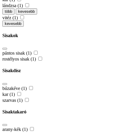
lándzsa (1)
több
kevesebb
vitéz (1)
kevesebb
Sisakok
pántos sisak (1)
rostélyos sisak (1)
Sisakdísz
búzakéve (1)
kar (1)
szarvas (1)
Sisaktakaró
arany-kék (1)