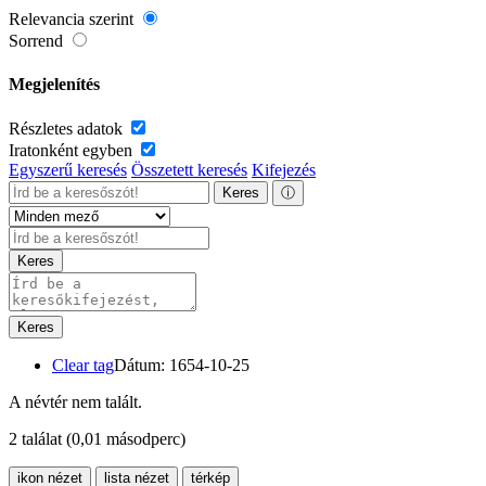
Relevancia szerint
Sorrend
Megjelenítés
Részletes adatok
Iratonként egyben
Egyszerű keresés
Összetett keresés
Kifejezés
Keres
ⓘ
Keres
Keres
Clear tag
Dátum: 1654-10-25
A névtér nem talált.
2 találat
(0,01 másodperc)
ikon nézet
lista nézet
térkép