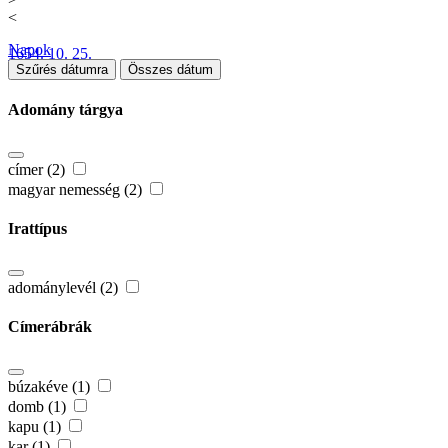
<
Napok
1654. 10. 25.
Szűrés dátumra
Összes dátum
Adomány tárgya
címer (2)
magyar nemesség (2)
Irattípus
adománylevél (2)
Címerábrák
búzakéve (1)
domb (1)
kapu (1)
kar (1)