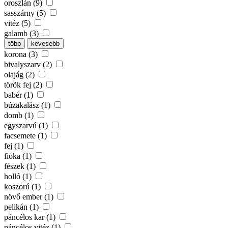
oroszlán (9)
sasszárny (5)
vitéz (5)
galamb (3)
több
kevesebb
korona (3)
bivalyszarv (2)
olajág (2)
török fej (2)
babér (1)
búzakalász (1)
domb (1)
egyszarvú (1)
facsemete (1)
fej (1)
fióka (1)
fészek (1)
holló (1)
koszorú (1)
növő ember (1)
pelikán (1)
páncélos kar (1)
páncélos vitéz (1)