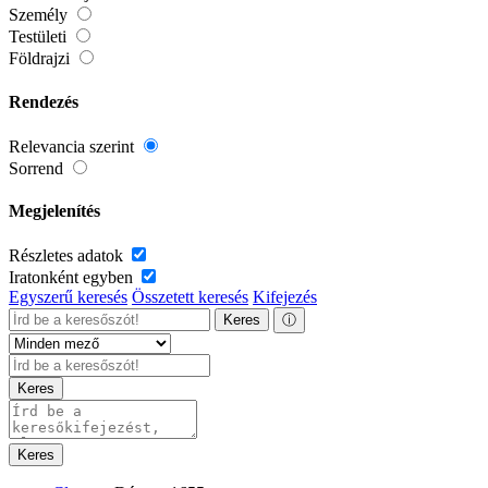
Személy
Testületi
Földrajzi
Rendezés
Relevancia szerint
Sorrend
Megjelenítés
Részletes adatok
Iratonként egyben
Egyszerű keresés
Összetett keresés
Kifejezés
Keres
ⓘ
Keres
Keres