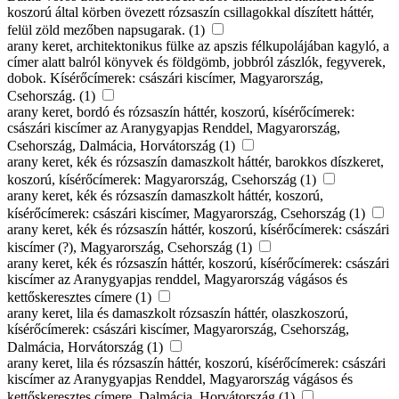
koszorú által körben övezett rózsaszín csillagokkal díszített háttér,
felül zöld mezőben napsugarak. (1)
arany keret, architektonikus fülke az apszis félkupolájában kagyló, a
címer alatt balról könyvek és földgömb, jobbról zászlók, fegyverek,
dobok. Kísérőcímerek: császári kiscímer, Magyarország,
Csehország. (1)
arany keret, bordó és rózsaszín háttér, koszorú, kísérőcímerek:
császári kiscímer az Aranygyapjas Renddel, Magyarország,
Csehország, Dalmácia, Horvátország (1)
arany keret, kék és rózsaszín damaszkolt háttér, barokkos díszkeret,
koszorú, kísérőcímerek: Magyarország, Csehország (1)
arany keret, kék és rózsaszín damaszkolt háttér, koszorú,
kísérőcímerek: császári kiscímer, Magyarország, Csehország (1)
arany keret, kék és rózsaszín háttér, koszorú, kísérőcímerek: császári
kiscímer (?), Magyarország, Csehország (1)
arany keret, kék és rózsaszín háttér, koszorú, kísérőcímerek: császári
kiscímer az Aranygyapjas renddel, Magyarország vágásos és
kettőskeresztes címere (1)
arany keret, lila és damaszkolt rózsaszín háttér, olaszkoszorú,
kísérőcímerek: császári kiscímer, Magyarország, Csehország,
Dalmácia, Horvátország (1)
arany keret, lila és rózsaszín háttér, koszorú, kísérőcímerek: császári
kiscímer az Aranygyapjas Renddel, Magyarország vágásos és
kettőskeresztes címere, Dalmácia, Horvátország (1)