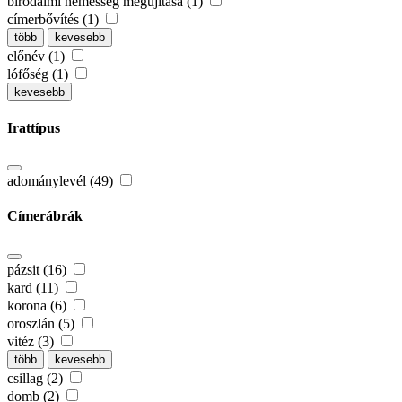
birodalmi nemesség megújítása (1)
címerbővítés (1)
több
kevesebb
előnév (1)
lófőség (1)
kevesebb
Irattípus
adománylevél (49)
Címerábrák
pázsit (16)
kard (11)
korona (6)
oroszlán (5)
vitéz (3)
több
kevesebb
csillag (2)
domb (2)