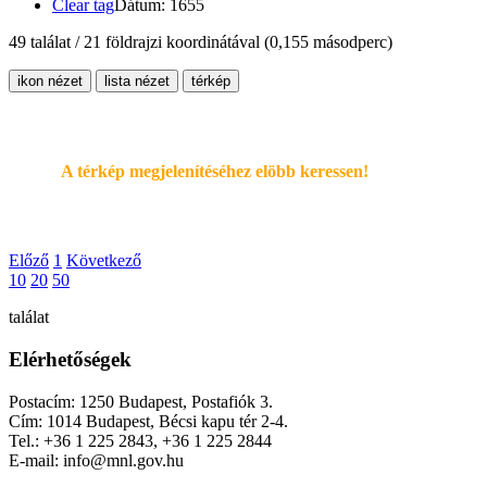
Clear tag
Dátum: 1655
49 találat / 21 földrajzi koordinátával
(0,155 másodperc)
ikon nézet
lista nézet
térkép
A térkép megjelenítéséhez elöbb keressen!
Előző
1
Következő
10
20
50
találat
Elérhetőségek
Postacím: 1250 Budapest, Postafiók 3.
Cím: 1014 Budapest, Bécsi kapu tér 2-4.
Tel.: +36 1 225 2843, +36 1 225 2844
E-mail: info@mnl.gov.hu