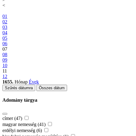
<
01
02
03
04
05
06
07
08
09
10
11
12
1655.
Hónap
Évek
Szűrés dátumra
Összes dátum
Adomány tárgya
címer (47)
magyar nemesség (41)
erdélyi nemesség (6)