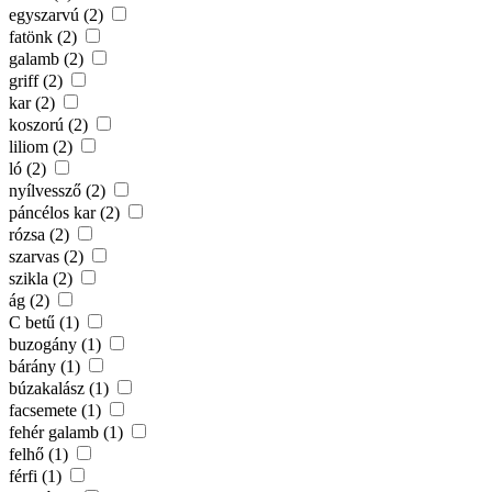
egyszarvú (2)
fatönk (2)
galamb (2)
griff (2)
kar (2)
koszorú (2)
liliom (2)
ló (2)
nyílvessző (2)
páncélos kar (2)
rózsa (2)
szarvas (2)
szikla (2)
ág (2)
C betű (1)
buzogány (1)
bárány (1)
búzakalász (1)
facsemete (1)
fehér galamb (1)
felhő (1)
férfi (1)