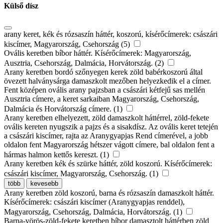
Külső dísz
arany keret, kék és rózsaszín háttér, koszorú, kísérőcímerek: császári
kiscímer, Magyarország, Csehország (5)
Ovális keretben bíbor háttér. Kísérőcímerek: Magyarország,
Ausztria, Csehország, Dalmácia, Horvátország. (2)
Arany keretben bordó szőnyegen kerek zöld babérkoszorú által
övezett halványsárga damaszkolt mezőben helyezkedik el a címer.
Fent középen ovális arany pajzsban a császári kétfejű sas mellén
Ausztria címere, a keret sarkaiban Magyarország, Csehország,
Dalmácia és Horvátország címere. (1)
Arany keretben elhelyezett, zöld damaszkolt háttérrel, zöld-fekete
ovális kereten nyugszik a pajzs és a sisakdísz. Az ovális keret tetején
a császári kiscímer, rajta az Aranygyapjas Rend címerével, a jobb
oldalon fent Magyarország hétszer vágott címere, bal oldalon fent a
hármas halmon kettős kereszt. (1)
Arany keretben kék és szürke háttér, zöld koszorú. Kísérőcímerek:
császári kiscímer, Magyarország, Csehország. (1)
több
kevesebb
Arany keretben zöld koszorú, barna és rózsaszín damaszkolt háttér.
Kísérőcímerek: császári kiscímer (Aranygyapjas renddel),
Magyarország, Csehország, Dalmácia, Horvátország. (1)
Barna-vörös-zöld-fekete keretben bíbor damasztolt háttérben zöld