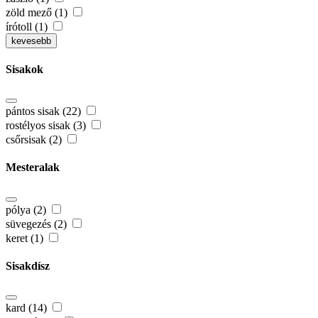
zöld mező (1)
írótoll (1)
kevesebb
Sisakok
pántos sisak (22)
rostélyos sisak (3)
csőrsisak (2)
Mesteralak
pólya (2)
süvegezés (2)
keret (1)
Sisakdísz
kard (14)