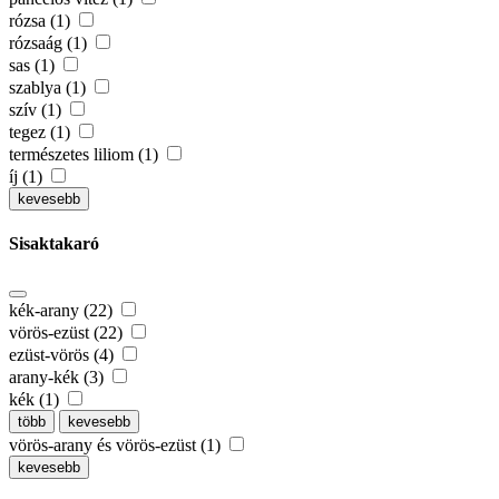
rózsa (1)
rózsaág (1)
sas (1)
szablya (1)
szív (1)
tegez (1)
természetes liliom (1)
íj (1)
kevesebb
Sisaktakaró
kék-arany (22)
vörös-ezüst (22)
ezüst-vörös (4)
arany-kék (3)
kék (1)
több
kevesebb
vörös-arany és vörös-ezüst (1)
kevesebb