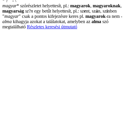
*
?
"
-
\
magyar
*
szórészletet helyettesít, pl.:
magyarok
,
magyaroknak
,
magyarság
sz
?
n
egy betűt helyettesít, pl.: sz
e
nt, sz
á
n, sz
í
nben
"
magyar
"
csak a pontos kifejezésre keres pl.
magyarok
-ra nem
-
alma
kihagyja azokat a találatokat, amelyben az
alma
szó
megtalálható
Részletes keresési útmutató