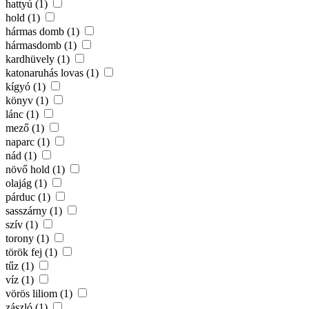
hattyú (1)
hold (1)
hármas domb (1)
hármasdomb (1)
kardhüvely (1)
katonaruhás lovas (1)
kígyó (1)
könyv (1)
lánc (1)
mező (1)
naparc (1)
nád (1)
növő hold (1)
olajág (1)
párduc (1)
sasszárny (1)
szív (1)
torony (1)
török fej (1)
tűz (1)
víz (1)
vörös liliom (1)
zászló (1)