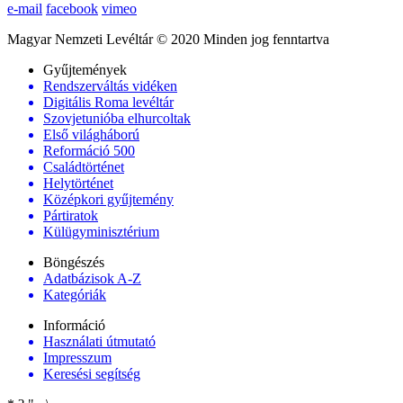
e-mail
facebook
vimeo
Magyar Nemzeti Levéltár © 2020 Minden jog fenntartva
Gyűjtemények
Rendszerváltás vidéken
Digitális Roma levéltár
Szovjetunióba elhurcoltak
Első világháború
Reformáció 500
Családtörténet
Helytörténet
Középkori gyűjtemény
Pártiratok
Külügyminisztérium
Böngészés
Adatbázisok A-Z
Kategóriák
Információ
Használati útmutató
Impresszum
Keresési segítség