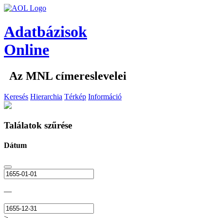
Adatbázisok
Online
Az MNL címereslevelei
Keresés
Hierarchia
Térkép
Információ
Találatok szűrése
Dátum
—
>