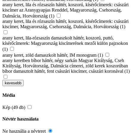
arany keret, lila és rózsaszín háttér, koszorú, kísérőcímerek: császári
kiscímer az Aranygyapjas Renddel, Magyarország, Csehország,
Dalmácia, Horvátország (1)
arany keret, lila és rózsaszín háttér, koszorú, kísérőcímerek: császári
kiscímer, Magyarország, Csehország, Dalmácia, Horvátország (1)
arany keret, lila-rózsaszín damaszkolt háttér, koszorú, puttó,
kísérőcímerek: Magyarország kiscímerének mezői külön pajzsokon
(1)
arany keret, zöld damaszkolt háttér, IM monogram (1)
arany keretben bíbor háttér, négy sarkán Magyar Királyság, Cseh
Királyság, Horvátország, Dalmácia címerei, zöld kerek koszorúban
bíbor damasztolt háttér, fent császári kiscímer, császári koronával (1)
kevesebb
Média
Kép (49 db)
Névtér használata
Ne használja a névteret