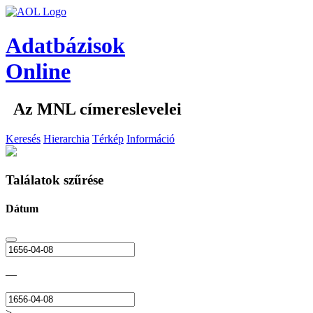
Adatbázisok
Online
Az MNL címereslevelei
Keresés
Hierarchia
Térkép
Információ
Találatok szűrése
Dátum
—
>