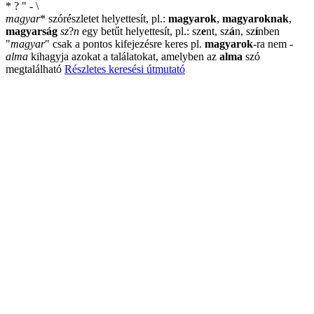
*
?
"
-
\
magyar
*
szórészletet helyettesít, pl.:
magyarok
,
magyaroknak
,
magyarság
sz
?
n
egy betűt helyettesít, pl.: sz
e
nt, sz
á
n, sz
í
nben
"
magyar
"
csak a pontos kifejezésre keres pl.
magyarok
-ra nem
-
alma
kihagyja azokat a találatokat, amelyben az
alma
szó
megtalálható
Részletes keresési útmutató