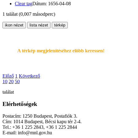
Clear tag
Dátum: 1656-04-08
1 találat
(0,007 másodperc)
ikon nézet
lista nézet
térkép
A térkép megjelenítéséhez elöbb keressen!
Előző
1
Következő
10
20
50
találat
Elérhetőségek
Postacím: 1250 Budapest, Postafiók 3.
Cím: 1014 Budapest, Bécsi kapu tér 2-4.
Tel.: +36 1 225 2843, +36 1 225 2844
E-mail: info@mnl.gov.hu