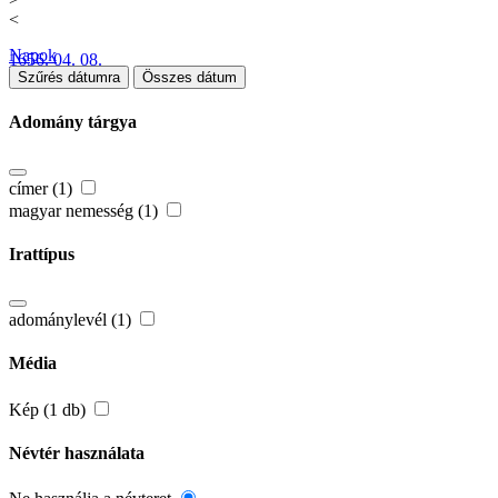
<
Napok
1656. 04. 08.
Szűrés dátumra
Összes dátum
Adomány tárgya
címer (1)
magyar nemesség (1)
Irattípus
adománylevél (1)
Média
Kép (1 db)
Névtér használata