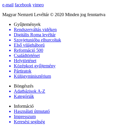
e-mail
facebook
vimeo
Magyar Nemzeti Levéltár © 2020 Minden jog fenntartva
Gyűjtemények
Rendszerváltás vidéken
Digitális Roma levéltár
Szovjetunióba elhurcoltak
Első világháború
Reformáció 500
Családtörténet
Helytörténet
Középkori gyűjtemény
Pártiratok
Külügyminisztérium
Böngészés
Adatbázisok A-Z
Kategóriák
Információ
Használati útmutató
Impresszum
Keresési segítség