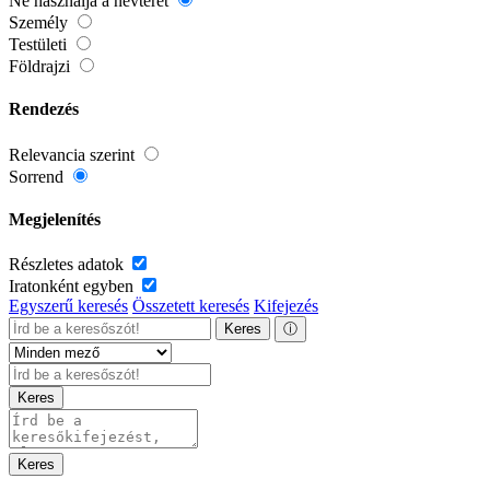
Ne használja a névteret
Személy
Testületi
Földrajzi
Rendezés
Relevancia szerint
Sorrend
Megjelenítés
Részletes adatok
Iratonként egyben
Egyszerű keresés
Összetett keresés
Kifejezés
Keres
ⓘ
Keres
Keres