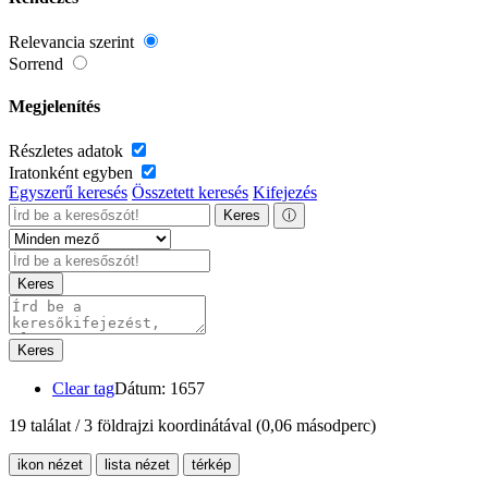
Relevancia szerint
Sorrend
Megjelenítés
Részletes adatok
Iratonként egyben
Egyszerű keresés
Összetett keresés
Kifejezés
Keres
ⓘ
Keres
Keres
Clear tag
Dátum: 1657
19 találat / 3 földrajzi koordinátával
(0,06 másodperc)
ikon nézet
lista nézet
térkép