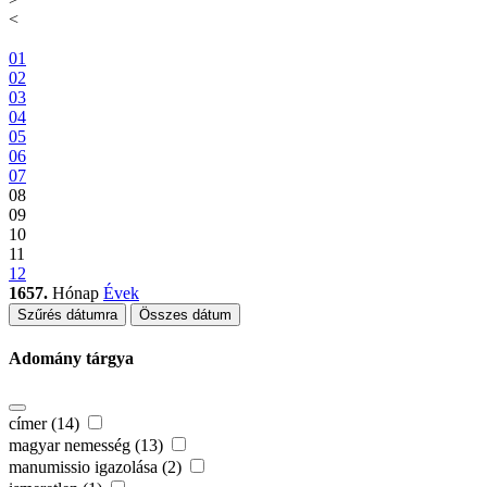
<
01
02
03
04
05
06
07
08
09
10
11
12
1657.
Hónap
Évek
Szűrés dátumra
Összes dátum
Adomány tárgya
címer (14)
magyar nemesség (13)
manumissio igazolása (2)