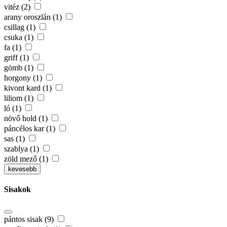
vitéz (2)
arany oroszlán (1)
csillag (1)
csuka (1)
fa (1)
griff (1)
gömb (1)
horgony (1)
kivont kard (1)
liliom (1)
ló (1)
növő hold (1)
páncélos kar (1)
sas (1)
szablya (1)
zöld mező (1)
kevesebb
Sisakok
pántos sisak (9)