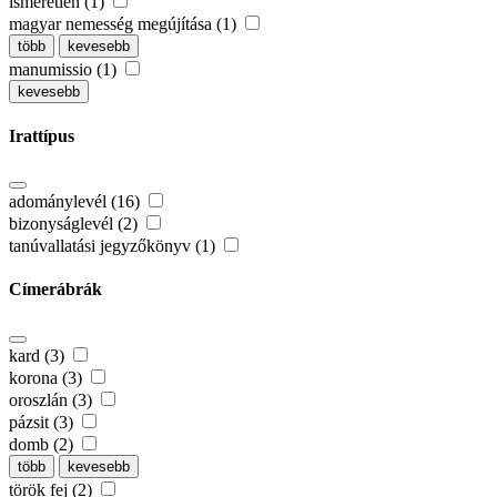
ismeretlen (1)
magyar nemesség megújítása (1)
több
kevesebb
manumissio (1)
kevesebb
Irattípus
adománylevél (16)
bizonyságlevél (2)
tanúvallatási jegyzőkönyv (1)
Címerábrák
kard (3)
korona (3)
oroszlán (3)
pázsit (3)
domb (2)
több
kevesebb
török fej (2)