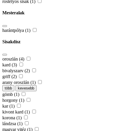
rostélyos sisak (1)
Mesteralak
harántpólya (1)
Sisakdísz
oroszlán (4)
kard (3)
bivalyszarv (2)
griff (2)
arany oroszlán (1)
több
kevesebb
gömb (1)
horgony (1)
kar (1)
kivont kard (1)
korona (1)
lándzsa (1)
magyar vitéz (1)