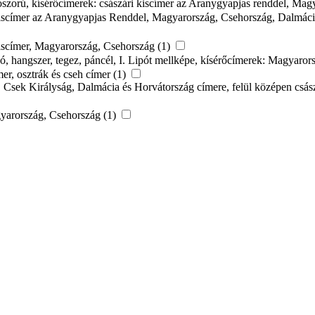
 koszorú, kísérőcímerek: császári kiscímer az Aranygyapjas renddel, M
ári kiscímer az Aranygyapjas Renddel, Magyarország, Csehország, Dalmác
i kiscímer, Magyarország, Csehország (1)
hordó, hangszer, tegez, páncél, I. Lipót mellképe, kísérőcímerek: Magya
mer, osztrák és cseh címer (1)
 Csek Királyság, Dalmácia és Horvátország címere, felül középen császár
agyarország, Csehország (1)