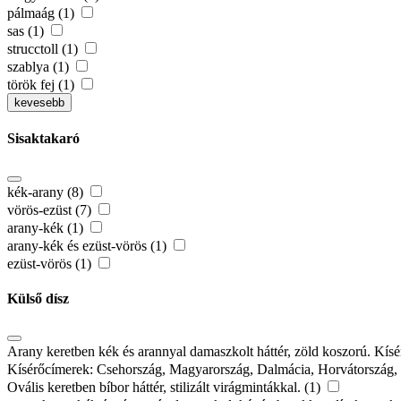
pálmaág (1)
sas (1)
strucctoll (1)
szablya (1)
török fej (1)
kevesebb
Sisaktakaró
kék-arany (8)
vörös-ezüst (7)
arany-kék (1)
arany-kék és ezüst-vörös (1)
ezüst-vörös (1)
Külső dísz
Arany keretben kék és arannyal damaszkolt háttér, zöld koszorú. Kí
Kísérőcímerek: Csehország, Magyarország, Dalmácia, Horvátország,
Ovális keretben bíbor háttér, stilizált virágmintákkal. (1)