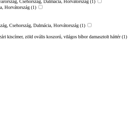
agyarország, Csehország, Dalmácia, Horvátország (1)
ia, Horvátország (1)
rország, Csehország, Dalmácia, Horvátország (1)
i kiscímer, zöld ovális koszorú, világos bíbor damasztolt háttér (1)