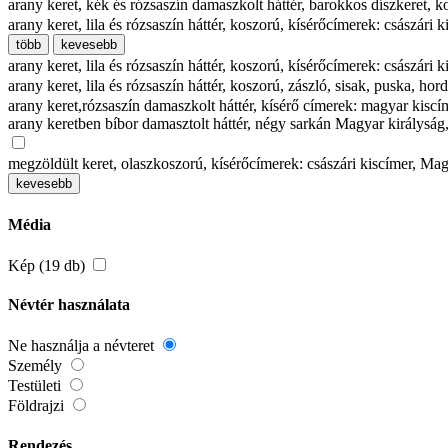
arany keret, kék és rózsaszín damaszkolt háttér, barokkos díszkeret,
arany keret, lila és rózsaszín háttér, koszorú, kísérőcímerek: csász
több
kevesebb
arany keret, lila és rózsaszín háttér, koszorú, kísérőcímerek: császár
arany keret, lila és rózsaszín háttér, koszorú, zászló, sisak, puska, 
arany keret,rózsaszín damaszkolt háttér, kísérő címerek: magyar kiscí
arany keretben bíbor damasztolt háttér, négy sarkán Magyar királyság,
megzöldült keret, olaszkoszorú, kísérőcímerek: császári kiscímer, M
kevesebb
Média
Kép (19 db)
Névtér használata
Ne használja a névteret
Személy
Testületi
Földrajzi
Rendezés