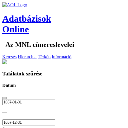
Adatbázisok
Online
Az MNL címereslevelei
Keresés
Hierarchia
Térkép
Információ
Találatok szűrése
Dátum
—
>