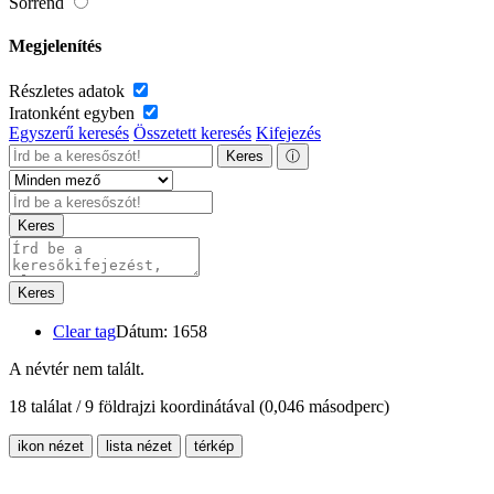
Sorrend
Megjelenítés
Részletes adatok
Iratonként egyben
Egyszerű keresés
Összetett keresés
Kifejezés
Keres
ⓘ
Keres
Keres
Clear tag
Dátum: 1658
A névtér nem talált.
18 találat / 9 földrajzi koordinátával
(0,046 másodperc)
ikon nézet
lista nézet
térkép