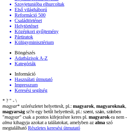
Szovjetunióba elhurcoltak
Első világháború
Reformáció 500
Családtörténet
Helytörténet
Középkori gyűjtemény
Pártiratok
Külügyminisztérium
Böngészés
Adatbázisok A-Z
Kategóriák
Információ
Használati útmutató
Impresszum
Keresési segítség
*
?
"
-
\
magyar
*
szórészletet helyettesít, pl.:
magyarok
,
magyaroknak
,
magyarság
sz
?
n
egy betűt helyettesít, pl.: sz
e
nt, sz
á
n, sz
í
nben
"
magyar
"
csak a pontos kifejezésre keres pl.
magyarok
-ra nem
-
alma
kihagyja azokat a találatokat, amelyben az
alma
szó
megtalálható
Részletes keresési útmutató