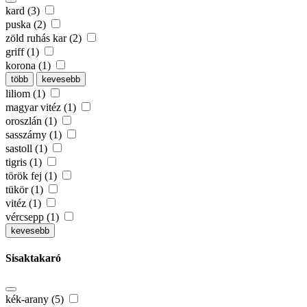
kard (3)
puska (2)
zöld ruhás kar (2)
griff (1)
korona (1)
több
kevesebb
liliom (1)
magyar vitéz (1)
oroszlán (1)
sasszárny (1)
sastoll (1)
tigris (1)
török fej (1)
tükör (1)
vitéz (1)
vércsepp (1)
kevesebb
Sisaktakaró
kék-arany (5)