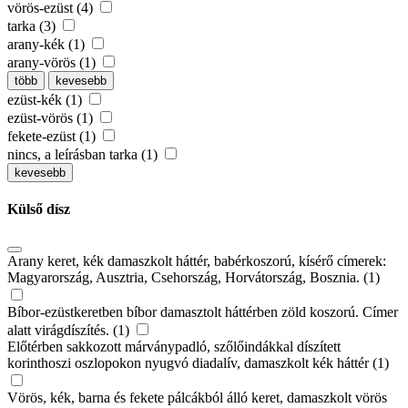
vörös-ezüst (4)
tarka (3)
arany-kék (1)
arany-vörös (1)
több
kevesebb
ezüst-kék (1)
ezüst-vörös (1)
fekete-ezüst (1)
nincs, a leírásban tarka (1)
kevesebb
Külső dísz
Arany keret, kék damaszkolt háttér, babérkoszorú, kísérő címerek:
Magyarország, Ausztria, Csehország, Horvátország, Bosznia. (1)
Bíbor-ezüstkeretben bíbor damasztolt háttérben zöld koszorú. Címer
alatt virágdíszítés. (1)
Előtérben sakkozott márványpadló, szőlőindákkal díszített
korinthoszi oszlopokon nyugvó diadalív, damaszkolt kék háttér (1)
Vörös, kék, barna és fekete pálcákból álló keret, damaszkolt vörös