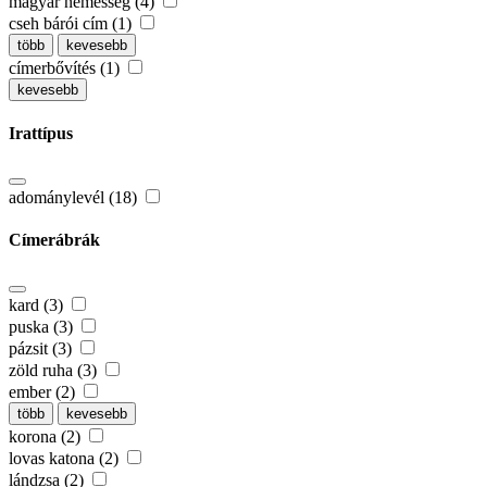
magyar nemesség (4)
cseh bárói cím (1)
több
kevesebb
címerbővítés (1)
kevesebb
Irattípus
adománylevél (18)
Címerábrák
kard (3)
puska (3)
pázsit (3)
zöld ruha (3)
ember (2)
több
kevesebb
korona (2)
lovas katona (2)
lándzsa (2)