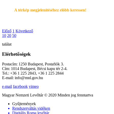
A térkép megjelenítéséhez elöbb keressen!
Előző
1
Következő
10
20
50
találat
Elérhetőségek
Postacím: 1250 Budapest, Postafiók 3.
Cím: 1014 Budapest, Bécsi kapu tér 2-4.
Tel.: +36 1 225 2843, +36 1 225 2844
E-mail: info@mnl.gov.hu
e-mail
facebook
vimeo
Magyar Nemzeti Levéltár © 2020 Minden jog fenntartva
Gyűjtemények
Rendszerváltás vidéken
Digitális Roma levéltár