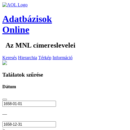
Adatbázisok
Online
Az MNL címereslevelei
Keresés
Hierarchia
Térkép
Információ
Találatok szűrése
Dátum
—
>