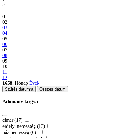
<
01
02
03
04
05
06
07
08
09
10
11
12
1658.
Hónap
Évek
Szűrés dátumra
Összes dátum
Adomány tárgya
címer (17)
erdélyi nemesség (13)
házmentesség (6)