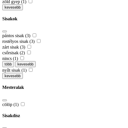
zöld gyep (1)
kevesebb
Sisakok
pántos sisak (3)
rostélyos sisak (3)
zárt sisak (3)
csőrsisak (2)
nincs (1)
több
kevesebb
nyílt sisak (1)
kevesebb
Mesteralak
cölöp (1)
Sisakdísz