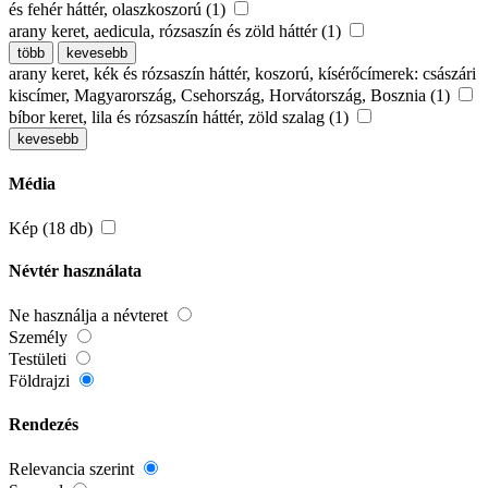
és fehér háttér, olaszkoszorú (1)
arany keret, aedicula, rózsaszín és zöld háttér (1)
több
kevesebb
arany keret, kék és rózsaszín háttér, koszorú, kísérőcímerek: császári
kiscímer, Magyarország, Csehország, Horvátország, Bosznia (1)
bíbor keret, lila és rózsaszín háttér, zöld szalag (1)
kevesebb
Média
Kép (18 db)
Névtér használata
Ne használja a névteret
Személy
Testületi
Földrajzi
Rendezés
Relevancia szerint