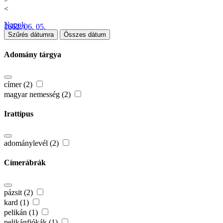
<
Napok
1662. 06. 05.
Szűrés dátumra
Összes dátum
Adomány tárgya
címer (2)
magyar nemesség (2)
Irattípus
adománylevél (2)
Címerábrák
pázsit (2)
kard (1)
pelikán (1)
pelikánfiókák (1)