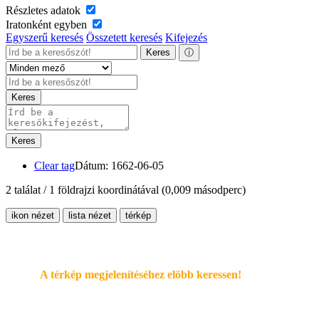
Részletes adatok
Iratonként egyben
Egyszerű keresés
Összetett keresés
Kifejezés
Keres
ⓘ
Keres
Keres
Clear tag
Dátum: 1662-06-05
2 találat / 1 földrajzi koordinátával
(0,009 másodperc)
ikon nézet
lista nézet
térkép
A térkép megjelenítéséhez elöbb keressen!