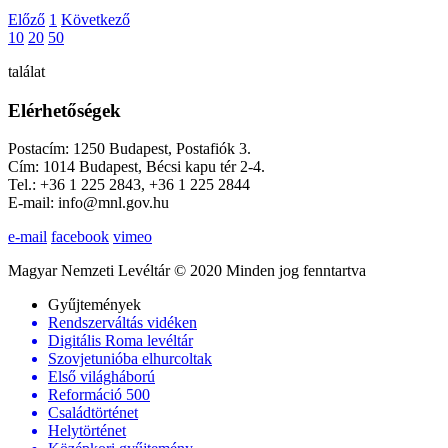
Előző
1
Következő
10
20
50
találat
Elérhetőségek
Postacím: 1250 Budapest, Postafiók 3.
Cím: 1014 Budapest, Bécsi kapu tér 2-4.
Tel.: +36 1 225 2843, +36 1 225 2844
E-mail: info@mnl.gov.hu
e-mail
facebook
vimeo
Magyar Nemzeti Levéltár © 2020 Minden jog fenntartva
Gyűjtemények
Rendszerváltás vidéken
Digitális Roma levéltár
Szovjetunióba elhurcoltak
Első világháború
Reformáció 500
Családtörténet
Helytörténet