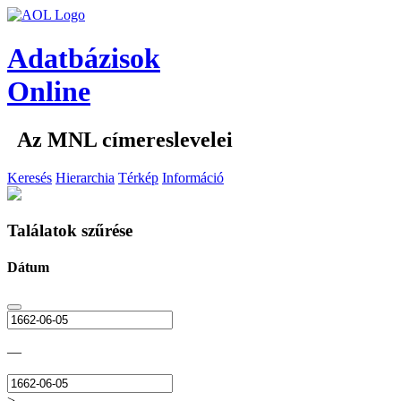
Adatbázisok
Online
Az MNL címereslevelei
Keresés
Hierarchia
Térkép
Információ
Találatok szűrése
Dátum
—
>