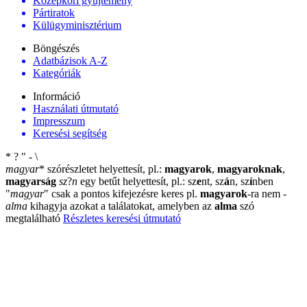
Középkori gyűjtemény
Pártiratok
Külügyminisztérium
Böngészés
Adatbázisok A-Z
Kategóriák
Információ
Használati útmutató
Impresszum
Keresési segítség
*
?
"
-
\
magyar
*
szórészletet helyettesít, pl.:
magyarok
,
magyaroknak
,
magyarság
sz
?
n
egy betűt helyettesít, pl.: sz
e
nt, sz
á
n, sz
í
nben
"
magyar
"
csak a pontos kifejezésre keres pl.
magyarok
-ra nem
-
alma
kihagyja azokat a találatokat, amelyben az
alma
szó
megtalálható
Részletes keresési útmutató