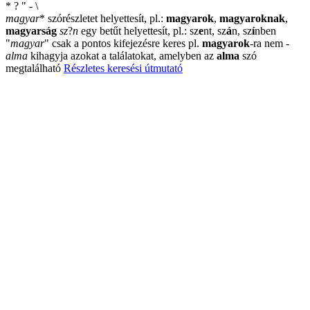
*
?
"
-
\
magyar
*
szórészletet helyettesít, pl.:
magyarok
,
magyaroknak
,
magyarság
sz
?
n
egy betűt helyettesít, pl.: sz
e
nt, sz
á
n, sz
í
nben
"
magyar
"
csak a pontos kifejezésre keres pl.
magyarok
-ra nem
-
alma
kihagyja azokat a találatokat, amelyben az
alma
szó
megtalálható
Részletes keresési útmutató