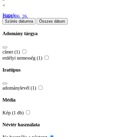
<
Napok
1664. 06. 26.
Szűrés dátumra
Összes dátum
Adomány tárgya
címer (1)
erdélyi nemesség (1)
Irattípus
adománylevél (1)
Média
Kép (1 db)
Névtér használata