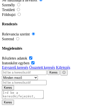
Ne használja a névteret
Személy
Testületi
Földrajzi
Rendezés
Relevancia szerint
Sorrend
Megjelenítés
Részletes adatok
Iratonként egyben
Egyszerű keresés
Összetett keresés
Kifejezés
Keres
ⓘ
Keres
Keres