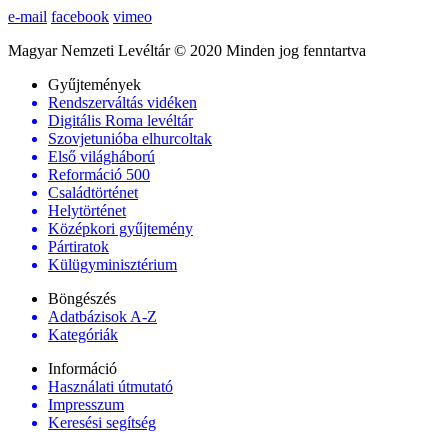
e-mail
facebook
vimeo
Magyar Nemzeti Levéltár © 2020 Minden jog fenntartva
Gyűjtemények
Rendszerváltás vidéken
Digitális Roma levéltár
Szovjetunióba elhurcoltak
Első világháború
Reformáció 500
Családtörténet
Helytörténet
Középkori gyűjtemény
Pártiratok
Külügyminisztérium
Böngészés
Adatbázisok A-Z
Kategóriák
Információ
Használati útmutató
Impresszum
Keresési segítség