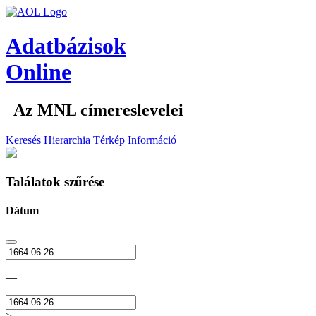
Adatbázisok
Online
Az MNL címereslevelei
Keresés
Hierarchia
Térkép
Információ
Találatok szűrése
Dátum
—
>