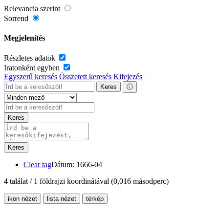
Relevancia szerint
Sorrend
Megjelenítés
Részletes adatok
Iratonként egyben
Egyszerű keresés
Összetett keresés
Kifejezés
Keres
ⓘ
Keres
Keres
Clear tag
Dátum: 1666-04
4 találat / 1 földrajzi koordinátával
(0,016 másodperc)
ikon nézet
lista nézet
térkép