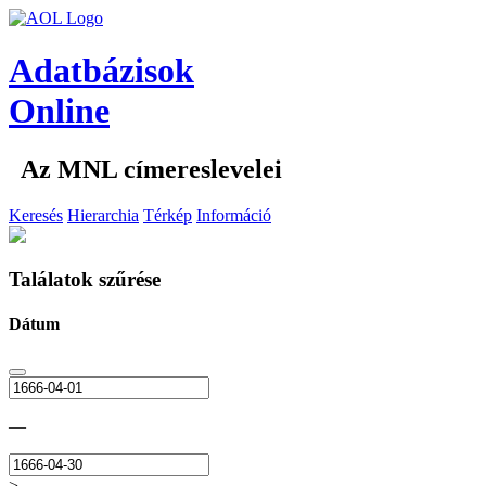
Adatbázisok
Online
Az MNL címereslevelei
Keresés
Hierarchia
Térkép
Információ
Találatok szűrése
Dátum
—
>