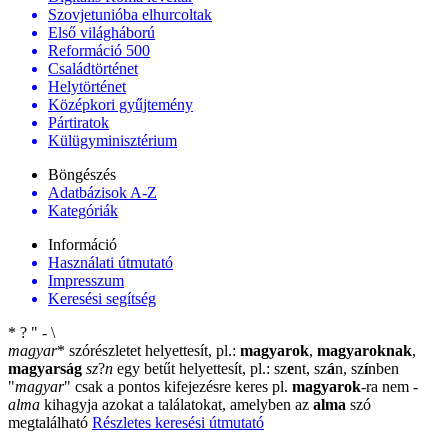
Szovjetunióba elhurcoltak
Első világháború
Reformáció 500
Családtörténet
Helytörténet
Középkori gyűjtemény
Pártiratok
Külügyminisztérium
Böngészés
Adatbázisok A-Z
Kategóriák
Információ
Használati útmutató
Impresszum
Keresési segítség
*
?
"
-
\
magyar
*
szórészletet helyettesít, pl.:
magyarok
,
magyaroknak
,
magyarság
sz
?
n
egy betűt helyettesít, pl.: sz
e
nt, sz
á
n, sz
í
nben
"
magyar
"
csak a pontos kifejezésre keres pl.
magyarok
-ra nem
-
alma
kihagyja azokat a találatokat, amelyben az
alma
szó
megtalálható
Részletes keresési útmutató