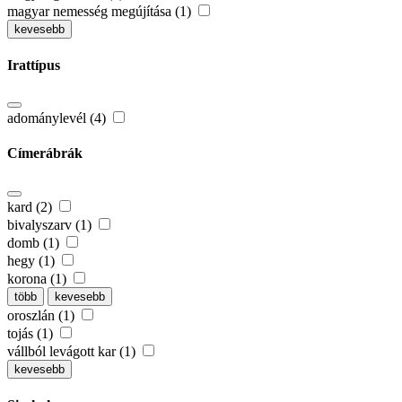
magyar nemesség megújítása (1)
kevesebb
Irattípus
adománylevél (4)
Címerábrák
kard (2)
bivalyszarv (1)
domb (1)
hegy (1)
korona (1)
több
kevesebb
oroszlán (1)
tojás (1)
vállból levágott kar (1)
kevesebb