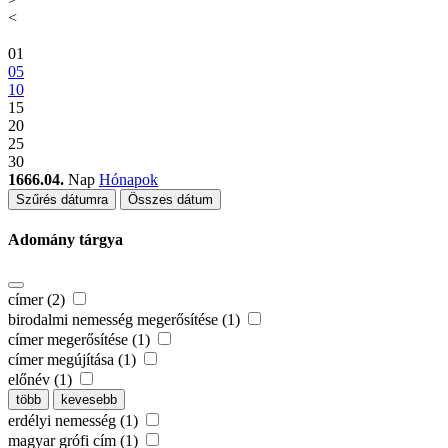
<
01
05
10
15
20
25
30
1666.04.
Nap
Hónapok
Szűrés dátumra
Összes dátum
Adomány tárgya
címer (2)
birodalmi nemesség megerősítése (1)
címer megerősítése (1)
címer megújítása (1)
előnév (1)
több
kevesebb
erdélyi nemesség (1)
magyar grófi cím (1)