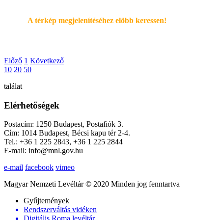
A térkép megjelenítéséhez elöbb keressen!
Előző
1
Következő
10
20
50
találat
Elérhetőségek
Postacím: 1250 Budapest, Postafiók 3.
Cím: 1014 Budapest, Bécsi kapu tér 2-4.
Tel.: +36 1 225 2843, +36 1 225 2844
E-mail: info@mnl.gov.hu
e-mail
facebook
vimeo
Magyar Nemzeti Levéltár © 2020 Minden jog fenntartva
Gyűjtemények
Rendszerváltás vidéken
Digitális Roma levéltár