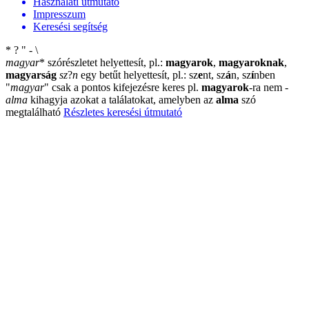
Használati útmutató
Impresszum
Keresési segítség
*
?
"
-
\
magyar
*
szórészletet helyettesít, pl.:
magyarok
,
magyaroknak
,
magyarság
sz
?
n
egy betűt helyettesít, pl.: sz
e
nt, sz
á
n, sz
í
nben
"
magyar
"
csak a pontos kifejezésre keres pl.
magyarok
-ra nem
-
alma
kihagyja azokat a találatokat, amelyben az
alma
szó
megtalálható
Részletes keresési útmutató