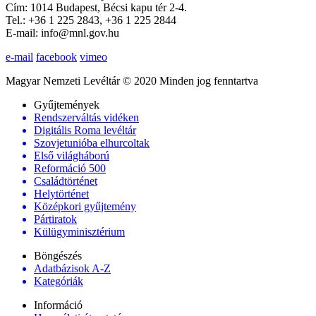
Cím: 1014 Budapest, Bécsi kapu tér 2-4.
Tel.: +36 1 225 2843, +36 1 225 2844
E-mail: info@mnl.gov.hu
e-mail
facebook
vimeo
Magyar Nemzeti Levéltár © 2020 Minden jog fenntartva
Gyűjtemények
Rendszerváltás vidéken
Digitális Roma levéltár
Szovjetunióba elhurcoltak
Első világháború
Reformáció 500
Családtörténet
Helytörténet
Középkori gyűjtemény
Pártiratok
Külügyminisztérium
Böngészés
Adatbázisok A-Z
Kategóriák
Információ