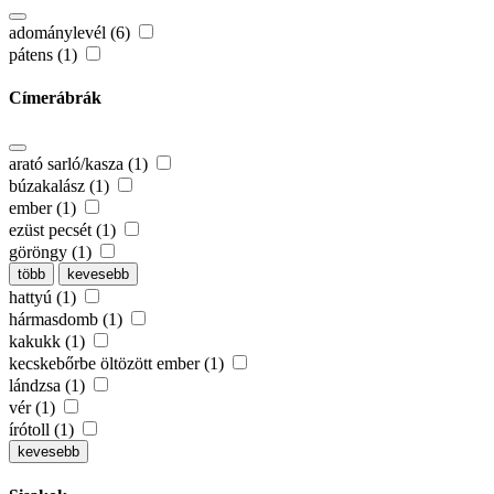
adománylevél (6)
pátens (1)
Címerábrák
arató sarló/kasza (1)
búzakalász (1)
ember (1)
ezüst pecsét (1)
göröngy (1)
több
kevesebb
hattyú (1)
hármasdomb (1)
kakukk (1)
kecskebőrbe öltözött ember (1)
lándzsa (1)
vér (1)
írótoll (1)
kevesebb