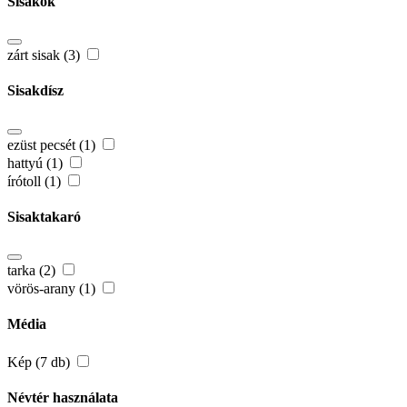
Sisakok
zárt sisak (3)
Sisakdísz
ezüst pecsét (1)
hattyú (1)
írótoll (1)
Sisaktakaró
tarka (2)
vörös-arany (1)
Média
Kép (7 db)
Névtér használata