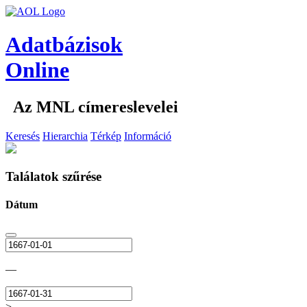
Adatbázisok
Online
Az MNL címereslevelei
Keresés
Hierarchia
Térkép
Információ
Találatok szűrése
Dátum
—
>