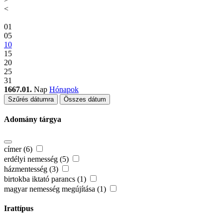
<
01
05
10
15
20
25
31
1667.01.
Nap
Hónapok
Szűrés dátumra
Összes dátum
Adomány tárgya
címer (6)
erdélyi nemesség (5)
házmentesség (3)
birtokba iktató parancs (1)
magyar nemesség megújítása (1)
Irattípus