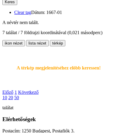
Keres
Clear tag
Dátum: 1667-01
A névtér nem talált.
7 találat / 7 földrajzi koordinátával
(0,021 másodperc)
ikon nézet
lista nézet
térkép
A térkép megjelenítéséhez elöbb keressen!
Előző
1
Következő
10
20
50
találat
Elérhetőségek
Postacím: 1250 Budapest, Postafiók 3.