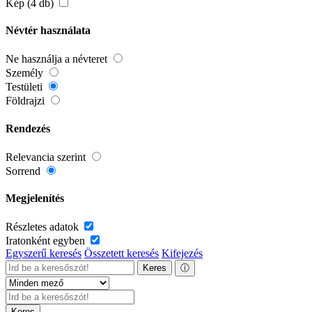
Kép (4 db)
Névtér használata
Ne használja a névteret
Személy
Testületi
Földrajzi
Rendezés
Relevancia szerint
Sorrend
Megjelenítés
Részletes adatok
Iratonként egyben
Egyszerű keresés
Összetett keresés
Kifejezés
Keres
ⓘ
Keres