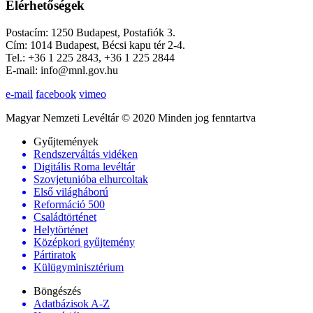
Elérhetőségek
Postacím: 1250 Budapest, Postafiók 3.
Cím: 1014 Budapest, Bécsi kapu tér 2-4.
Tel.: +36 1 225 2843, +36 1 225 2844
E-mail: info@mnl.gov.hu
e-mail
facebook
vimeo
Magyar Nemzeti Levéltár © 2020 Minden jog fenntartva
Gyűjtemények
Rendszerváltás vidéken
Digitális Roma levéltár
Szovjetunióba elhurcoltak
Első világháború
Reformáció 500
Családtörténet
Helytörténet
Középkori gyűjtemény
Pártiratok
Külügyminisztérium
Böngészés
Adatbázisok A-Z