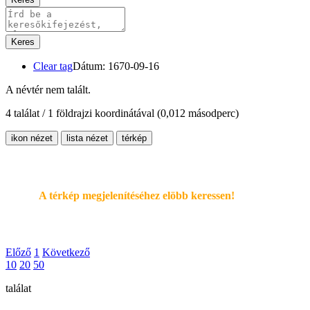
Keres
Clear tag
Dátum: 1670-09-16
A névtér nem talált.
4 találat / 1 földrajzi koordinátával
(0,012 másodperc)
ikon nézet
lista nézet
térkép
A térkép megjelenítéséhez elöbb keressen!
Előző
1
Következő
10
20
50
találat