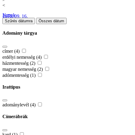
<
Napok
1670. 09. 16.
Szűrés dátumra
Összes dátum
Adomány tárgya
címer (4)
erdélyi nemesség (4)
házmentesség (2)
magyar nemesség (2)
adómentesség (1)
Irattípus
adománylevél (4)
Címerábrák
kard (1)