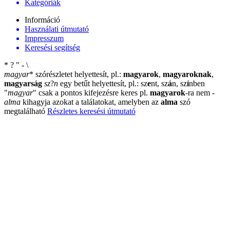
Kategóriák
Információ
Használati útmutató
Impresszum
Keresési segítség
*
?
"
-
\
magyar
*
szórészletet helyettesít, pl.:
magyarok
,
magyaroknak
,
magyarság
sz
?
n
egy betűt helyettesít, pl.: sz
e
nt, sz
á
n, sz
í
nben
"
magyar
"
csak a pontos kifejezésre keres pl.
magyarok
-ra nem
-
alma
kihagyja azokat a találatokat, amelyben az
alma
szó
megtalálható
Részletes keresési útmutató