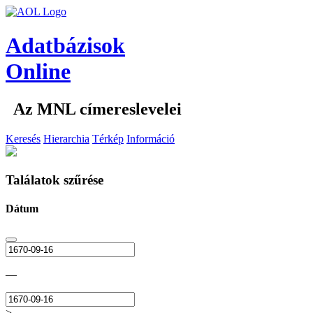
Adatbázisok
Online
Az MNL címereslevelei
Keresés
Hierarchia
Térkép
Információ
Találatok szűrése
Dátum
—
>