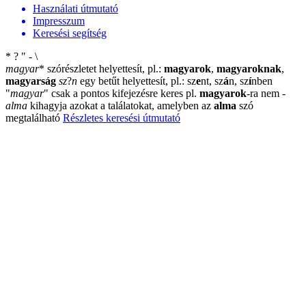
Használati útmutató
Impresszum
Keresési segítség
*
?
"
-
\
magyar
*
szórészletet helyettesít, pl.:
magyarok
,
magyaroknak
,
magyarság
sz
?
n
egy betűt helyettesít, pl.: sz
e
nt, sz
á
n, sz
í
nben
"
magyar
"
csak a pontos kifejezésre keres pl.
magyarok
-ra nem
-
alma
kihagyja azokat a találatokat, amelyben az
alma
szó
megtalálható
Részletes keresési útmutató