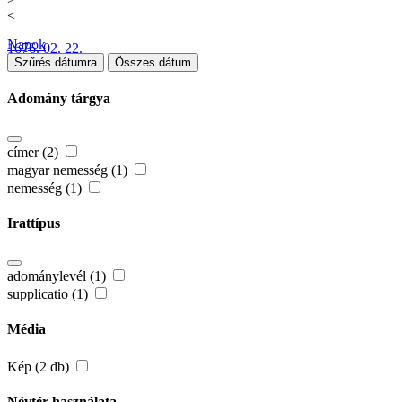
<
Napok
1676. 02. 22.
Szűrés dátumra
Összes dátum
Adomány tárgya
címer (2)
magyar nemesség (1)
nemesség (1)
Irattípus
adománylevél (1)
supplicatio (1)
Média
Kép (2 db)
Névtér használata