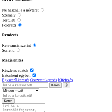
Ne használja a névteret
Személy
Testületi
Földrajzi
Rendezés
Relevancia szerint
Sorrend
Megjelenítés
Részletes adatok
Iratonként egyben
Egyszerű keresés
Összetett keresés
Kifejezés
Keres
ⓘ
Keres