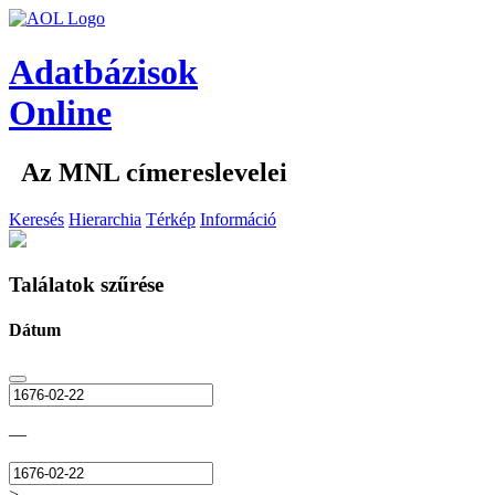
Adatbázisok
Online
Az MNL címereslevelei
Keresés
Hierarchia
Térkép
Információ
Találatok szűrése
Dátum
—
>