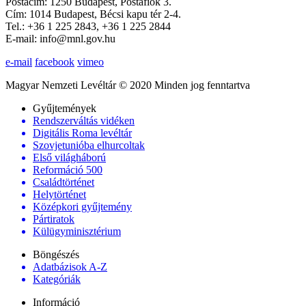
Postacím: 1250 Budapest, Postafiók 3.
Cím: 1014 Budapest, Bécsi kapu tér 2-4.
Tel.: +36 1 225 2843, +36 1 225 2844
E-mail: info@mnl.gov.hu
e-mail
facebook
vimeo
Magyar Nemzeti Levéltár © 2020 Minden jog fenntartva
Gyűjtemények
Rendszerváltás vidéken
Digitális Roma levéltár
Szovjetunióba elhurcoltak
Első világháború
Reformáció 500
Családtörténet
Helytörténet
Középkori gyűjtemény
Pártiratok
Külügyminisztérium
Böngészés
Adatbázisok A-Z
Kategóriák
Információ