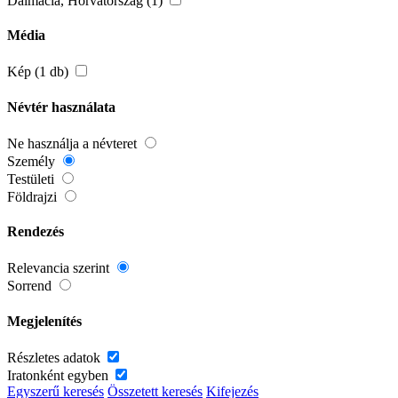
Dalmácia, Horvátország (1)
Média
Kép (1 db)
Névtér használata
Ne használja a névteret
Személy
Testületi
Földrajzi
Rendezés
Relevancia szerint
Sorrend
Megjelenítés
Részletes adatok
Iratonként egyben
Egyszerű keresés
Összetett keresés
Kifejezés