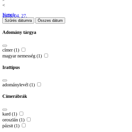
<
Napok
1678. 04. 27.
Szűrés dátumra
Összes dátum
Adomány tárgya
címer (1)
magyar nemesség (1)
Irattípus
adománylevél (1)
Címerábrák
kard (1)
oroszlán (1)
pázsit (1)