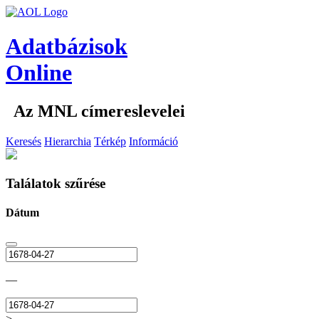
Adatbázisok
Online
Az MNL címereslevelei
Keresés
Hierarchia
Térkép
Információ
Találatok szűrése
Dátum
—
>