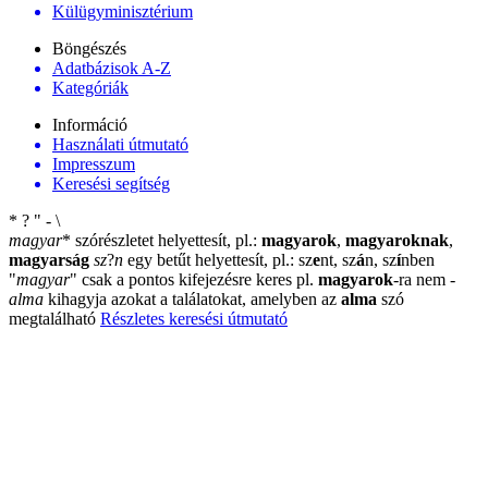
Külügyminisztérium
Böngészés
Adatbázisok A-Z
Kategóriák
Információ
Használati útmutató
Impresszum
Keresési segítség
*
?
"
-
\
magyar
*
szórészletet helyettesít, pl.:
magyarok
,
magyaroknak
,
magyarság
sz
?
n
egy betűt helyettesít, pl.: sz
e
nt, sz
á
n, sz
í
nben
"
magyar
"
csak a pontos kifejezésre keres pl.
magyarok
-ra nem
-
alma
kihagyja azokat a találatokat, amelyben az
alma
szó
megtalálható
Részletes keresési útmutató