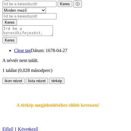
Keres
ⓘ
Keres
Keres
Clear tag
Dátum: 1678-04-27
A névtér nem talált.
1 találat
(0,028 másodperc)
ikon nézet
lista nézet
térkép
A térkép megjelenítéséhez elöbb keressen!
Előző
1
Következő