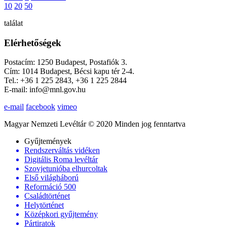
10
20
50
találat
Elérhetőségek
Postacím: 1250 Budapest, Postafiók 3.
Cím: 1014 Budapest, Bécsi kapu tér 2-4.
Tel.: +36 1 225 2843, +36 1 225 2844
E-mail: info@mnl.gov.hu
e-mail
facebook
vimeo
Magyar Nemzeti Levéltár © 2020 Minden jog fenntartva
Gyűjtemények
Rendszerváltás vidéken
Digitális Roma levéltár
Szovjetunióba elhurcoltak
Első világháború
Reformáció 500
Családtörténet
Helytörténet
Középkori gyűjtemény
Pártiratok