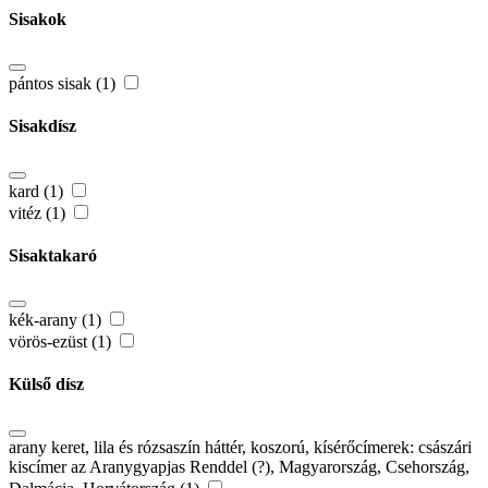
Sisakok
pántos sisak (1)
Sisakdísz
kard (1)
vitéz (1)
Sisaktakaró
kék-arany (1)
vörös-ezüst (1)
Külső dísz
arany keret, lila és rózsaszín háttér, koszorú, kísérőcímerek: császári
kiscímer az Aranygyapjas Renddel (?), Magyarország, Csehország,