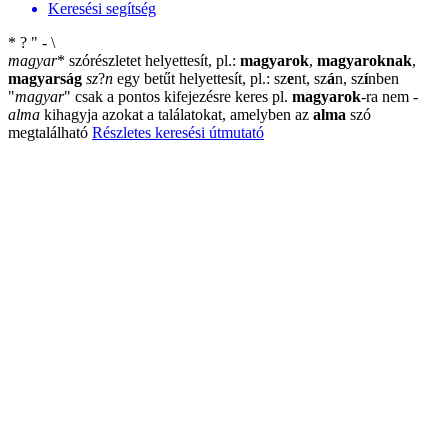
Keresési segítség
*
?
"
-
\
magyar
*
szórészletet helyettesít, pl.:
magyarok
,
magyaroknak
,
magyarság
sz
?
n
egy betűt helyettesít, pl.: sz
e
nt, sz
á
n, sz
í
nben
"
magyar
"
csak a pontos kifejezésre keres pl.
magyarok
-ra nem
-
alma
kihagyja azokat a találatokat, amelyben az
alma
szó
megtalálható
Részletes keresési útmutató