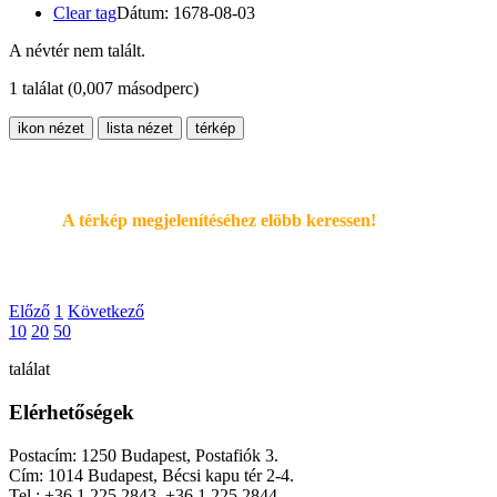
Clear tag
Dátum: 1678-08-03
A névtér nem talált.
1 találat
(0,007 másodperc)
ikon nézet
lista nézet
térkép
A térkép megjelenítéséhez elöbb keressen!
Előző
1
Következő
10
20
50
találat
Elérhetőségek
Postacím: 1250 Budapest, Postafiók 3.
Cím: 1014 Budapest, Bécsi kapu tér 2-4.
Tel.: +36 1 225 2843, +36 1 225 2844