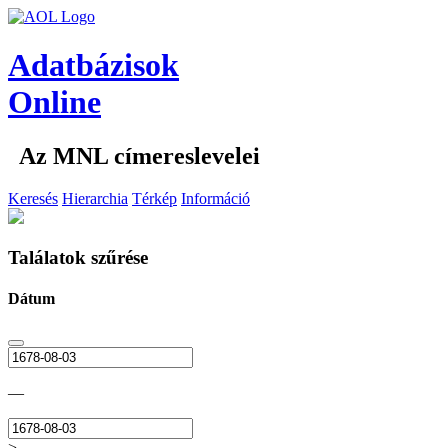
Adatbázisok
Online
Az MNL címereslevelei
Keresés
Hierarchia
Térkép
Információ
Találatok szűrése
Dátum
—
>