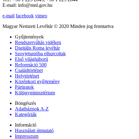
E-mail: info@mnl.gov.hu
e-mail
facebook
vimeo
Magyar Nemzeti Levéltár © 2020 Minden jog fenntartva
Gyűjtemények
Rendszerváltás vidéken
Digitális Roma levéltár
Szovjetunióba elhurcoltak
Első világháború
Reformáció 500
Családtörténet
Helytörténet
Középkori gyűjtemény
Pártiratok
Külügyminisztérium
Böngészés
Adatbázisok A-Z
Kategóriák
Információ
Használati útmutató
Impresszum