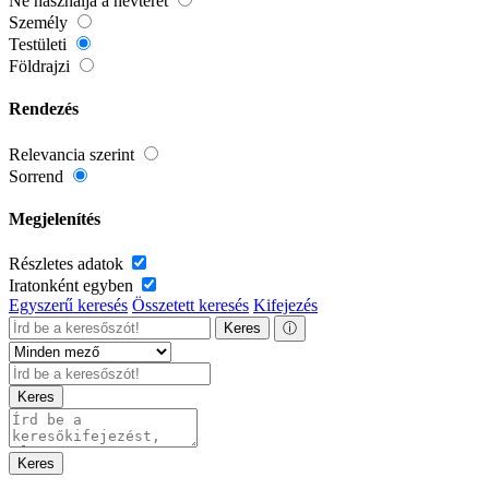
Ne használja a névteret
Személy
Testületi
Földrajzi
Rendezés
Relevancia szerint
Sorrend
Megjelenítés
Részletes adatok
Iratonként egyben
Egyszerű keresés
Összetett keresés
Kifejezés
Keres
ⓘ
Keres
Keres