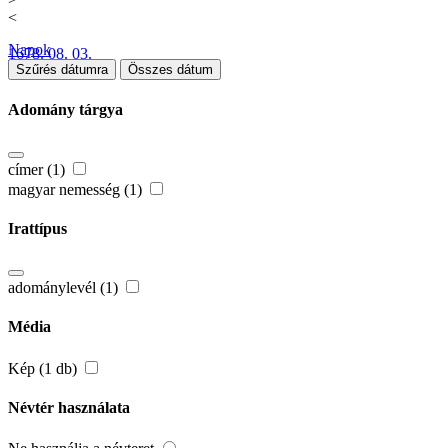
<
Napok
1678. 08. 03.
Szűrés dátumra
Összes dátum
Adomány tárgya
címer (1)
magyar nemesség (1)
Irattípus
adománylevél (1)
Média
Kép (1 db)
Névtér használata