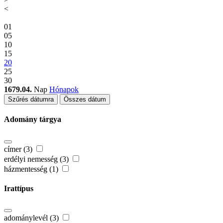
<
01
05
10
15
20
25
30
1679.04.
Nap
Hónapok
Szűrés dátumra
Összes dátum
Adomány tárgya
címer (3)
erdélyi nemesség (3)
házmentesség (1)
Irattípus
adománylevél (3)