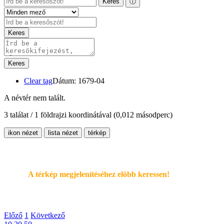
Keres
ⓘ
Keres
Keres
Clear tag
Dátum: 1679-04
A névtér nem talált.
3 találat / 1 földrajzi koordinátával
(0,012 másodperc)
ikon nézet
lista nézet
térkép
A térkép megjelenítéséhez elöbb keressen!
Előző
1
Következő