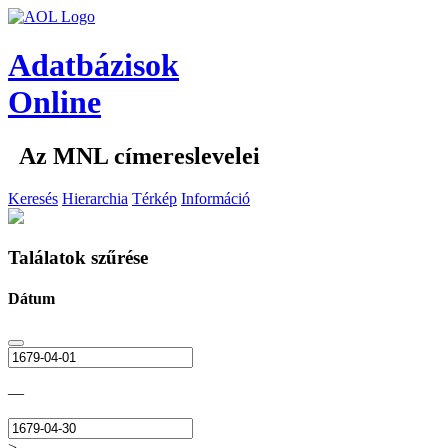
Adatbázisok
Online
Az MNL címereslevelei
Keresés
Hierarchia
Térkép
Információ
Találatok szűrése
Dátum
—
>