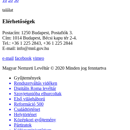
10
20
50
találat
Elérhetőségek
Postacím: 1250 Budapest, Postafiók 3.
Cím: 1014 Budapest, Bécsi kapu tér 2-4.
Tel.: +36 1 225 2843, +36 1 225 2844
E-mail: info@mnl.gov.hu
e-mail
facebook
vimeo
Magyar Nemzeti Levéltár © 2020 Minden jog fenntartva
Gyűjtemények
Rendszerváltás vidéken
Digitális Roma levéltár
Szovjetunióba elhurcoltak
Első világháború
Reformáció 500
Családtörténet
Helytörténet
Középkori gyűjtemény
Pártiratok