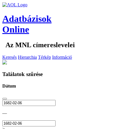
Adatbázisok
Online
Az MNL címereslevelei
Keresés
Hierarchia
Térkép
Információ
Találatok szűrése
Dátum
—
>