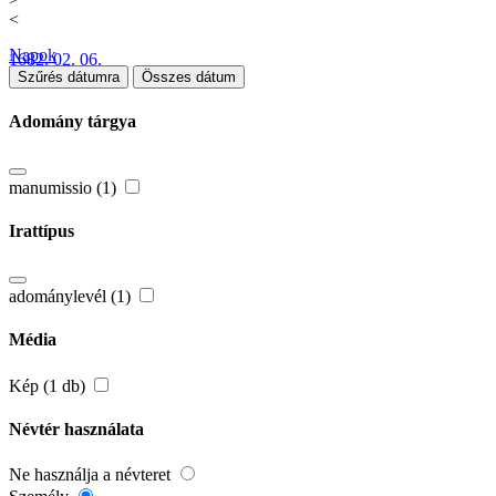
<
Napok
1682. 02. 06.
Szűrés dátumra
Összes dátum
Adomány tárgya
manumissio (1)
Irattípus
adománylevél (1)
Média
Kép (1 db)
Névtér használata
Ne használja a névteret