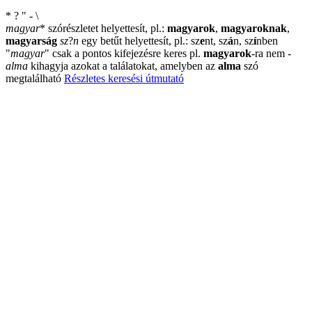
*
?
"
-
\
magyar
*
szórészletet helyettesít, pl.:
magyarok
,
magyaroknak
,
magyarság
sz
?
n
egy betűt helyettesít, pl.: sz
e
nt, sz
á
n, sz
í
nben
"
magyar
"
csak a pontos kifejezésre keres pl.
magyarok
-ra nem
-
alma
kihagyja azokat a találatokat, amelyben az
alma
szó
megtalálható
Részletes keresési útmutató