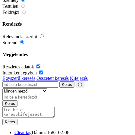
Személy
Testületi
Földrajzi
Rendezés
Relevancia szerint
Sorrend
Megjelenítés
Részletes adatok
Iratonként egyben
Egyszerű keresés
Összetett keresés
Kifejezés
Keres
ⓘ
Keres
Keres
Clear tag
Dátum: 1682-02-06