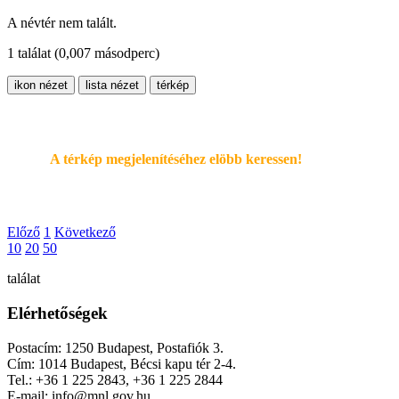
A névtér nem talált.
1 találat
(0,007 másodperc)
ikon nézet
lista nézet
térkép
A térkép megjelenítéséhez elöbb keressen!
Előző
1
Következő
10
20
50
találat
Elérhetőségek
Postacím: 1250 Budapest, Postafiók 3.
Cím: 1014 Budapest, Bécsi kapu tér 2-4.
Tel.: +36 1 225 2843, +36 1 225 2844
E-mail: info@mnl.gov.hu