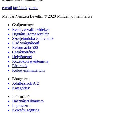
e-mail
facebook
vimeo
Magyar Nemzeti Levéltár © 2020 Minden jog fenntartva
Gyűjtemények
Rendszerváltás vidéken
Digitális Roma levéltár
Szovjetunióba elhurcoltak
Első világháború
Reformáció 500
Családtörténet
Helytörténet
Középkori gyűjtemény
Pártiratok
Külügyminisztérium
Böngészés
Adatbázisok A-Z
Kategóriák
Információ
Használati útmutató
Impresszum
Keresési segítség