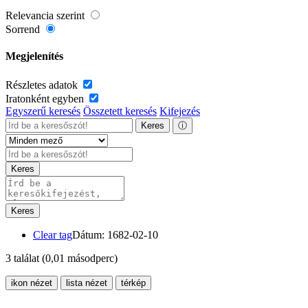
Relevancia szerint
Sorrend
Megjelenítés
Részletes adatok
Iratonként egyben
Egyszerű keresés
Összetett keresés
Kifejezés
Keres
ⓘ
Keres
Keres
Clear tag
Dátum: 1682-02-10
3 találat
(0,01 másodperc)
ikon nézet
lista nézet
térkép