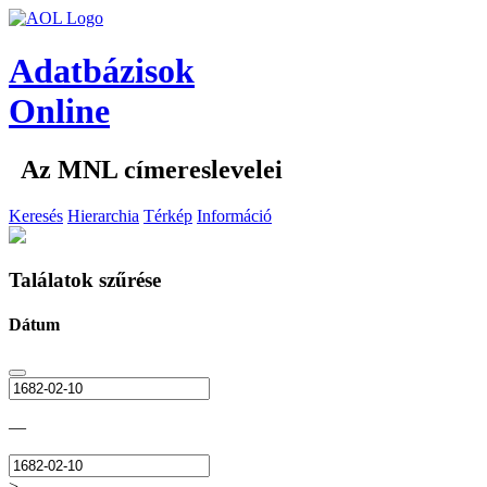
Adatbázisok
Online
Az MNL címereslevelei
Keresés
Hierarchia
Térkép
Információ
Találatok szűrése
Dátum
—
>