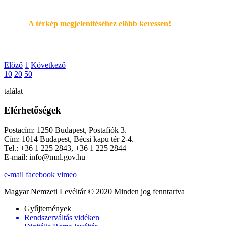
A térkép megjelenítéséhez elöbb keressen!
Előző
1
Következő
10
20
50
találat
Elérhetőségek
Postacím: 1250 Budapest, Postafiók 3.
Cím: 1014 Budapest, Bécsi kapu tér 2-4.
Tel.: +36 1 225 2843, +36 1 225 2844
E-mail: info@mnl.gov.hu
e-mail
facebook
vimeo
Magyar Nemzeti Levéltár © 2020 Minden jog fenntartva
Gyűjtemények
Rendszerváltás vidéken