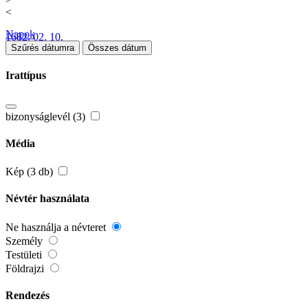
<
Napok
1682. 02. 10.
Szűrés dátumra
Összes dátum
Irattípus
bizonyságlevél (3)
Média
Kép (3 db)
Névtér használata
Ne használja a névteret
Személy
Testületi
Földrajzi
Rendezés