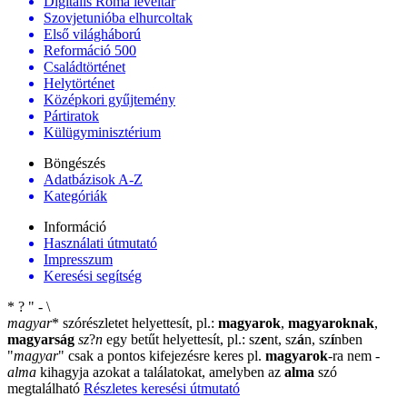
Digitális Roma levéltár
Szovjetunióba elhurcoltak
Első világháború
Reformáció 500
Családtörténet
Helytörténet
Középkori gyűjtemény
Pártiratok
Külügyminisztérium
Böngészés
Adatbázisok A-Z
Kategóriák
Információ
Használati útmutató
Impresszum
Keresési segítség
*
?
"
-
\
magyar
*
szórészletet helyettesít, pl.:
magyarok
,
magyaroknak
,
magyarság
sz
?
n
egy betűt helyettesít, pl.: sz
e
nt, sz
á
n, sz
í
nben
"
magyar
"
csak a pontos kifejezésre keres pl.
magyarok
-ra nem
-
alma
kihagyja azokat a találatokat, amelyben az
alma
szó
megtalálható
Részletes keresési útmutató