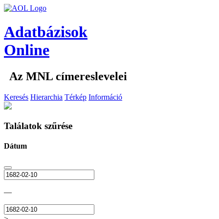
Adatbázisok
Online
Az MNL címereslevelei
Keresés
Hierarchia
Térkép
Információ
Találatok szűrése
Dátum
—
>