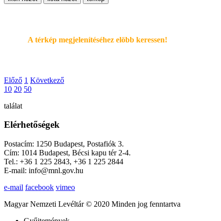
A térkép megjelenítéséhez elöbb keressen!
Előző
1
Következő
10
20
50
találat
Elérhetőségek
Postacím: 1250 Budapest, Postafiók 3.
Cím: 1014 Budapest, Bécsi kapu tér 2-4.
Tel.: +36 1 225 2843, +36 1 225 2844
E-mail: info@mnl.gov.hu
e-mail
facebook
vimeo
Magyar Nemzeti Levéltár © 2020 Minden jog fenntartva
Gyűjtemények