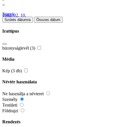
<
Napok
1682. 02. 10.
Szűrés dátumra
Összes dátum
Irattípus
bizonyságlevél (3)
Média
Kép (3 db)
Névtér használata
Ne használja a névteret
Személy
Testületi
Földrajzi
Rendezés