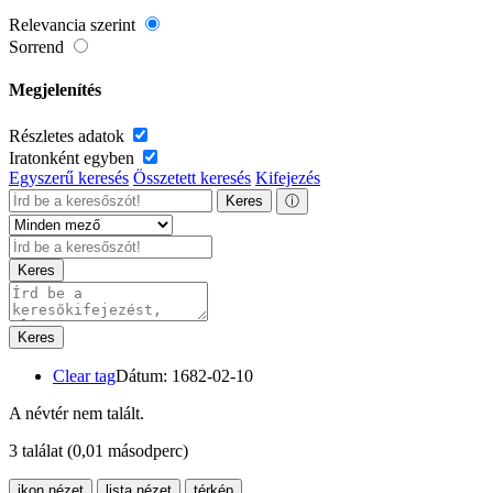
Relevancia szerint
Sorrend
Megjelenítés
Részletes adatok
Iratonként egyben
Egyszerű keresés
Összetett keresés
Kifejezés
Keres
ⓘ
Keres
Keres
Clear tag
Dátum: 1682-02-10
A névtér nem talált.
3 találat
(0,01 másodperc)
ikon nézet
lista nézet
térkép