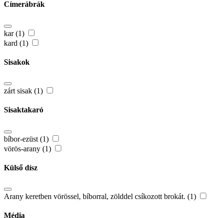
Címerábrák
kar (1)
kard (1)
Sisakok
zárt sisak (1)
Sisaktakaró
bíbor-ezüst (1)
vörös-arany (1)
Külső dísz
Arany keretben vörössel, bíborral, zölddel csíkozott brokát. (1)
Média