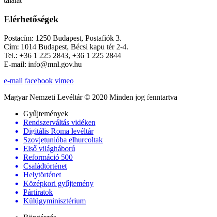
találat
Elérhetőségek
Postacím: 1250 Budapest, Postafiók 3.
Cím: 1014 Budapest, Bécsi kapu tér 2-4.
Tel.: +36 1 225 2843, +36 1 225 2844
E-mail: info@mnl.gov.hu
e-mail
facebook
vimeo
Magyar Nemzeti Levéltár © 2020 Minden jog fenntartva
Gyűjtemények
Rendszerváltás vidéken
Digitális Roma levéltár
Szovjetunióba elhurcoltak
Első világháború
Reformáció 500
Családtörténet
Helytörténet
Középkori gyűjtemény
Pártiratok
Külügyminisztérium