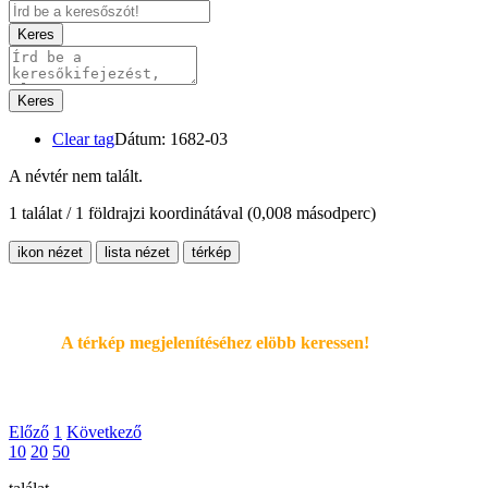
Keres
Keres
Clear tag
Dátum: 1682-03
A névtér nem talált.
1 találat / 1 földrajzi koordinátával
(0,008 másodperc)
ikon nézet
lista nézet
térkép
A térkép megjelenítéséhez elöbb keressen!
Előző
1
Következő
10
20
50