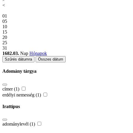
<
01
05
10
15
20
25
31
1682.03.
Nap
Hónapok
Szűrés dátumra
Összes dátum
Adomány tárgya
címer (1)
erdélyi nemesség (1)
Irattípus
adománylevél (1)