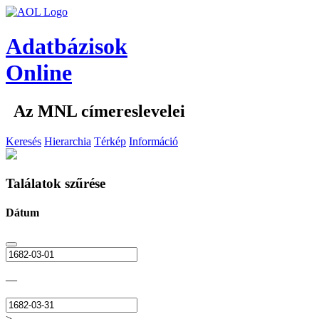
Adatbázisok
Online
Az MNL címereslevelei
Keresés
Hierarchia
Térkép
Információ
Találatok szűrése
Dátum
—
>