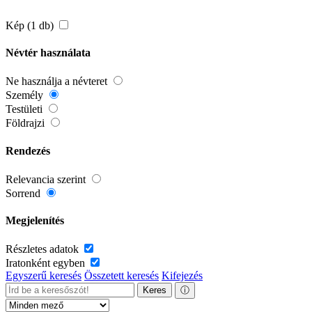
Kép (1 db)
Névtér használata
Ne használja a névteret
Személy
Testületi
Földrajzi
Rendezés
Relevancia szerint
Sorrend
Megjelenítés
Részletes adatok
Iratonként egyben
Egyszerű keresés
Összetett keresés
Kifejezés
Keres
ⓘ