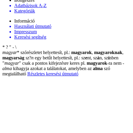
Böngészés
Adatbázisok A-Z
Kategóriák
Információ
Használati útmutató
Impresszum
Keresési segítség
*
?
"
-
\
magyar
*
szórészletet helyettesít, pl.:
magyarok
,
magyaroknak
,
magyarság
sz
?
n
egy betűt helyettesít, pl.: sz
e
nt, sz
á
n, sz
í
nben
"
magyar
"
csak a pontos kifejezésre keres pl.
magyarok
-ra nem
-
alma
kihagyja azokat a találatokat, amelyben az
alma
szó
megtalálható
Részletes keresési útmutató