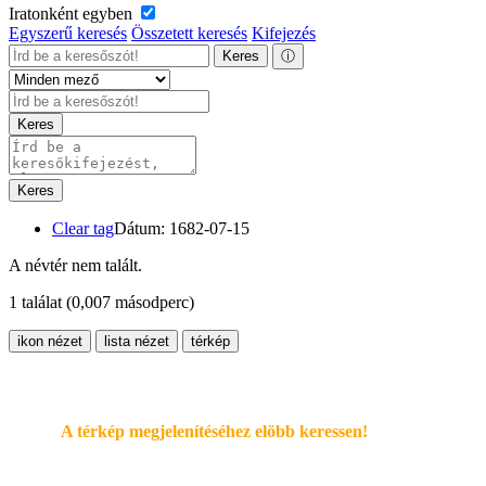
Iratonként egyben
Egyszerű keresés
Összetett keresés
Kifejezés
Keres
ⓘ
Keres
Keres
Clear tag
Dátum: 1682-07-15
A névtér nem talált.
1 találat
(0,007 másodperc)
ikon nézet
lista nézet
térkép
A térkép megjelenítéséhez elöbb keressen!