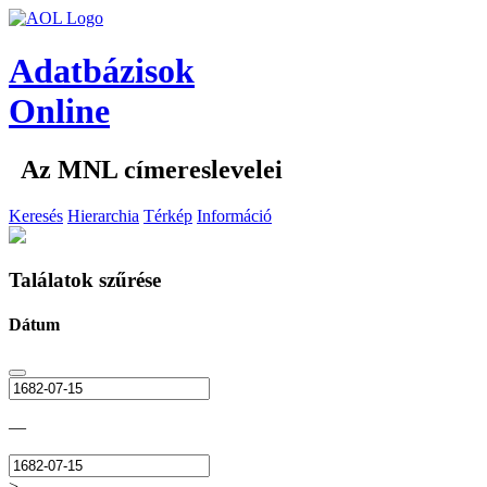
Adatbázisok
Online
Az MNL címereslevelei
Keresés
Hierarchia
Térkép
Információ
Találatok szűrése
Dátum
—
>