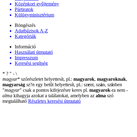
Középkori gyűjtemény
Pártiratok
Külügyminisztérium
Böngészés
Adatbázisok A-Z
Kategóriák
Információ
Használati útmutató
Impresszum
Keresési segítség
*
?
"
-
\
magyar
*
szórészletet helyettesít, pl.:
magyarok
,
magyaroknak
,
magyarság
sz
?
n
egy betűt helyettesít, pl.: sz
e
nt, sz
á
n, sz
í
nben
"
magyar
"
csak a pontos kifejezésre keres pl.
magyarok
-ra nem
-
alma
kihagyja azokat a találatokat, amelyben az
alma
szó
megtalálható
Részletes keresési útmutató