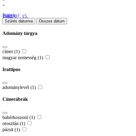
<
Napok
1682. 07. 15.
Szűrés dátumra
Összes dátum
Adomány tárgya
címer (1)
magyar nemesség (1)
Irattípus
adománylevél (1)
Címerábrák
babérkoszorú (1)
oroszlán (1)
pázsit (1)