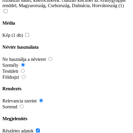
rózsaszín háttér, kísérőcímerek: császári kiscímer az Aranygyapjas
renddel, Magyarország, Csehország, Dalmácia, Horvátország (1)
Média
Kép (1 db)
Névtér használata
Ne használja a névteret
Személy
Testületi
Földrajzi
Rendezés
Relevancia szerint
Sorrend
Megjelenítés
Részletes adatok