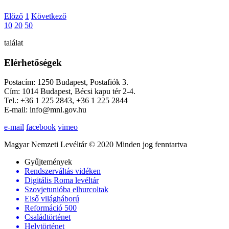
Előző
1
Következő
10
20
50
találat
Elérhetőségek
Postacím: 1250 Budapest, Postafiók 3.
Cím: 1014 Budapest, Bécsi kapu tér 2-4.
Tel.: +36 1 225 2843, +36 1 225 2844
E-mail: info@mnl.gov.hu
e-mail
facebook
vimeo
Magyar Nemzeti Levéltár © 2020 Minden jog fenntartva
Gyűjtemények
Rendszerváltás vidéken
Digitális Roma levéltár
Szovjetunióba elhurcoltak
Első világháború
Reformáció 500
Családtörténet
Helytörténet