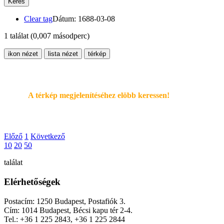
Keres
Clear tag
Dátum: 1688-03-08
1 találat
(0,007 másodperc)
ikon nézet
lista nézet
térkép
A térkép megjelenítéséhez elöbb keressen!
Előző
1
Következő
10
20
50
találat
Elérhetőségek
Postacím: 1250 Budapest, Postafiók 3.
Cím: 1014 Budapest, Bécsi kapu tér 2-4.
Tel.: +36 1 225 2843, +36 1 225 2844