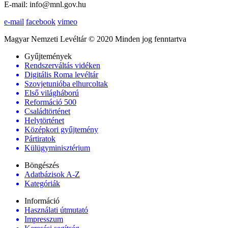
E-mail: info@mnl.gov.hu
e-mail
facebook
vimeo
Magyar Nemzeti Levéltár © 2020 Minden jog fenntartva
Gyűjtemények
Rendszerváltás vidéken
Digitális Roma levéltár
Szovjetunióba elhurcoltak
Első világháború
Reformáció 500
Családtörténet
Helytörténet
Középkori gyűjtemény
Pártiratok
Külügyminisztérium
Böngészés
Adatbázisok A-Z
Kategóriák
Információ
Használati útmutató
Impresszum