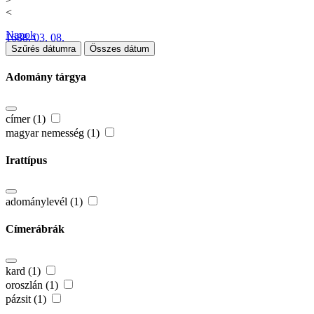
<
Napok
1688. 03. 08.
Szűrés dátumra
Összes dátum
Adomány tárgya
címer (1)
magyar nemesség (1)
Irattípus
adománylevél (1)
Címerábrák
kard (1)
oroszlán (1)
pázsit (1)