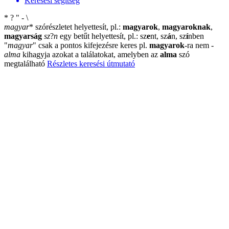
Keresési segítség
*
?
"
-
\
magyar
*
szórészletet helyettesít, pl.:
magyarok
,
magyaroknak
,
magyarság
sz
?
n
egy betűt helyettesít, pl.: sz
e
nt, sz
á
n, sz
í
nben
"
magyar
"
csak a pontos kifejezésre keres pl.
magyarok
-ra nem
-
alma
kihagyja azokat a találatokat, amelyben az
alma
szó
megtalálható
Részletes keresési útmutató