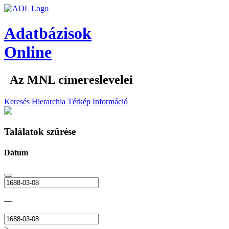
Adatbázisok
Online
Az MNL címereslevelei
Keresés
Hierarchia
Térkép
Információ
Találatok szűrése
Dátum
—
>