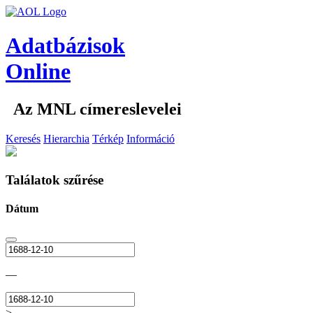
Adatbázisok
Online
Az MNL címereslevelei
Keresés
Hierarchia
Térkép
Információ
Találatok szűrése
Dátum
—
>