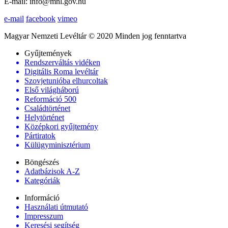
E-mail: info@mnl.gov.hu
e-mail
facebook
vimeo
Magyar Nemzeti Levéltár © 2020 Minden jog fenntartva
Gyűjtemények
Rendszerváltás vidéken
Digitális Roma levéltár
Szovjetunióba elhurcoltak
Első világháború
Reformáció 500
Családtörténet
Helytörténet
Középkori gyűjtemény
Pártiratok
Külügyminisztérium
Böngészés
Adatbázisok A-Z
Kategóriák
Információ
Használati útmutató
Impresszum
Keresési segítség