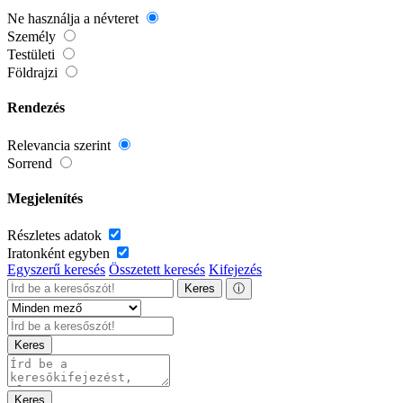
Ne használja a névteret
Személy
Testületi
Földrajzi
Rendezés
Relevancia szerint
Sorrend
Megjelenítés
Részletes adatok
Iratonként egyben
Egyszerű keresés
Összetett keresés
Kifejezés
Keres
ⓘ
Keres
Keres