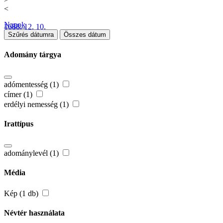
<
Napok
1688. 12. 10.
Szűrés dátumra
Összes dátum
Adomány tárgya
adómentesség (1)
címer (1)
erdélyi nemesség (1)
Irattípus
adománylevél (1)
Média
Kép (1 db)
Névtér használata