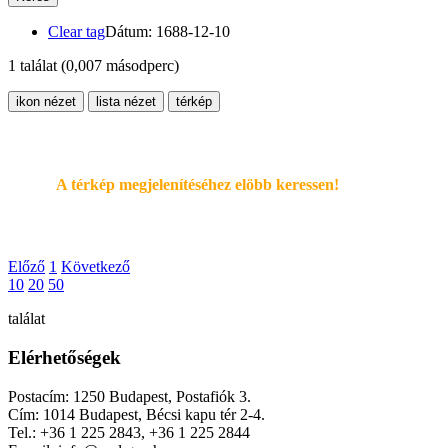
Clear tag
Dátum: 1688-12-10
1 találat
(0,007 másodperc)
ikon nézet
lista nézet
térkép
A térkép megjelenítéséhez elöbb keressen!
Előző
1
Következő
10
20
50
találat
Elérhetőségek
Postacím: 1250 Budapest, Postafiók 3.
Cím: 1014 Budapest, Bécsi kapu tér 2-4.
Tel.: +36 1 225 2843, +36 1 225 2844