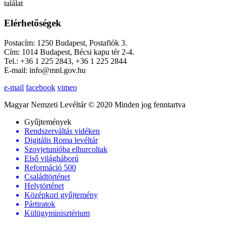
találat
Elérhetőségek
Postacím: 1250 Budapest, Postafiók 3.
Cím: 1014 Budapest, Bécsi kapu tér 2-4.
Tel.: +36 1 225 2843, +36 1 225 2844
E-mail: info@mnl.gov.hu
e-mail
facebook
vimeo
Magyar Nemzeti Levéltár © 2020 Minden jog fenntartva
Gyűjtemények
Rendszerváltás vidéken
Digitális Roma levéltár
Szovjetunióba elhurcoltak
Első világháború
Reformáció 500
Családtörténet
Helytörténet
Középkori gyűjtemény
Pártiratok
Külügyminisztérium