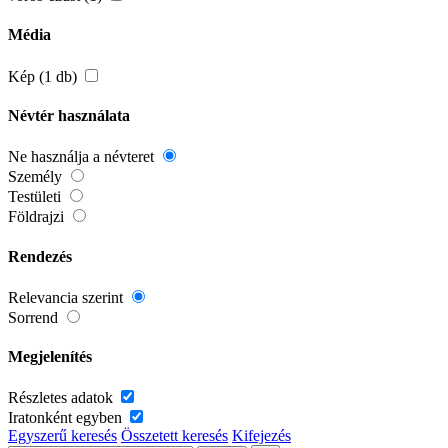
Média
Kép (1 db)
Névtér használata
Ne használja a névteret
Személy
Testületi
Földrajzi
Rendezés
Relevancia szerint
Sorrend
Megjelenítés
Részletes adatok
Iratonként egyben
Egyszerű keresés
Összetett keresés
Kifejezés