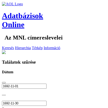
Adatbázisok
Online
Az MNL címereslevelei
Keresés
Hierarchia
Térkép
Információ
Találatok szűrése
Dátum
—
>