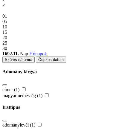
<
01
05
10
15
20
25
30
1692.11.
Nap
Hónapok
Szűrés dátumra
Összes dátum
Adomány tárgya
címer (1)
magyar nemesség (1)
Irattípus
adománylevél (1)