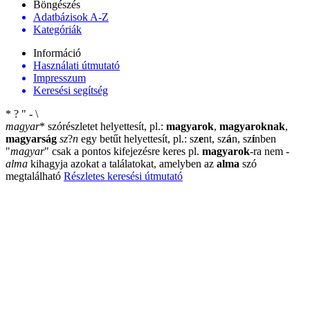
Böngészés
Adatbázisok A-Z
Kategóriák
Információ
Használati útmutató
Impresszum
Keresési segítség
*
?
"
-
\
magyar
*
szórészletet helyettesít, pl.:
magyarok
,
magyaroknak
,
magyarság
sz
?
n
egy betűt helyettesít, pl.: sz
e
nt, sz
á
n, sz
í
nben
"
magyar
"
csak a pontos kifejezésre keres pl.
magyarok
-ra nem
-
alma
kihagyja azokat a találatokat, amelyben az
alma
szó
megtalálható
Részletes keresési útmutató