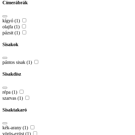
Címerábrák
kígyó (1)
olajfa (1)
pázsit (1)
Sisakok
pántos sisak (1)
Sisakdísz
répa (1)
szarvas (1)
Sisaktakaró
kék-arany (1)
vörös-ezüst (1)