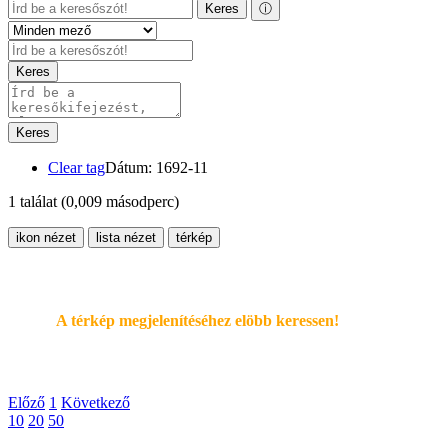
Keres
ⓘ
Keres
Keres
Clear tag
Dátum: 1692-11
1 találat
(0,009 másodperc)
ikon nézet
lista nézet
térkép
A térkép megjelenítéséhez elöbb keressen!
Előző
1
Következő
10
20
50