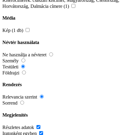
Kísérőcímerek: császári kiscímer, Magyarország, Csehország,
Horvátország, Dalmácia címere (1)
Média
Kép (1 db)
Névtér használata
Ne használja a névteret
Személy
Testületi
Földrajzi
Rendezés
Relevancia szerint
Sorrend
Megjelenítés
Részletes adatok
Iratonként egyben