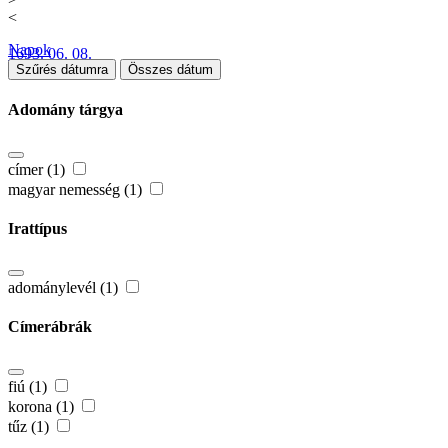
<
Napok
1693. 06. 08.
Szűrés dátumra
Összes dátum
Adomány tárgya
címer (1)
magyar nemesség (1)
Irattípus
adománylevél (1)
Címerábrák
fiú (1)
korona (1)
tűz (1)