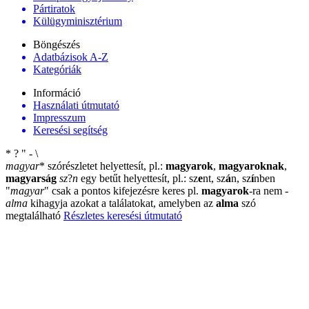
Pártiratok
Külügyminisztérium
Böngészés
Adatbázisok A-Z
Kategóriák
Információ
Használati útmutató
Impresszum
Keresési segítség
*
?
"
-
\
magyar
*
szórészletet helyettesít, pl.:
magyarok
,
magyaroknak
,
magyarság
sz
?
n
egy betűt helyettesít, pl.: sz
e
nt, sz
á
n, sz
í
nben
"
magyar
"
csak a pontos kifejezésre keres pl.
magyarok
-ra nem
-
alma
kihagyja azokat a találatokat, amelyben az
alma
szó
megtalálható
Részletes keresési útmutató