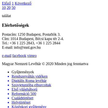
Előző
1
Következő
10
20
50
találat
Elérhetőségek
Postacím: 1250 Budapest, Postafiók 3.
Cím: 1014 Budapest, Bécsi kapu tér 2-4.
Tel.: +36 1 225 2843, +36 1 225 2844
E-mail: info@mnl.gov.hu
e-mail
facebook
vimeo
Magyar Nemzeti Levéltár © 2020 Minden jog fenntartva
Gyűjtemények
Rendszerváltás vidéken
Digitális Roma levéltár
Szovjetunióba elhurcoltak
Első világháború
Reformáció 500
Családtörténet
Helytörténet
Középkori gyűjtemény