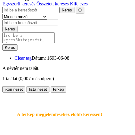
Egyszerű keresés
Összetett keresés
Kifejezés
Keres
ⓘ
Keres
Keres
Clear tag
Dátum: 1693-06-08
A névtér nem talált.
1 találat
(0,007 másodperc)
ikon nézet
lista nézet
térkép
A térkép megjelenítéséhez elöbb keressen!