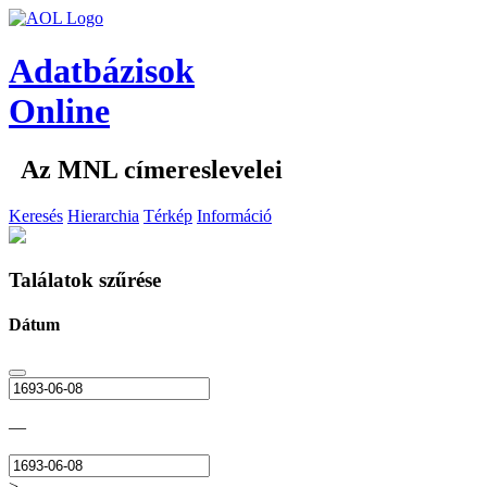
Adatbázisok
Online
Az MNL címereslevelei
Keresés
Hierarchia
Térkép
Információ
Találatok szűrése
Dátum
—
>