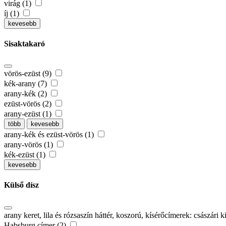
virág (1)
íj (1)
kevesebb
Sisaktakaró
vörös-ezüst (9)
kék-arany (7)
arany-kék (2)
ezüst-vörös (2)
arany-ezüst (1)
több
kevesebb
arany-kék és ezüst-vörös (1)
arany-vörös (1)
kék-ezüst (1)
kevesebb
Külső dísz
arany keret, lila és rózsaszín háttér, koszorú, kísérőcímerek: császár
Habsburg címer (2)