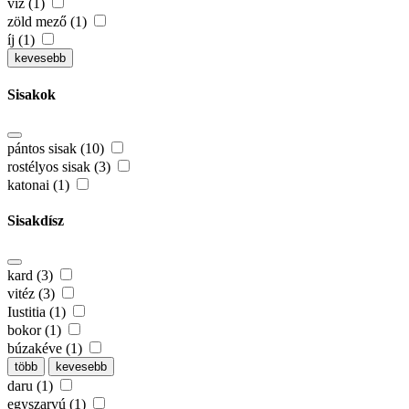
víz (1)
zöld mező (1)
íj (1)
kevesebb
Sisakok
pántos sisak (10)
rostélyos sisak (3)
katonai (1)
Sisakdísz
kard (3)
vitéz (3)
Iustitia (1)
bokor (1)
búzakéve (1)
több
kevesebb
daru (1)
egyszarvú (1)