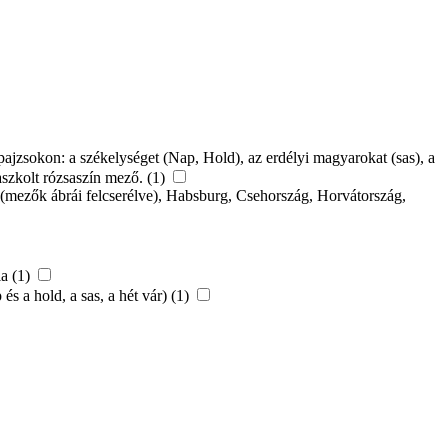
ajzsokon: a székelységet (Nap, Hold), az erdélyi magyarokat (sas), a
aszkolt rózsaszín mező. (1)
r (mezők ábrái felcserélve), Habsburg, Csehország, Horvátország,
ia (1)
és a hold, a sas, a hét vár) (1)