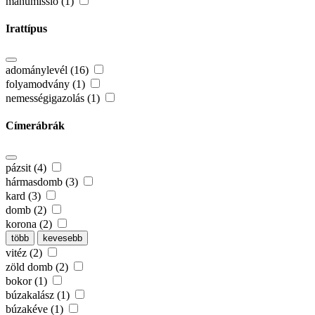
manumissio (1)
Irattípus
adománylevél (16)
folyamodvány (1)
nemességigazolás (1)
Címerábrák
pázsit (4)
hármasdomb (3)
kard (3)
domb (2)
korona (2)
több
kevesebb
vitéz (2)
zöld domb (2)
bokor (1)
búzakalász (1)
búzakéve (1)