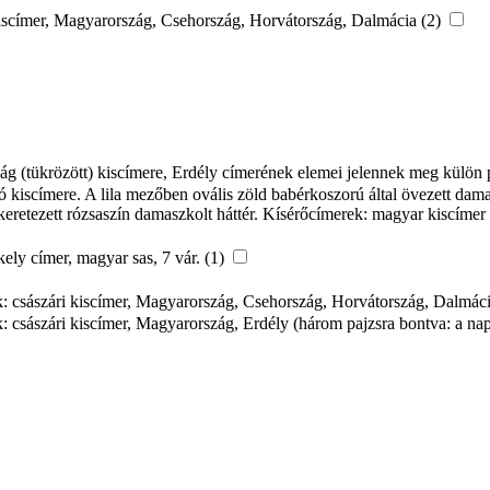
ri kiscímer, Magyarország, Csehország, Horvátország, Dalmácia (2)
ág (tükrözött) kiscímere, Erdély címerének elemei jelennek meg külön p
ó kiscímere. A lila mezőben ovális zöld babérkoszorú által övezett dam
 keretezett rózsaszín damaszkolt háttér. Kísérőcímerek: magyar kiscíme
ely címer, magyar sas, 7 vár. (1)
rek: császári kiscímer, Magyarország, Csehország, Horvátország, Dalmác
k: császári kiscímer, Magyarország, Erdély (három pajzsra bontva: a nap 