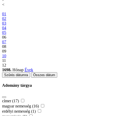
<
01
02
03
04
05
06
07
08
09
10
11
12
1698.
Hónap
Évek
Szűrés dátumra
Összes dátum
Adomány tárgya
címer (17)
magyar nemesség (16)
erdélyi nemesség (1)