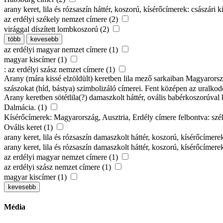
arany keret, lila és rózsaszín háttér, koszorú, kísérőcímerek: császá
az erdélyi székely nemzet címere (2)
virággal díszített lombkoszorú (2)
több
kevesebb
az erdélyi magyar nemzet címere (1)
magyar kiscímer (1)
: az erdélyi szász nemzet címere (1)
Arany (mára kissé elzöldült) keretben lila mező sarkaiban Magyarorsz
szászokat (híd, bástya) szimbolizáló címerei. Fent középen az uralkod
Arany keretben sötétlila(?) damaszkolt háttér, ovális babérkoszorúval
Dalmácia. (1)
Kísérőcímerek: Magyarország, Ausztria, Erdély címere felbontva: szék
Ovális keret (1)
arany keret, lila és rózsaszín damaszkolt háttér, koszorú, kísérőcíme
arany keret, lila és rózsaszín damaszkolt háttér, koszorú, kísérőcímere
az erdélyi magyar nemzet címere (1)
az erdélyi szász nemzet címere (1)
magyar kiscímer (1)
kevesebb
Média