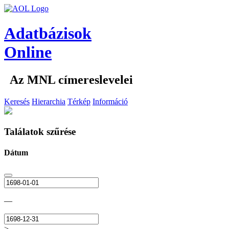
Adatbázisok
Online
Az MNL címereslevelei
Keresés
Hierarchia
Térkép
Információ
Találatok szűrése
Dátum
—
>