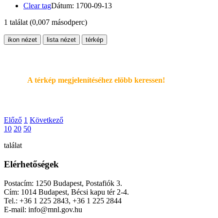
Clear tag
Dátum: 1700-09-13
1 találat
(0,007 másodperc)
ikon nézet
lista nézet
térkép
A térkép megjelenítéséhez elöbb keressen!
Előző
1
Következő
10
20
50
találat
Elérhetőségek
Postacím: 1250 Budapest, Postafiók 3.
Cím: 1014 Budapest, Bécsi kapu tér 2-4.
Tel.: +36 1 225 2843, +36 1 225 2844
E-mail: info@mnl.gov.hu