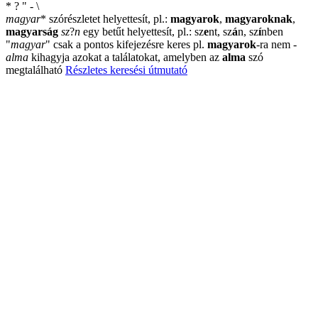
*
?
"
-
\
magyar
*
szórészletet helyettesít, pl.:
magyarok
,
magyaroknak
,
magyarság
sz
?
n
egy betűt helyettesít, pl.: sz
e
nt, sz
á
n, sz
í
nben
"
magyar
"
csak a pontos kifejezésre keres pl.
magyarok
-ra nem
-
alma
kihagyja azokat a találatokat, amelyben az
alma
szó
megtalálható
Részletes keresési útmutató