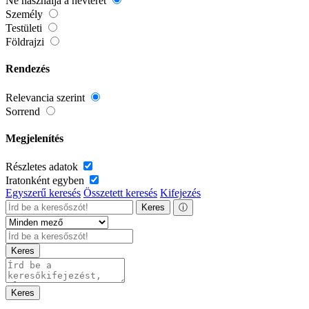
Ne használja a névteret
Személy
Testületi
Földrajzi
Rendezés
Relevancia szerint
Sorrend
Megjelenítés
Részletes adatok
Iratonként egyben
Egyszerű keresés
Összetett keresés
Kifejezés
Keres
ⓘ
Keres
Keres