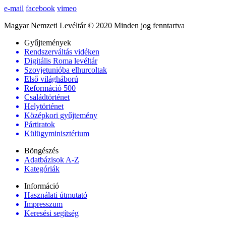
e-mail
facebook
vimeo
Magyar Nemzeti Levéltár © 2020 Minden jog fenntartva
Gyűjtemények
Rendszerváltás vidéken
Digitális Roma levéltár
Szovjetunióba elhurcoltak
Első világháború
Reformáció 500
Családtörténet
Helytörténet
Középkori gyűjtemény
Pártiratok
Külügyminisztérium
Böngészés
Adatbázisok A-Z
Kategóriák
Információ
Használati útmutató
Impresszum
Keresési segítség