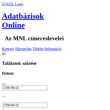
Adatbázisok
Online
Az MNL címereslevelei
Keresés
Hierarchia
Térkép
Információ
Találatok szűrése
Dátum
—
>