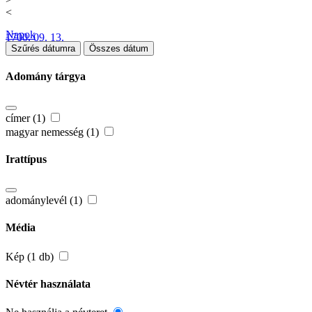
<
Napok
1700. 09. 13.
Szűrés dátumra
Összes dátum
Adomány tárgya
címer (1)
magyar nemesség (1)
Irattípus
adománylevél (1)
Média
Kép (1 db)
Névtér használata