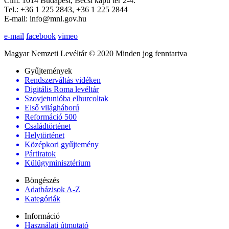
Cím: 1014 Budapest, Bécsi kapu tér 2-4.
Tel.: +36 1 225 2843, +36 1 225 2844
E-mail: info@mnl.gov.hu
e-mail
facebook
vimeo
Magyar Nemzeti Levéltár © 2020 Minden jog fenntartva
Gyűjtemények
Rendszerváltás vidéken
Digitális Roma levéltár
Szovjetunióba elhurcoltak
Első világháború
Reformáció 500
Családtörténet
Helytörténet
Középkori gyűjtemény
Pártiratok
Külügyminisztérium
Böngészés
Adatbázisok A-Z
Kategóriák
Információ
Használati útmutató