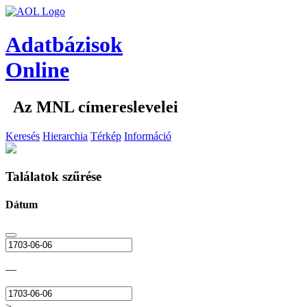
Adatbázisok
Online
Az MNL címereslevelei
Keresés
Hierarchia
Térkép
Információ
Találatok szűrése
Dátum
—
>