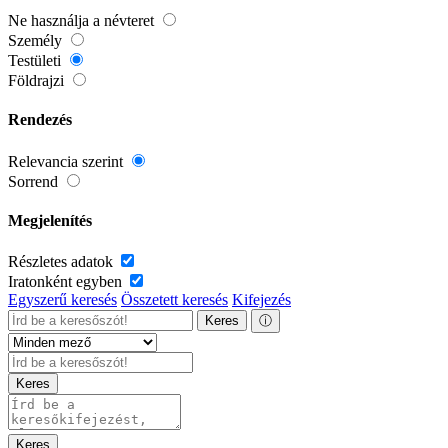
Ne használja a névteret
Személy
Testületi
Földrajzi
Rendezés
Relevancia szerint
Sorrend
Megjelenítés
Részletes adatok
Iratonként egyben
Egyszerű keresés
Összetett keresés
Kifejezés
Keres
ⓘ
Keres
Keres