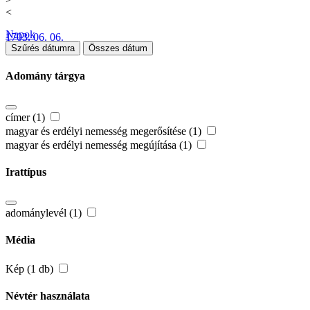
<
Napok
1703. 06. 06.
Szűrés dátumra
Összes dátum
Adomány tárgya
címer (1)
magyar és erdélyi nemesség megerősítése (1)
magyar és erdélyi nemesség megújítása (1)
Irattípus
adománylevél (1)
Média
Kép (1 db)
Névtér használata