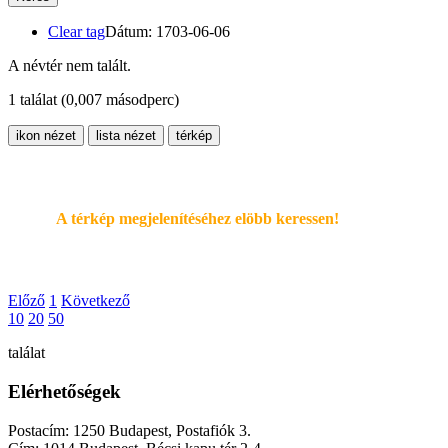
Clear tag
Dátum: 1703-06-06
A névtér nem talált.
1 találat
(0,007 másodperc)
ikon nézet
lista nézet
térkép
A térkép megjelenítéséhez elöbb keressen!
Előző
1
Következő
10
20
50
találat
Elérhetőségek
Postacím: 1250 Budapest, Postafiók 3.