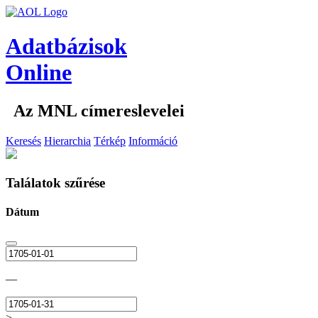
Adatbázisok
Online
Az MNL címereslevelei
Keresés
Hierarchia
Térkép
Információ
Találatok szűrése
Dátum
—
>