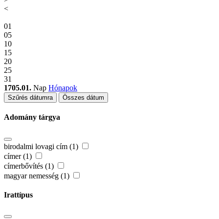
<
01
05
10
15
20
25
31
1705.01.
Nap
Hónapok
Szűrés dátumra
Összes dátum
Adomány tárgya
birodalmi lovagi cím (1)
címer (1)
címerbővítés (1)
magyar nemesség (1)
Irattípus