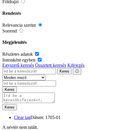
Földrajzi
Rendezés
Relevancia szerint
Sorrend
Megjelenítés
Részletes adatok
Iratonként egyben
Egyszerű keresés
Összetett keresés
Kifejezés
Keres
ⓘ
Keres
Keres
Clear tag
Dátum: 1705-01
A névtér nem talált.