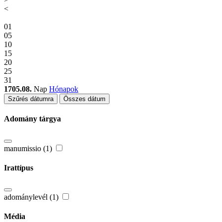
<
01
05
10
15
20
25
31
1705.08.
Nap
Hónapok
Szűrés dátumra
Összes dátum
Adomány tárgya
manumissio (1)
Irattípus
adománylevél (1)
Média