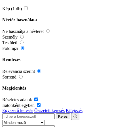
Kép (1 db)
Névtér használata
Ne használja a névteret
Személy
Testületi
Földrajzi
Rendezés
Relevancia szerint
Sorrend
Megjelenítés
Részletes adatok
Iratonként egyben
Egyszerű keresés
Összetett keresés
Kifejezés
Keres
ⓘ