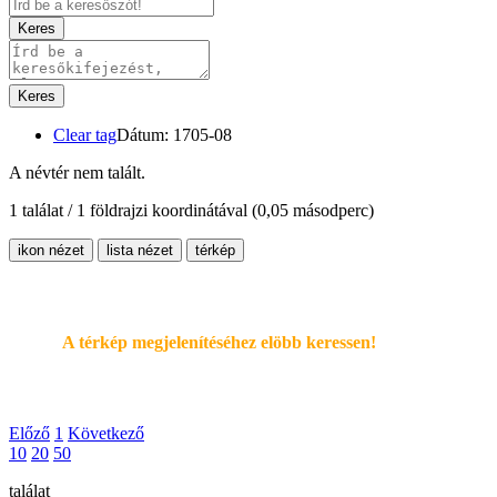
Keres
Keres
Clear tag
Dátum: 1705-08
A névtér nem talált.
1 találat / 1 földrajzi koordinátával
(0,05 másodperc)
ikon nézet
lista nézet
térkép
A térkép megjelenítéséhez elöbb keressen!
Előző
1
Következő
10
20
50
találat