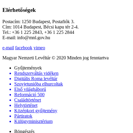
Elérhetőségek
Postacím: 1250 Budapest, Postafiók 3.
Cím: 1014 Budapest, Bécsi kapu tér 2-4.
Tel.: +36 1 225 2843, +36 1 225 2844
E-mail: info@mnl.gov.hu
e-mail
facebook
vimeo
Magyar Nemzeti Levéltár © 2020 Minden jog fenntartva
Gyűjtemények
Rendszerváltás vidéken
Digitális Roma levéltár
Szovjetunióba elhurcoltak
Első világháború
Reformáció 500
Családtörténet
Helytörténet
Középkori gyűjtemény
Pártiratok
Külügyminisztérium
Böngészés