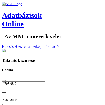
Adatbázisok
Online
Az MNL címereslevelei
Keresés
Hierarchia
Térkép
Információ
Találatok szűrése
Dátum
—
>