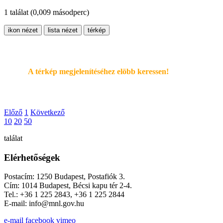
1 találat
(0,009 másodperc)
ikon nézet
lista nézet
térkép
A térkép megjelenítéséhez elöbb keressen!
Előző
1
Következő
10
20
50
találat
Elérhetőségek
Postacím: 1250 Budapest, Postafiók 3.
Cím: 1014 Budapest, Bécsi kapu tér 2-4.
Tel.: +36 1 225 2843, +36 1 225 2844
E-mail: info@mnl.gov.hu
e-mail
facebook
vimeo