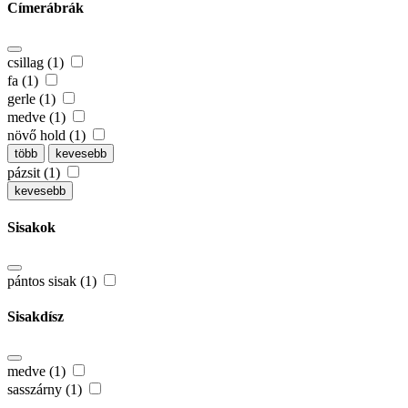
Címerábrák
csillag (1)
fa (1)
gerle (1)
medve (1)
növő hold (1)
több
kevesebb
pázsit (1)
kevesebb
Sisakok
pántos sisak (1)
Sisakdísz
medve (1)
sasszárny (1)