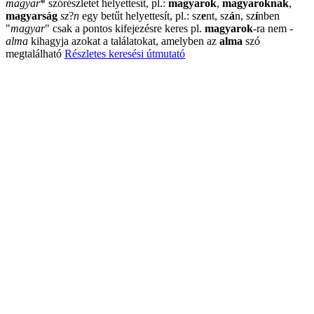
magyar
*
szórészletet helyettesít, pl.:
magyarok
,
magyaroknak
,
magyarság
sz
?
n
egy betűt helyettesít, pl.: sz
e
nt, sz
á
n, sz
í
nben
"
magyar
"
csak a pontos kifejezésre keres pl.
magyarok
-ra nem
-
alma
kihagyja azokat a találatokat, amelyben az
alma
szó
megtalálható
Részletes keresési útmutató