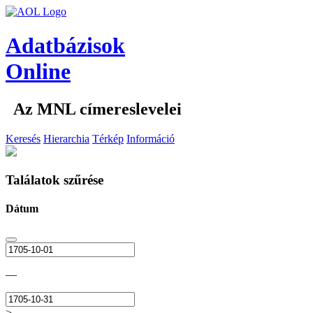
Adatbázisok
Online
Az MNL címereslevelei
Keresés
Hierarchia
Térkép
Információ
Találatok szűrése
Dátum
—
>