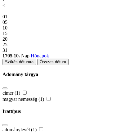
<
01
05
10
15
20
25
31
1705.10.
Nap
Hónapok
Szűrés dátumra
Összes dátum
Adomány tárgya
címer (1)
magyar nemesség (1)
Irattípus
adománylevél (1)