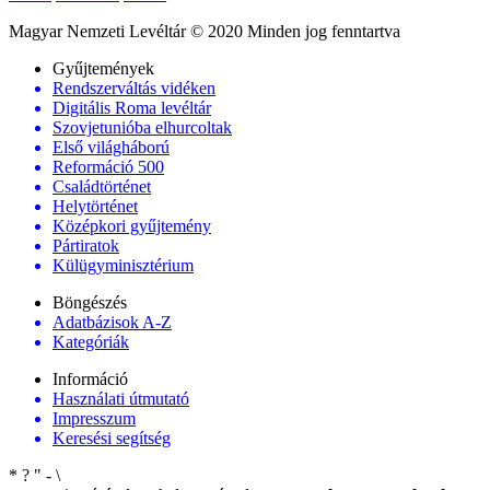
Magyar Nemzeti Levéltár © 2020 Minden jog fenntartva
Gyűjtemények
Rendszerváltás vidéken
Digitális Roma levéltár
Szovjetunióba elhurcoltak
Első világháború
Reformáció 500
Családtörténet
Helytörténet
Középkori gyűjtemény
Pártiratok
Külügyminisztérium
Böngészés
Adatbázisok A-Z
Kategóriák
Információ
Használati útmutató
Impresszum
Keresési segítség
*
?
"
-
\