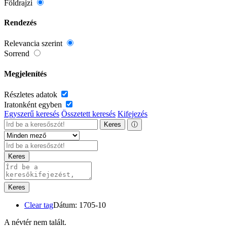
Földrajzi
Rendezés
Relevancia szerint
Sorrend
Megjelenítés
Részletes adatok
Iratonként egyben
Egyszerű keresés
Összetett keresés
Kifejezés
Keres
ⓘ
Keres
Keres
Clear tag
Dátum: 1705-10
A névtér nem talált.