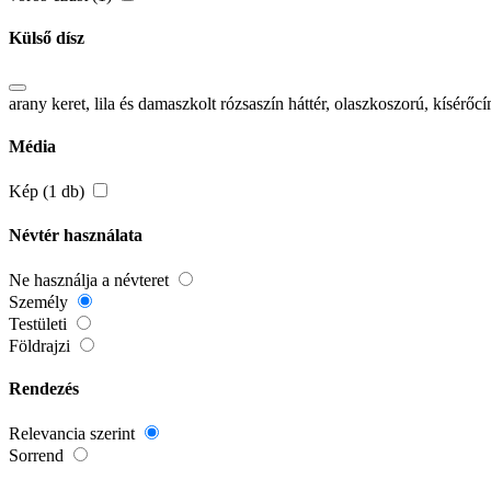
Külső dísz
arany keret, lila és damaszkolt rózsaszín háttér, olaszkoszorú, kísér
Média
Kép (1 db)
Névtér használata
Ne használja a névteret
Személy
Testületi
Földrajzi
Rendezés
Relevancia szerint
Sorrend