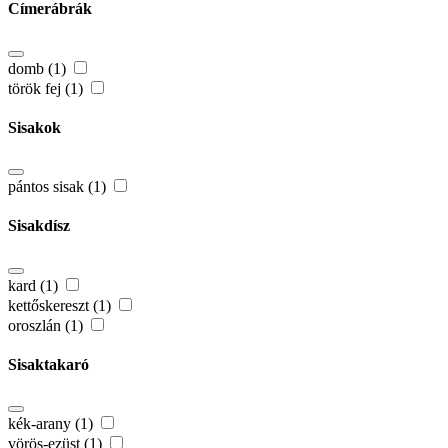
Címerábrák
domb (1)
török fej (1)
Sisakok
pántos sisak (1)
Sisakdísz
kard (1)
kettőskereszt (1)
oroszlán (1)
Sisaktakaró
kék-arany (1)
vörös-ezüst (1)