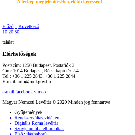
A térkép megjelenítéséhez elöbb keressen!
Előző
1
Következő
10
20
50
találat
Elérhetőségek
Postacím: 1250 Budapest, Postafiók 3.
Cím: 1014 Budapest, Bécsi kapu tér 2-4.
Tel.: +36 1 225 2843, +36 1 225 2844
E-mail: info@mnl.gov.hu
e-mail
facebook
vimeo
Magyar Nemzeti Levéltár © 2020 Minden jog fenntartva
Gyűjtemények
Rendszerváltás vidéken
Digitális Roma levéltár
Szovjetunióba elhurcoltak
Első világháború