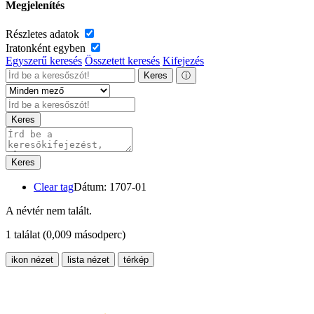
Megjelenítés
Részletes adatok
Iratonként egyben
Egyszerű keresés
Összetett keresés
Kifejezés
Keres
ⓘ
Keres
Keres
Clear tag
Dátum: 1707-01
A névtér nem talált.
1 találat
(0,009 másodperc)
ikon nézet
lista nézet
térkép