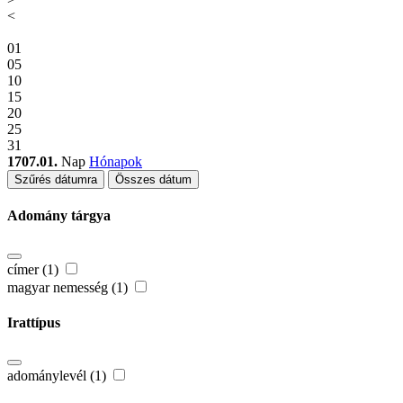
<
01
05
10
15
20
25
31
1707.01.
Nap
Hónapok
Szűrés dátumra
Összes dátum
Adomány tárgya
címer (1)
magyar nemesség (1)
Irattípus
adománylevél (1)