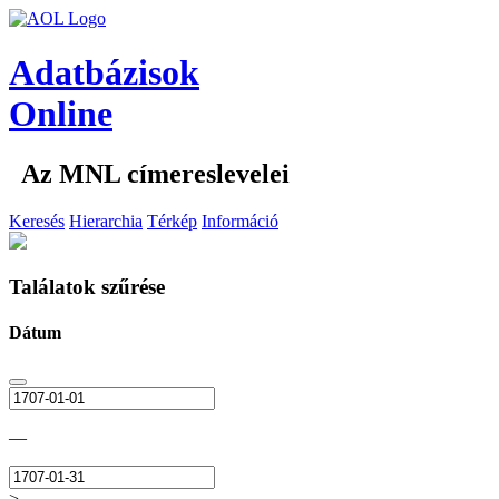
Adatbázisok
Online
Az MNL címereslevelei
Keresés
Hierarchia
Térkép
Információ
Találatok szűrése
Dátum
—
>