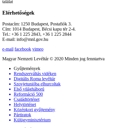
találat
Elérhetőségek
Postacím: 1250 Budapest, Postafiók 3.
Cím: 1014 Budapest, Bécsi kapu tér 2-4.
Tel.: +36 1 225 2843, +36 1 225 2844
E-mail: info@mnl.gov.hu
e-mail
facebook
vimeo
Magyar Nemzeti Levéltár © 2020 Minden jog fenntartva
Gyűjtemények
Rendszerváltás vidéken
Digitális Roma levéltár
Szovjetunióba elhurcoltak
Első világháború
Reformáció 500
Családtörténet
Helytörténet
Középkori gyűjtemény
Pártiratok
Külügyminisztérium