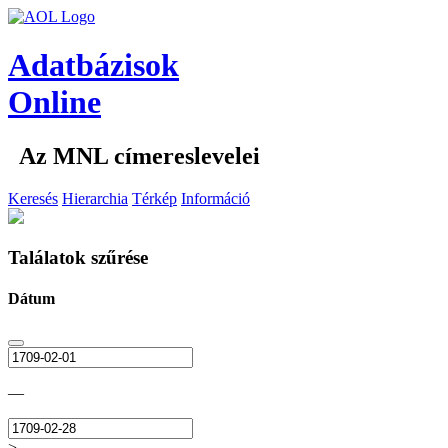
Adatbázisok
Online
Az MNL címereslevelei
Keresés
Hierarchia
Térkép
Információ
Találatok szűrése
Dátum
—
>