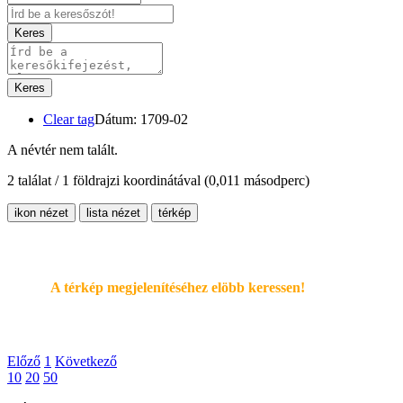
Keres
Keres
Clear tag
Dátum: 1709-02
A névtér nem talált.
2 találat / 1 földrajzi koordinátával
(0,011 másodperc)
ikon nézet
lista nézet
térkép
A térkép megjelenítéséhez elöbb keressen!
Előző
1
Következő
10
20
50