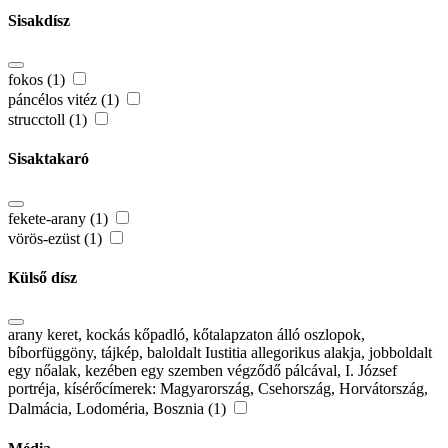
Sisakdísz
fokos (1)
páncélos vitéz (1)
strucctoll (1)
Sisaktakaró
fekete-arany (1)
vörös-ezüst (1)
Külső dísz
arany keret, kockás kőpadló, kőtalapzaton álló oszlopok,
bíborfüggöny, tájkép, baloldalt Iustitia allegorikus alakja, jobboldalt
egy nőalak, kezében egy szemben végződő pálcával, I. József
portréja, kísérőcímerek: Magyarország, Csehország, Horvátország,
Dalmácia, Lodoméria, Bosznia (1)