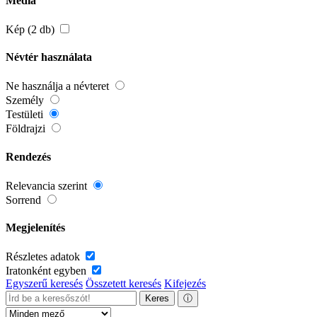
Média
Kép (2 db)
Névtér használata
Ne használja a névteret
Személy
Testületi
Földrajzi
Rendezés
Relevancia szerint
Sorrend
Megjelenítés
Részletes adatok
Iratonként egyben
Egyszerű keresés
Összetett keresés
Kifejezés
Keres
ⓘ