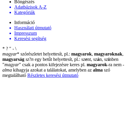
Böngészés
Adatbázisok A-Z
Kategóriák
Információ
Használati útmutató
Impresszum
Keresési segítség
*
?
"
-
\
magyar
*
szórészletet helyettesít, pl.:
magyarok
,
magyaroknak
,
magyarság
sz
?
n
egy betűt helyettesít, pl.: sz
e
nt, sz
á
n, sz
í
nben
"
magyar
"
csak a pontos kifejezésre keres pl.
magyarok
-ra nem
-
alma
kihagyja azokat a találatokat, amelyben az
alma
szó
megtalálható
Részletes keresési útmutató