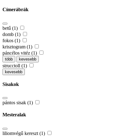
Címerábrák
betű (1)
domb (1)
fokos (1)
krisztogram (1)
páncélos vitéz (1)
több
kevesebb
strucctoll (1)
kevesebb
Sisakok
pántos sisak (1)
Mesteralak
liliomvégű kereszt (1)