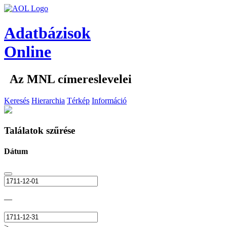
Adatbázisok
Online
Az MNL címereslevelei
Keresés
Hierarchia
Térkép
Információ
Találatok szűrése
Dátum
—
>