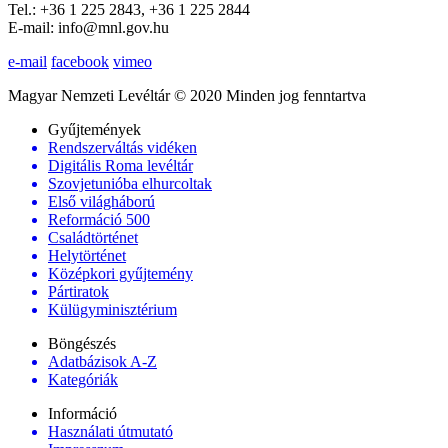
Tel.: +36 1 225 2843, +36 1 225 2844
E-mail: info@mnl.gov.hu
e-mail
facebook
vimeo
Magyar Nemzeti Levéltár © 2020 Minden jog fenntartva
Gyűjtemények
Rendszerváltás vidéken
Digitális Roma levéltár
Szovjetunióba elhurcoltak
Első világháború
Reformáció 500
Családtörténet
Helytörténet
Középkori gyűjtemény
Pártiratok
Külügyminisztérium
Böngészés
Adatbázisok A-Z
Kategóriák
Információ
Használati útmutató