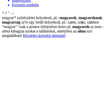
Impresszum
Keresési segítség
*
?
"
-
\
magyar
*
szórészletet helyettesít, pl.:
magyarok
,
magyaroknak
,
magyarság
sz
?
n
egy betűt helyettesít, pl.: sz
e
nt, sz
á
n, sz
í
nben
"
magyar
"
csak a pontos kifejezésre keres pl.
magyarok
-ra nem
-
alma
kihagyja azokat a találatokat, amelyben az
alma
szó
megtalálható
Részletes keresési útmutató