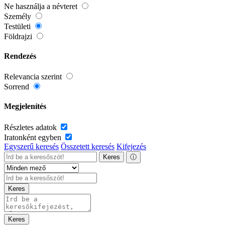
Ne használja a névteret
Személy
Testületi
Földrajzi
Rendezés
Relevancia szerint
Sorrend
Megjelenítés
Részletes adatok
Iratonként egyben
Egyszerű keresés
Összetett keresés
Kifejezés
Keres
ⓘ
Keres
Keres