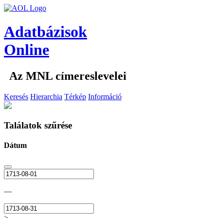
Adatbázisok
Online
Az MNL címereslevelei
Keresés
Hierarchia
Térkép
Információ
Találatok szűrése
Dátum
—
>