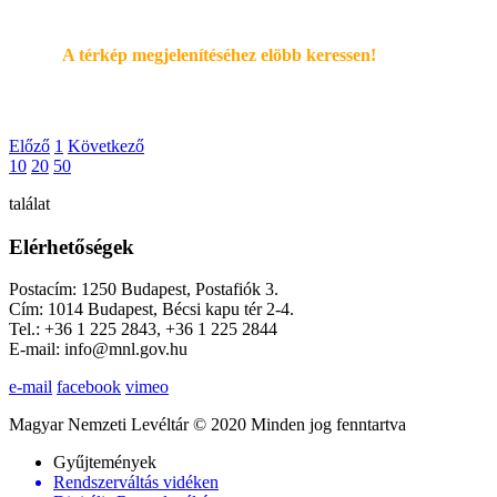
A térkép megjelenítéséhez elöbb keressen!
Előző
1
Következő
10
20
50
találat
Elérhetőségek
Postacím: 1250 Budapest, Postafiók 3.
Cím: 1014 Budapest, Bécsi kapu tér 2-4.
Tel.: +36 1 225 2843, +36 1 225 2844
E-mail: info@mnl.gov.hu
e-mail
facebook
vimeo
Magyar Nemzeti Levéltár © 2020 Minden jog fenntartva
Gyűjtemények
Rendszerváltás vidéken