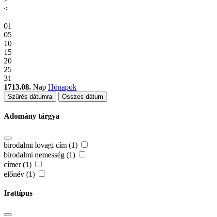
<
01
05
10
15
20
25
31
1713.08.
Nap
Hónapok
Szűrés dátumra
Összes dátum
Adomány tárgya
birodalmi lovagi cím (1)
birodalmi nemesség (1)
címer (1)
előnév (1)
Irattípus