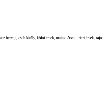
sz herceg, cseh király, kölni érsek, mainzi érsek, trieri érsek, rajnai