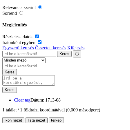
Relevancia szerint
Sorrend
Megjelenítés
Részletes adatok
Iratonként egyben
Egyszerű keresés
Összetett keresés
Kifejezés
Keres
ⓘ
Keres
Keres
Clear tag
Dátum: 1713-08
1 találat / 1 földrajzi koordinátával
(0,009 másodperc)
ikon nézet
lista nézet
térkép