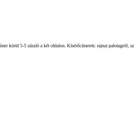
ímer körül 5-5 zászló a két oldalon. Kísérőcímerek: rajnai palotagróf, szá