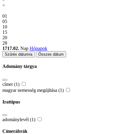
<
01
05
10
15
20
28
1717.02.
Nap
Hónapok
Szűrés dátumra
Összes dátum
Adomány tárgya
címer (1)
magyar nemesség megújítása (1)
Irattípus
adománylevél (1)
Címerábrák