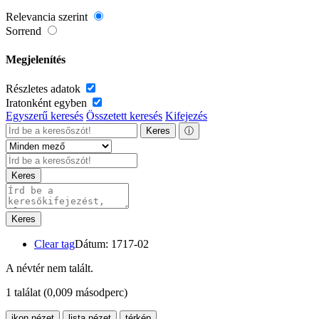
Relevancia szerint
Sorrend
Megjelenítés
Részletes adatok
Iratonként egyben
Egyszerű keresés
Összetett keresés
Kifejezés
Keres
ⓘ
Keres
Keres
Clear tag
Dátum: 1717-02
A névtér nem talált.
1 találat
(0,009 másodperc)
ikon nézet
lista nézet
térkép