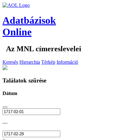
Adatbázisok
Online
Az MNL címereslevelei
Keresés
Hierarchia
Térkép
Információ
Találatok szűrése
Dátum
—
>