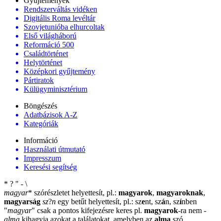
Gyűjtemények
Rendszerváltás vidéken
Digitális Roma levéltár
Szovjetunióba elhurcoltak
Első világháború
Reformáció 500
Családtörténet
Helytörténet
Középkori gyűjtemény
Pártiratok
Külügyminisztérium
Böngészés
Adatbázisok A-Z
Kategóriák
Információ
Használati útmutató
Impresszum
Keresési segítség
*
?
"
-
\
magyar
*
szórészletet helyettesít, pl.:
magyarok
,
magyaroknak
,
magyarság
sz
?
n
egy betűt helyettesít, pl.: sz
e
nt, sz
á
n, sz
í
nben
"
magyar
"
csak a pontos kifejezésre keres pl.
magyarok
-ra nem
-
alma
kihagyja azokat a találatokat, amelyben az
alma
szó