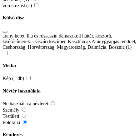
vörös-ezüst (1)
Külső dísz
arany keret, lila és rózsaszín damaszkolt háttér, koszorú,
kísérőcímerek: császári kiscímer, Kasztília az Aranygyapjas renddel,
Csehország, Horvátország, Magyarország, Dalmácia, Bosznia (1)
Média
Kép (1 db)
Névtér használata
Ne használja a névteret
Személy
Testületi
Földrajzi
Rendezés