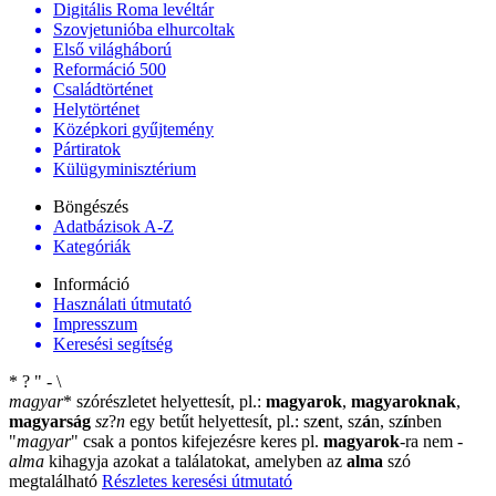
Digitális Roma levéltár
Szovjetunióba elhurcoltak
Első világháború
Reformáció 500
Családtörténet
Helytörténet
Középkori gyűjtemény
Pártiratok
Külügyminisztérium
Böngészés
Adatbázisok A-Z
Kategóriák
Információ
Használati útmutató
Impresszum
Keresési segítség
*
?
"
-
\
magyar
*
szórészletet helyettesít, pl.:
magyarok
,
magyaroknak
,
magyarság
sz
?
n
egy betűt helyettesít, pl.: sz
e
nt, sz
á
n, sz
í
nben
"
magyar
"
csak a pontos kifejezésre keres pl.
magyarok
-ra nem
-
alma
kihagyja azokat a találatokat, amelyben az
alma
szó
megtalálható
Részletes keresési útmutató