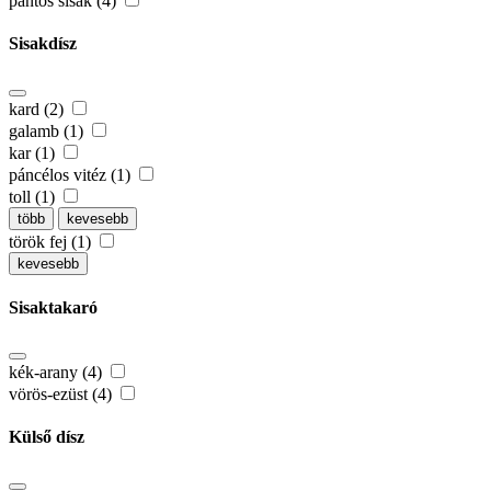
pántos sisak (4)
Sisakdísz
kard (2)
galamb (1)
kar (1)
páncélos vitéz (1)
toll (1)
több
kevesebb
török fej (1)
kevesebb
Sisaktakaró
kék-arany (4)
vörös-ezüst (4)
Külső dísz