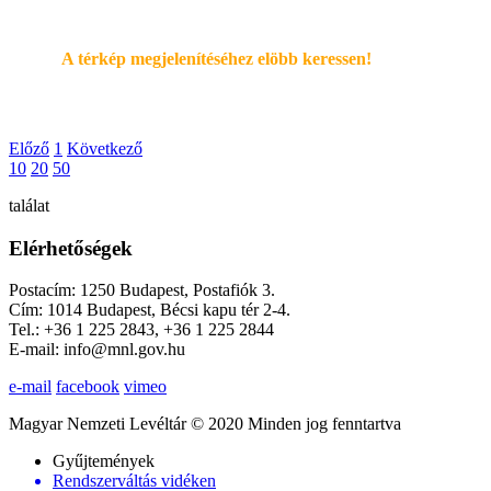
A térkép megjelenítéséhez elöbb keressen!
Előző
1
Következő
10
20
50
találat
Elérhetőségek
Postacím: 1250 Budapest, Postafiók 3.
Cím: 1014 Budapest, Bécsi kapu tér 2-4.
Tel.: +36 1 225 2843, +36 1 225 2844
E-mail: info@mnl.gov.hu
e-mail
facebook
vimeo
Magyar Nemzeti Levéltár © 2020 Minden jog fenntartva
Gyűjtemények
Rendszerváltás vidéken