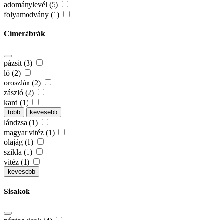
adománylevél (5)
folyamodvány (1)
Címerábrák
pázsit (3)
ló (2)
oroszlán (2)
zászló (2)
kard (1)
több
kevesebb
lándzsa (1)
magyar vitéz (1)
olajág (1)
szikla (1)
vitéz (1)
kevesebb
Sisakok