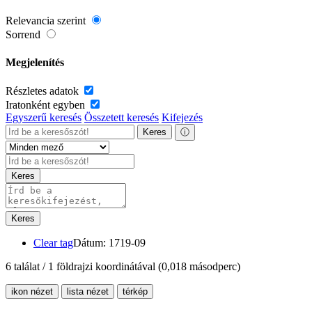
Relevancia szerint
Sorrend
Megjelenítés
Részletes adatok
Iratonként egyben
Egyszerű keresés
Összetett keresés
Kifejezés
Keres
ⓘ
Keres
Keres
Clear tag
Dátum: 1719-09
6 találat / 1 földrajzi koordinátával
(0,018 másodperc)
ikon nézet
lista nézet
térkép