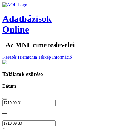
Adatbázisok
Online
Az MNL címereslevelei
Keresés
Hierarchia
Térkép
Információ
Találatok szűrése
Dátum
—
>