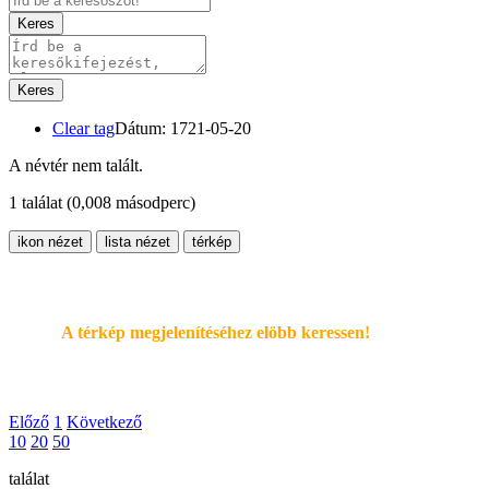
Keres
Keres
Clear tag
Dátum: 1721-05-20
A névtér nem talált.
1 találat
(0,008 másodperc)
ikon nézet
lista nézet
térkép
A térkép megjelenítéséhez elöbb keressen!
Előző
1
Következő
10
20
50
találat