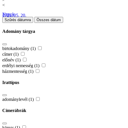
<
Napok
1721. 05. 20.
Szűrés dátumra
Összes dátum
Adomány tárgya
birtokadomány (1)
címer (1)
előnév (1)
erdélyi nemesség (1)
házmentesség (1)
Irattípus
adománylevél (1)
Címerábrák
könyv (1)