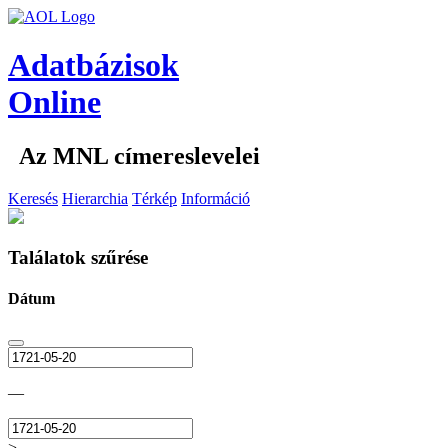
Adatbázisok
Online
Az MNL címereslevelei
Keresés
Hierarchia
Térkép
Információ
Találatok szűrése
Dátum
—
>