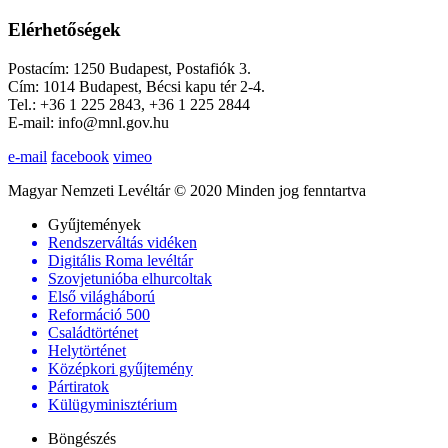
Elérhetőségek
Postacím: 1250 Budapest, Postafiók 3.
Cím: 1014 Budapest, Bécsi kapu tér 2-4.
Tel.: +36 1 225 2843, +36 1 225 2844
E-mail: info@mnl.gov.hu
e-mail
facebook
vimeo
Magyar Nemzeti Levéltár © 2020 Minden jog fenntartva
Gyűjtemények
Rendszerváltás vidéken
Digitális Roma levéltár
Szovjetunióba elhurcoltak
Első világháború
Reformáció 500
Családtörténet
Helytörténet
Középkori gyűjtemény
Pártiratok
Külügyminisztérium
Böngészés