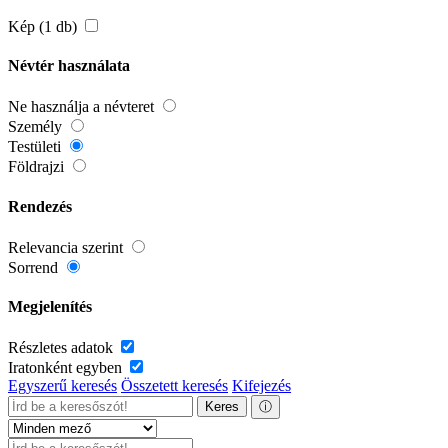
Kép (1 db)
Névtér használata
Ne használja a névteret
Személy
Testületi
Földrajzi
Rendezés
Relevancia szerint
Sorrend
Megjelenítés
Részletes adatok
Iratonként egyben
Egyszerű keresés
Összetett keresés
Kifejezés
Keres
ⓘ