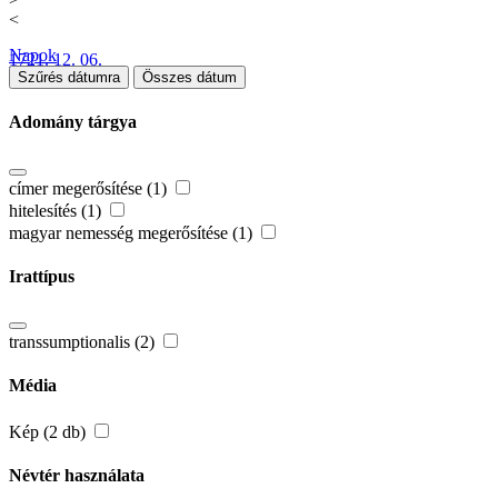
<
Napok
1721. 12. 06.
Szűrés dátumra
Összes dátum
Adomány tárgya
címer megerősítése (1)
hitelesítés (1)
magyar nemesség megerősítése (1)
Irattípus
transsumptionalis (2)
Média
Kép (2 db)
Névtér használata