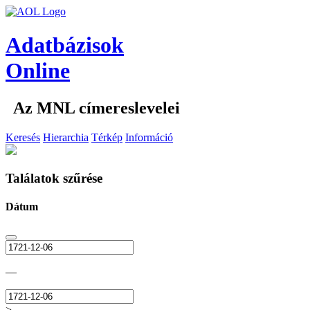
Adatbázisok
Online
Az MNL címereslevelei
Keresés
Hierarchia
Térkép
Információ
Találatok szűrése
Dátum
—
>