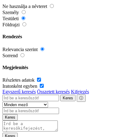
Ne használja a névteret
Személy
Testületi
Földrajzi
Rendezés
Relevancia szerint
Sorrend
Megjelenítés
Részletes adatok
Iratonként egyben
Egyszerű keresés
Összetett keresés
Kifejezés
Keres
ⓘ
Keres
Keres