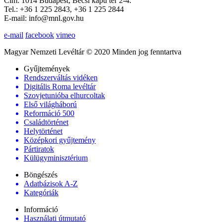
Cím: 1014 Budapest, Bécsi kapu tér 2-4.
Tel.: +36 1 225 2843, +36 1 225 2844
E-mail: info@mnl.gov.hu
e-mail
facebook
vimeo
Magyar Nemzeti Levéltár © 2020 Minden jog fenntartva
Gyűjtemények
Rendszerváltás vidéken
Digitális Roma levéltár
Szovjetunióba elhurcoltak
Első világháború
Reformáció 500
Családtörténet
Helytörténet
Középkori gyűjtemény
Pártiratok
Külügyminisztérium
Böngészés
Adatbázisok A-Z
Kategóriák
Információ
Használati útmutató