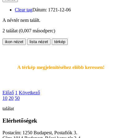
Clear tag
Dátum: 1721-12-06
A névtér nem talált.
2 találat
(0,007 másodperc)
ikon nézet
lista nézet
térkép
A térkép megjelenítéséhez elöbb keressen!
Előző
1
Következő
10
20
50
találat
Elérhetőségek
Postacím: 1250 Budapest, Postafiók 3.