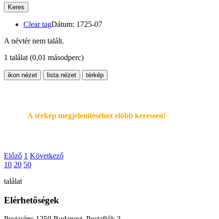
Keres
Clear tag
Dátum: 1725-07
A névtér nem talált.
1 találat
(0,01 másodperc)
ikon nézet
lista nézet
térkép
A térkép megjelenítéséhez elöbb keressen!
Előző
1
Következő
10
20
50
találat
Elérhetőségek
Postacím: 1250 Budapest, Postafiók 3.