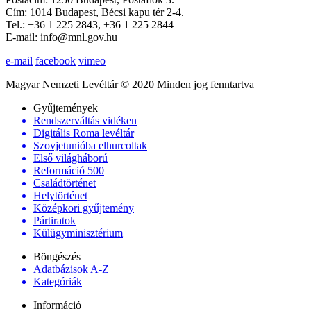
Cím: 1014 Budapest, Bécsi kapu tér 2-4.
Tel.: +36 1 225 2843, +36 1 225 2844
E-mail: info@mnl.gov.hu
e-mail
facebook
vimeo
Magyar Nemzeti Levéltár © 2020 Minden jog fenntartva
Gyűjtemények
Rendszerváltás vidéken
Digitális Roma levéltár
Szovjetunióba elhurcoltak
Első világháború
Reformáció 500
Családtörténet
Helytörténet
Középkori gyűjtemény
Pártiratok
Külügyminisztérium
Böngészés
Adatbázisok A-Z
Kategóriák
Információ