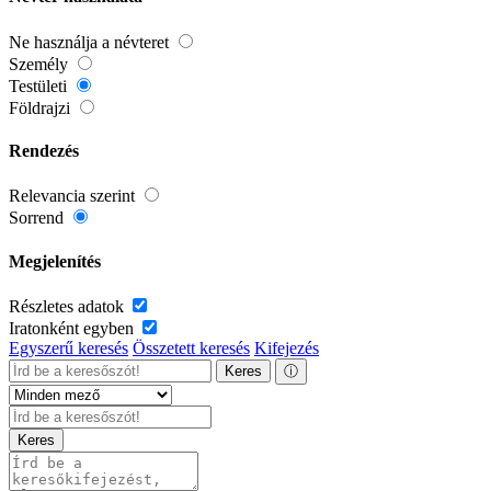
Ne használja a névteret
Személy
Testületi
Földrajzi
Rendezés
Relevancia szerint
Sorrend
Megjelenítés
Részletes adatok
Iratonként egyben
Egyszerű keresés
Összetett keresés
Kifejezés
Keres
ⓘ
Keres