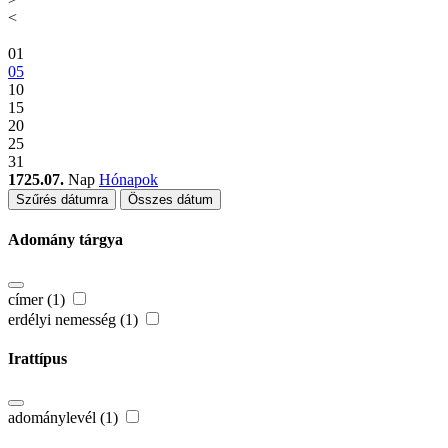
<
01
05
10
15
20
25
31
1725.07.
Nap
Hónapok
Szűrés dátumra
Összes dátum
Adomány tárgya
címer (1)
erdélyi nemesség (1)
Irattípus
adománylevél (1)