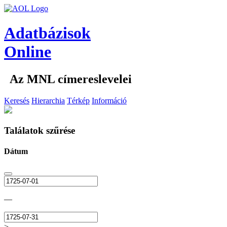
Adatbázisok
Online
Az MNL címereslevelei
Keresés
Hierarchia
Térkép
Információ
Találatok szűrése
Dátum
—
>