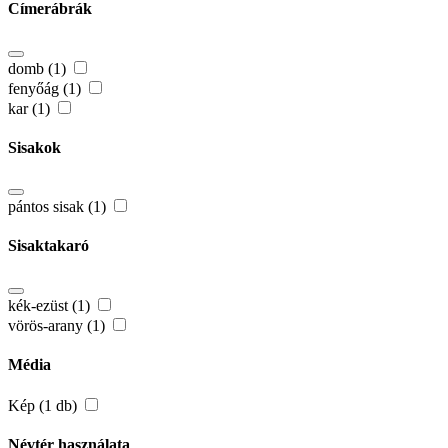
Címerábrák
domb (1)
fenyőág (1)
kar (1)
Sisakok
pántos sisak (1)
Sisaktakaró
kék-ezüst (1)
vörös-arany (1)
Média
Kép (1 db)
Névtér használata