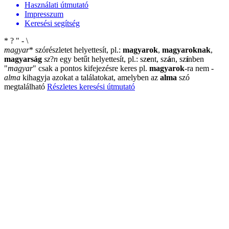
Használati útmutató
Impresszum
Keresési segítség
*
?
"
-
\
magyar
*
szórészletet helyettesít, pl.:
magyarok
,
magyaroknak
,
magyarság
sz
?
n
egy betűt helyettesít, pl.: sz
e
nt, sz
á
n, sz
í
nben
"
magyar
"
csak a pontos kifejezésre keres pl.
magyarok
-ra nem
-
alma
kihagyja azokat a találatokat, amelyben az
alma
szó
megtalálható
Részletes keresési útmutató